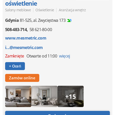
oświetlenie
|
|
Salony meblowe
Oświetlenie
Aranżacja wnętrz
Gdynia
81-525
,
al. Zwycięstwa 173
508-483-714
58 621-80-00
www.mesmetric.com
i...@mesmetric.com
Zamknięte
Otwarte od 11:00
więcej
+ Oceń
Zamów online
+15