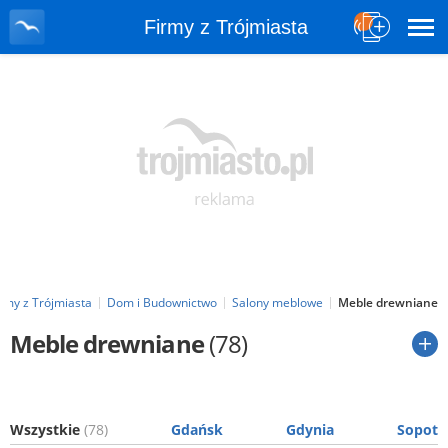
Firmy z Trójmiasta
irmy z Trójmiasta
Dom i Budownictwo
Salony meblowe
Meble drewniane
Meble drewniane
(78)
Wszystkie
(78)
Gdańsk
Gdynia
Sopot