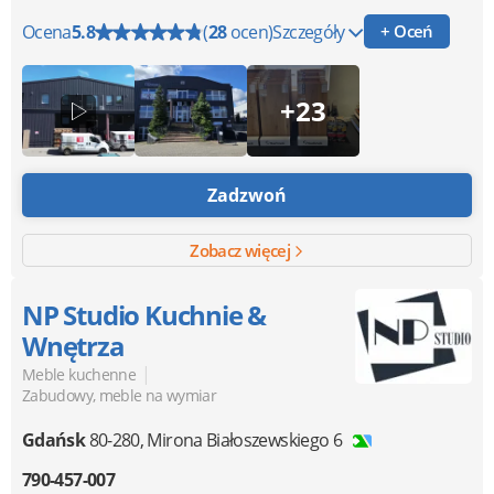
Ocena
5.8
(
28
ocen)
Szczegóły
+ Oceń
+23
Zadzwoń
Zobacz więcej
NP Studio Kuchnie &
Wnętrza
|
Meble kuchenne
Zabudowy, meble na wymiar
Gdańsk
80-280
,
Mirona Białoszewskiego 6
790-457-007