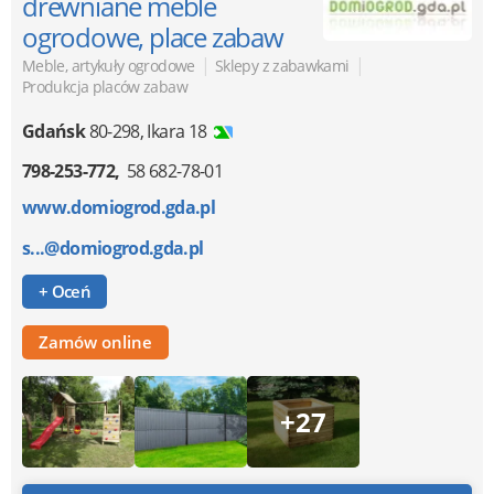
drewniane meble
ogrodowe, place zabaw
|
|
Meble, artykuły ogrodowe
Sklepy z zabawkami
Produkcja placów zabaw
Gdańsk
80-298
,
Ikara 18
798-253-772
58 682-78-01
www.domiogrod.gda.pl
s...@domiogrod.gda.pl
+ Oceń
Zamów online
+27