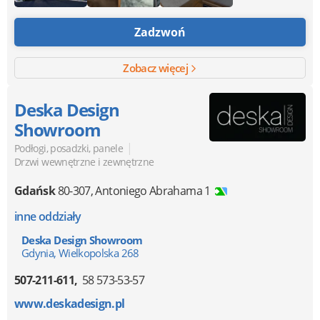
Zadzwoń
Zobacz więcej
Deska Design
Showroom
|
Podłogi, posadzki, panele
Drzwi wewnętrzne i zewnętrzne
Gdańsk
80-307
,
Antoniego Abrahama 1
inne oddziały
Deska Design Showroom
Gdynia, Wielkopolska 268
507-211-611
58 573-53-57
www.deskadesign.pl