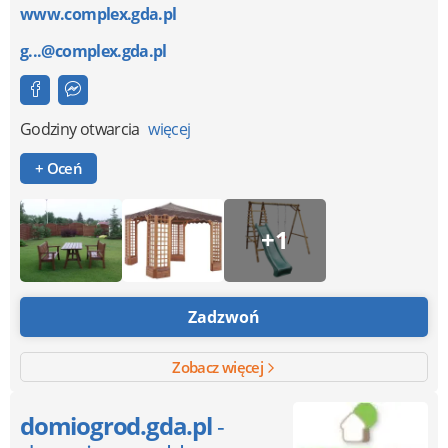
www.complex.gda.pl
g...@complex.gda.pl
Godziny otwarcia
więcej
+ Oceń
+1
Zadzwoń
Zobacz więcej
domiogrod.gda.pl
-