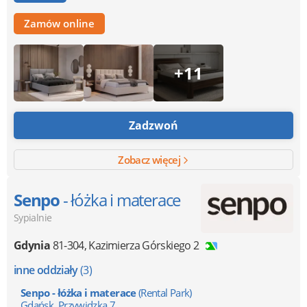
Zamów online
+11
Zadzwoń
Zobacz więcej
Senpo
- łóżka i materace
Sypialnie
Gdynia
81-304
,
Kazimierza Górskiego 2
inne oddziały
(3)
Senpo - łóżka i materace
(Rental Park)
Gdańsk, Przywidzka 7