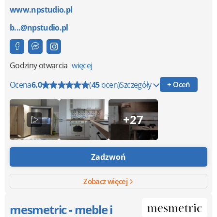
www.npstudio.pl
b...@npstudio.pl
Godziny otwarcia
więcej
Ocena
6.0
(
45
ocen)
Szczegóły
+ Oceń
+27
Zadzwoń
Zobacz więcej
mesmetric - meble i