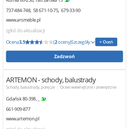
Rumia
80-230
,
Tatrzańska 15
737-484-748
58 671-10-75
679-33-90
www.arsmeble.pl
zgłoś do aktualizacji
Ocena
3.5
(
2
oceny)
Szczegóły
+ Oceń
Zadzwoń
ARTEMON
- schody, balustrady
|
Schody, balustrady, poręcze
Drzwi wewnętrzne i zewnętrzne
Gdańsk
80-398
,
_
661-909-877
www.artemon.pl