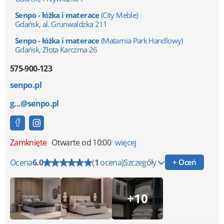
Senpo - łóżka i materace
(City Meble)
Gdańsk, al. Grunwaldzka 211
Senpo - łóżka i materace
(Matarnia Park Handlowy)
Gdańsk, Złota Karczma 26
575-900-123
senpo.pl
g...@senpo.pl
Zamknięte
Otwarte od 10:00
więcej
Ocena
6.0
(
1
ocena)
Szczegóły
+ Oceń
+10