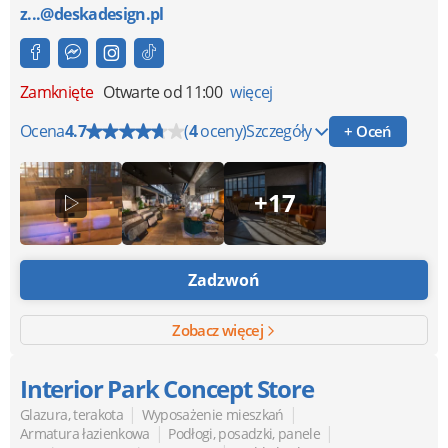
z...@deskadesign.pl
Zamknięte
Otwarte od 11:00
więcej
Ocena
4.7
(
4
oceny)
Szczegóły
+ Oceń
+17
Zadzwoń
Zobacz więcej
Interior Park Concept Store
|
|
Glazura, terakota
Wyposażenie mieszkań
|
|
Armatura łazienkowa
Podłogi, posadzki, panele