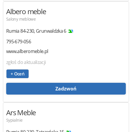
Albero
meble
Salony meblowe
Rumia
84-230
,
Grunwaldzka 6
795-679-056
www.alberomeble.pl
zgłoś do aktualizacji
+ Oceń
Zadzwoń
Ars Meble
Sypialnie