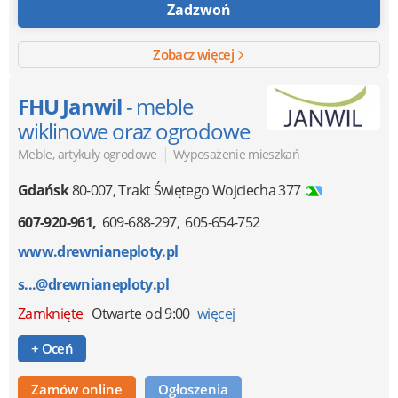
Zadzwoń
Zobacz więcej
FHU Janwil
- meble
wiklinowe oraz ogrodowe
|
Meble, artykuły ogrodowe
Wyposażenie mieszkań
Gdańsk
80-007
,
Trakt Świętego Wojciecha 377
607-920-961
609-688-297
605-654-752
www.drewnianeploty.pl
s...@drewnianeploty.pl
Zamknięte
Otwarte od 9:00
więcej
+ Oceń
Zamów online
Ogłoszenia