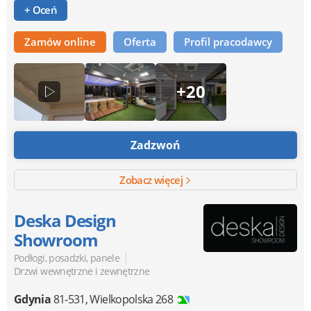
+ Oceń
Zamów online
Oferta
Profil pracodawcy
+20
Zadzwoń
Zobacz więcej
Deska Design
Showroom
|
Podłogi, posadzki, panele
Drzwi wewnętrzne i zewnętrzne
Gdynia
81-531
,
Wielkopolska 268