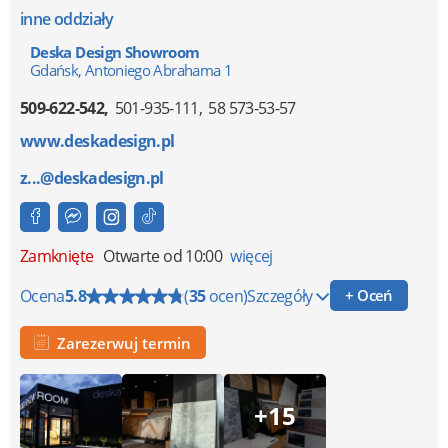
inne oddziały
Deska Design Showroom
Gdańsk, Antoniego Abrahama 1
509-622-542
501-935-111
58 573-53-57
www.deskadesign.pl
z...@deskadesign.pl
Zamknięte
Otwarte od 10:00
więcej
Ocena
5.8
(
35
ocen)
Szczegóły
+ Oceń
Zarezerwuj termin
+15