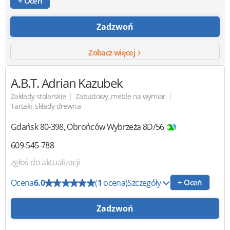
+ Oceń
Zadzwoń
Zobacz więcej
A.B.T.
Adrian Kazubek
|
|
Zakłady stolarskie
Zabudowy, meble na wymiar
Tartaki, składy drewna
Gdańsk
80-398
,
Obrońców Wybrzeża 8D/56
609-545-788
zgłoś do aktualizacji
Ocena
6.0
(
1
ocena)
Szczegóły
+ Oceń
Zadzwoń