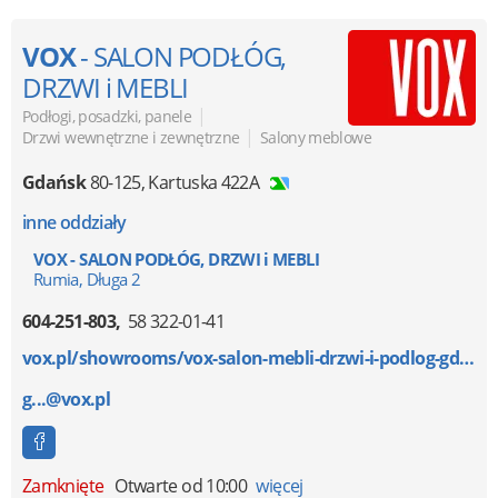
VOX
- SALON PODŁÓG,
DRZWI i MEBLI
|
Podłogi, posadzki, panele
|
Drzwi wewnętrzne i zewnętrzne
Salony meblowe
Gdańsk
80-125
,
Kartuska 422A
inne oddziały
VOX - SALON PODŁÓG, DRZWI i MEBLI
Rumia, Długa 2
604-251-803
58 322-01-41
vox.pl/showrooms/vox-salon-mebli-drzwi-i-podlog-gdan...
g...@vox.pl
Zamknięte
Otwarte od 10:00
więcej