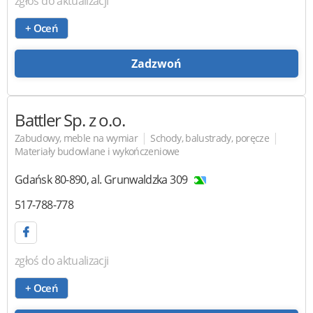
zgłoś do aktualizacji
+ Oceń
Zadzwoń
Battler
Sp. z o.o.
|
|
Zabudowy, meble na wymiar
Schody, balustrady, poręcze
Materiały budowlane i wykończeniowe
Gdańsk
80-890
,
al. Grunwaldzka 309
517-788-778
zgłoś do aktualizacji
+ Oceń