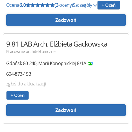
Ocena
6.0
(
3
oceny)
Szczegóły
+ Oceń
Zadzwoń
9.81 LAB
Arch. Elżbieta Gackowska
Pracownie architektoniczne
Gdańsk
80-240
,
Marii Konopnickiej 8/1A
604-873-153
zgłoś do aktualizacji
+ Oceń
Zadzwoń