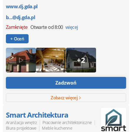
www.dj.gda.pl
b...@dj.gda.pl
Zamknięte
Otwarte od 8:00
więcej
+ Oceń
+2
Zadzwoń
Zobacz więcej
Smart Architektura
|
|
Aranżacja wnętrz
Pracownie architektoniczne
|
Biura projektowe
Meble kuchenne