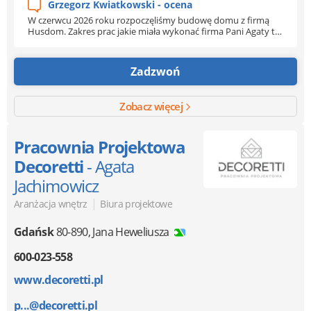
Grzegorz Kwiatkowski - ocena
W czerwcu 2026 roku rozpoczęliśmy budowę domu z firmą
Husdom. Zakres prac jakie miała wykonać firma Pani Agaty to
tzw. Stan Zero. Ekipa z Husdom bardzo dobrze
zorganizowana codziennie na placu budowy bylo 5-6
pracowników, każdy z nich wiedział co ma robić. Prace
Zadzwoń
postepowały bardzo szybko. Ekipa Pana Mateusza zawsze z
cierpliwością odpowiadała na nasze pytania. Nie było również
problemów z dodatkowymi pracami, które nie wchodziły w
Zobacz więcej
zakres umowy. Polecam firmę Husdom jako rzetelnego
wykonawcę prać budowlanych. Pozdrawiam Panią Agate oraz
Mateusza, Łukasza oraz Pana Józka.
Pracownia Projektowa
Decoretti
- Agata
Jachimowicz
|
Aranżacja wnętrz
Biura projektowe
Gdańsk
80-890
,
Jana Heweliusza
600-023-558
www.decoretti.pl
p...@decoretti.pl