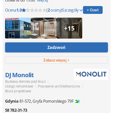
Otwarte
do 19:00
więcej
Ocena
1.0
(
2
oceny)
Szczegóły
+ Oceń
+15
Zadzwoń
Zobacz więcej
DJ Monolit
|
Budowa domów pod klucz
|
|
Usługi remontowe
Pracownie architektoniczne
Biura projektowe
Gdynia
81-572
,
Gryfa Pomorskiego 79F
58 782-31-73