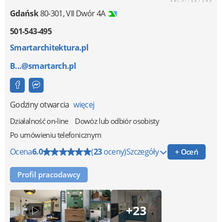
Gdańsk
80-301
,
VII Dwór 4A
501-543-495
Smartarchitektura.pl
B...@smartarch.pl
Godziny otwarcia
więcej
Działalność on-line
Dowóz lub odbiór osobisty
Po umówieniu telefonicznym
Ocena
6.0
(
23
oceny)
Szczegóły
+ Oceń
Profil pracodawcy
+23