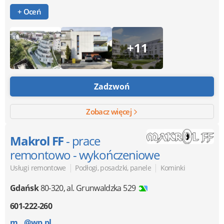
+ Oceń
+11
Zadzwoń
Zobacz więcej
Makrol FF
- prace
remontowo - wykończeniowe
|
|
Usługi remontowe
Podłogi, posadzki, panele
Kominki
Gdańsk
80-320
,
al. Grunwaldzka 529
601-222-260
m...@wp.pl