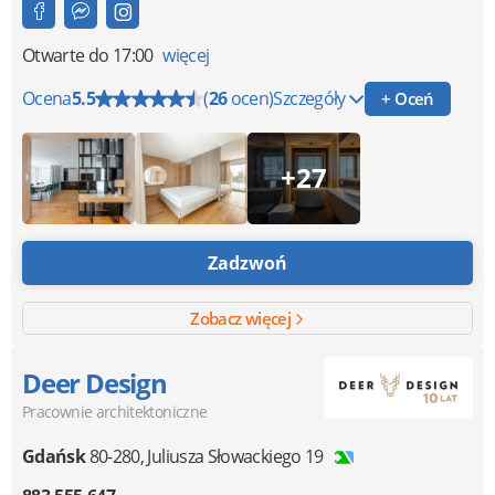
Otwarte
do 17:00
więcej
Ocena
5.5
(
26
ocen)
Szczegóły
+ Oceń
+27
Zadzwoń
Zobacz więcej
Deer Design
Pracownie architektoniczne
Gdańsk
80-280
,
Juliusza Słowackiego 19