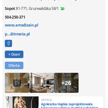
Sopot
81-771
,
Grunwaldzka 58/1
504-250-371
www.artedizain.pl
p...@interia.pl
+ Oceń
Oferta
+26
ARTYKUŁ
Agnieszka Hajdas zaprojektowała
luksusowe safari w Arabii Saudyjskiej