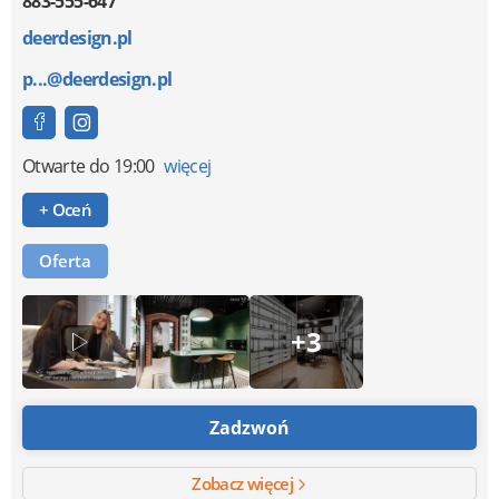
883-555-647
deerdesign.pl
p...@deerdesign.pl
Otwarte
do 19:00
więcej
+ Oceń
Oferta
+3
Zadzwoń
Zobacz więcej