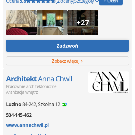
Ocena
5.8
(
2
oceny)
Szczegóły
+ Oceń
+27
Zadzwoń
Zobacz więcej
Architekt
Anna Chwil
|
Pracownie architektoniczne
Aranżacja wnętrz
Luzino
84-242
,
Szkolna 12
504-145-462
www.annachwil.pl