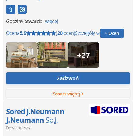
Godziny otwarcia
więcej
Ocena
5.9
(
20
ocen)
Szczegóły
+ Oceń
+27
Zadzwoń
Zobacz więcej
Sored J.Neumann
J.Neumann
Sp.J.
Deweloperzy