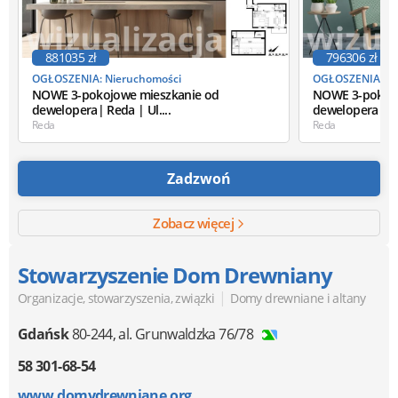
881035 zł
796306 zł
OGŁOSZENIA: Nieruchomości
OGŁOSZENIA: Ni
NOWE 3-pokojowe mieszkanie od
NOWE 3-pokojo
dewelopera| Reda | Ul....
dewelopera| Red
Reda
Reda
Zadzwoń
Zobacz więcej
Stowarzyszenie Dom Drewniany
|
Organizacje, stowarzyszenia, związki
Domy drewniane i altany
Gdańsk
80-244
,
al. Grunwaldzka 76/78
58 301-68-54
www.domydrewniane.org