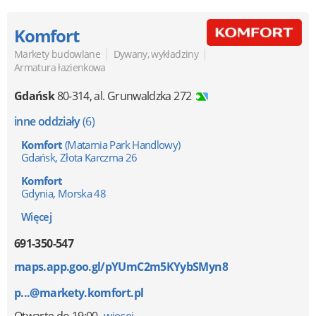
Komfort
|
|
Markety budowlane
Dywany, wykładziny
Armatura łazienkowa
Gdańsk
80-314
,
al. Grunwaldzka 272
inne oddziały
(6)
Komfort
(Matarnia Park Handlowy)
Gdańsk, Złota Karczma 26
Komfort
Gdynia, Morska 48
Więcej
691-350-547
maps.app.goo.gl/pYUmC2m5KYybSMyn8
p...@markety.komfort.pl