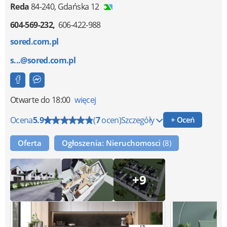
Reda
84-240
,
Gdańska 12
604-569-232
606-422-988
sored.com.pl
s...@sored.com.pl
Otwarte
do 18:00
więcej
Ocena
5.9
(
7
ocen)
Szczegóły
+ Oceń
Oferta
Ogłoszenia: Nieruchomosci
(8)
+9