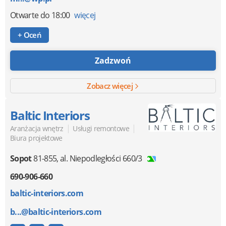
Otwarte
do 18:00
więcej
+ Oceń
Zadzwoń
Zobacz więcej
Baltic Interiors
|
|
Aranżacja wnętrz
Usługi remontowe
Biura projektowe
Sopot
81-855
,
al. Niepodległości 660/3
690-906-660
baltic-interiors.com
b...@baltic-interiors.com