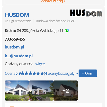
Zobacz więcej
HUSDOM
|
Usługi remontowe
Budowa domów pod klucz
Kielno
84-208
,
Józefa Wybickiego 11
733-559-455
husdom.pl
k...@husdom.pl
Godziny otwarcia
więcej
Ocena
5.9
(
4
oceny)
Szczegóły
+ Oceń
+2