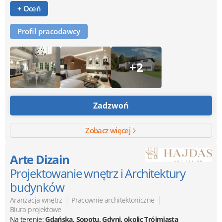
+ Oceń
Profil pracodawcy
+2
Zadzwoń
Zobacz więcej
Arte Dizain
Projektowanie wnętrz i Architektury
budynków
|
|
Aranżacja wnętrz
Pracownie architektoniczne
Biura projektowe
Na terenie:
Gdańska, Sopotu, Gdyni, okolic Trójmiasta