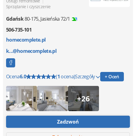
|
Usługi remontowe
Sprzątanie i czyszczenie
Gdańsk
80-175
,
Jasieńska 72/1
506-735-101
homecomplete.pl
k...@homecomplete.pl
Ocena
6.0
(
1
ocena)
Szczegóły
+ Oceń
+26
Zadzwoń