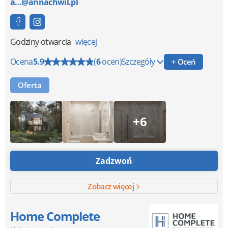
a...@annachwil.pl
Godziny otwarcia
więcej
Ocena
5.9
(
6
ocen)
Szczegóły
+ Oceń
Oferta
+6
Zadzwoń
Zobacz więcej
Home Complete