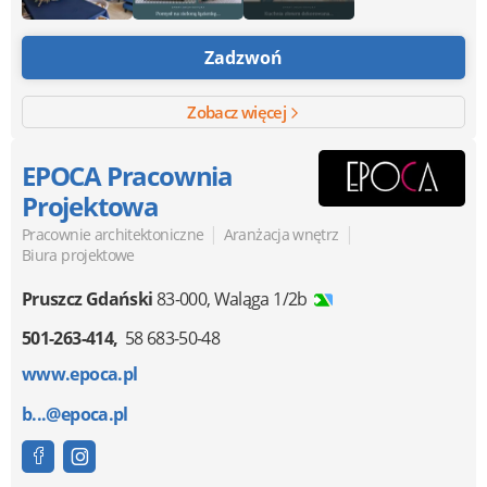
Zadzwoń
Zobacz więcej
EPOCA Pracownia
Projektowa
|
|
Pracownie architektoniczne
Aranżacja wnętrz
Biura projektowe
Pruszcz Gdański
83-000
,
Waląga 1/2b
501-263-414
58 683-50-48
www.epoca.pl
b...@epoca.pl