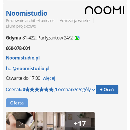
Noomistudio
|
|
Pracownie architektoniczne
Aranżacja wnętrz
Biura projektowe
Gdynia
81-422
,
Partyzantów 24/2
660-078-001
Noomistudio.pl
h...@noomistudio.pl
Otwarte
do 17:00
więcej
Ocena
6.0
(
1
ocena)
Szczegóły
+ Oceń
Oferta
+17