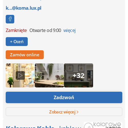
k...@koma.lux.pl
Zamknięte
Otwarte od 9:00
więcej
+ Oceń
Zamów online
+32
Zadzwoń
Zobacz więcej