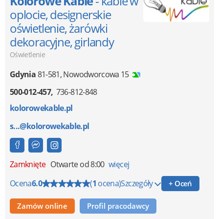
Kolorowe Kable
- kable w
oplocie, designerskie
oświetlenie, żarówki
dekoracyjne, girlandy
Oświetlenie
Gdynia
81-581
,
Nowodworcowa 15
500-012-457
736-812-848
kolorowekable.pl
s...@kolorowekable.pl
Zamknięte
Otwarte od 8:00
więcej
Ocena
6.0
(
1
ocena)
Szczegóły
+ Oceń
Zamów online
Profil pracodawcy