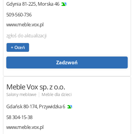
Gdynia
81-225
,
Morska 46
509-560-736
www.meble.vox.pl
zgłoś do aktualizacji
+ Oceń
Zadzwoń
Meble Vox
sp. z o.o.
|
Salony meblowe
Meble dla dzieci
Gdańsk
80-174
,
Przywidzka 6
58 304-15-38
www.meble.vox.pl