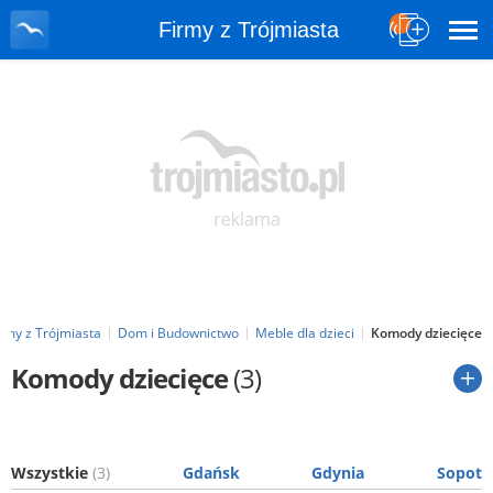
Firmy z Trójmiasta
irmy z Trójmiasta
Dom i Budownictwo
Meble dla dzieci
Komody dziecięce
Komody dziecięce
(3)
Wszystkie
(3)
Gdańsk
Gdynia
Sopot