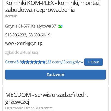
Kominki KOM-PLEX
- kominki, montaż,
zabudowa, rozprowadzenia
Kominki
Gdynia
81-577
,
Księżycowa 37
513-006-233
58 600-60-19
www.kominkigdynia.pl
zgłoś do aktualizacji
Ocena
5.8
(
22
oceny)
Szczegóły
+ Oceń
Zadzwoń
MEGDOM
- serwis urządzeń tech.
grzewczej
Ogrzewanie i techniki grzewcze