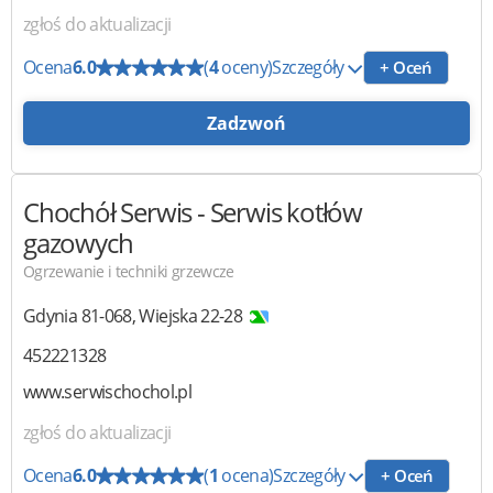
zgłoś do aktualizacji
Ocena
6.0
(
4
oceny)
Szczegóły
+ Oceń
Zadzwoń
Chochół Serwis
- Serwis kotłów
gazowych
Ogrzewanie i techniki grzewcze
Gdynia
81-068
,
Wiejska 22-28
452221328
www.serwischochol.pl
zgłoś do aktualizacji
Ocena
6.0
(
1
ocena)
Szczegóły
+ Oceń