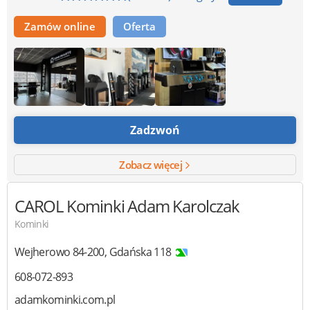
Zamów online
Oferta
Zadzwoń
Zobacz więcej
CAROL Kominki
Adam Karolczak
Kominki
Wejherowo
84-200
,
Gdańska 118
608-072-893
adamkominki.com.pl