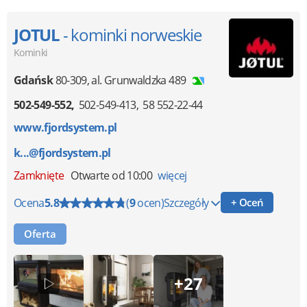
JOTUL
- kominki norweskie
Kominki
Gdańsk
80-309
,
al. Grunwaldzka 489
502-549-552
502-549-413
58 552-22-44
www.fjordsystem.pl
k...@fjordsystem.pl
Zamknięte
Otwarte od 10:00
więcej
Ocena
5.8
(
9
ocen)
Szczegóły
+ Oceń
Oferta
+27