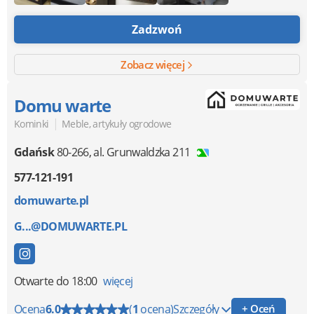
Zadzwoń
Zobacz więcej
Domu warte
|
Kominki
Meble, artykuły ogrodowe
Gdańsk
80-266
,
al. Grunwaldzka 211
577-121-191
domuwarte.pl
G...@DOMUWARTE.PL
Otwarte
do 18:00
więcej
Ocena
6.0
(
1
ocena)
Szczegóły
+ Oceń