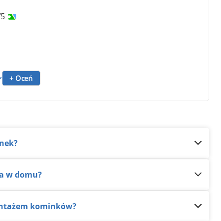
75
+ Oceń
inek?
nka w domu?
montażem kominków?