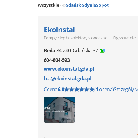
Wszystkie
(4)
Gdańsk
Gdynia
Sopot
EkoInstal
|
Pompy ciepła, kolektory słoneczne
Ogrzewanie i
Reda
84-240
,
Gdańska 37
604-804-593
www.ekoinstal.gda.pl
b...@ekoinstal.gda.pl
Ocena
6.0
(
1
ocena)
Szczegóły