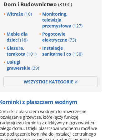
Dom i Budownictwo
(8100)
Witraże
(10)
Monitoring,
telewizja
przemysłowa
(127)
Meble dla
Pogotowie
dzieci
(18)
elektryczne
(73)
Glazura,
Instalacje
terakota
(101)
sanitarne i co
(158)
Usługi
grawerskie
(39)
WSZYSTKIE KATEGORIE
Kominki z płaszczem wodnym
Kominki z płaszczem wodnym to nowoczesne
rozwiązanie grzewcze, które łączy funkcję
tradycyjnego kominka z efektywnym ogrzewaniem
całego domu. Dzięki płaszczowi wodnemu możliwe
jest podłączenie kominka do instalacji centralnego
ogrzewania, co zapewnia oszczędność energii i