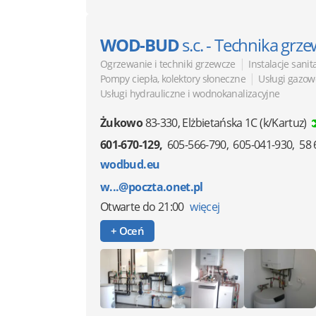
WOD-BUD
s.c. - Technika grz
|
Ogrzewanie i techniki grzewcze
Instalacje sanit
|
Pompy ciepła, kolektory słoneczne
Usługi gazow
Usługi hydrauliczne i wodnokanalizacyjne
Żukowo
83-330
,
Elżbietańska 1C
(k/Kartuz)
601-670-129
605-566-790
605-041-930
58 
wodbud.eu
w...@poczta.onet.pl
Otwarte
do 21:00
więcej
+ Oceń