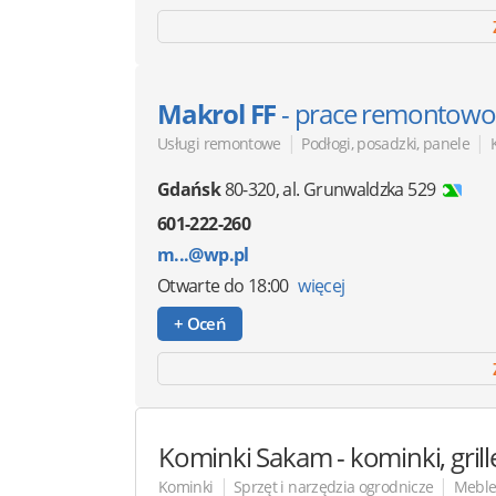
Makrol FF
- prace remontowo
|
|
Usługi remontowe
Podłogi, posadzki, panele
Gdańsk
80-320
,
al. Grunwaldzka 529
601-222-260
m...@wp.pl
Otwarte
do 18:00
więcej
+ Oceń
Kominki Sakam
- kominki, gri
|
|
Kominki
Sprzęt i narzędzia ogrodnicze
Meble