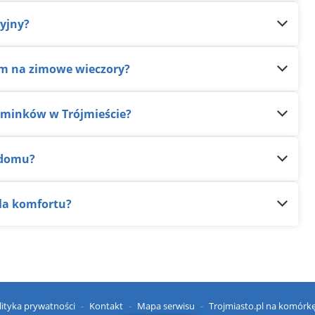
cyjny?
em na zimowe wieczory?
kominków w Trójmieście?
 domu?
la komfortu?
lityka prywatności
Kontakt
Mapa serwisu
Trojmiasto.pl na komórk