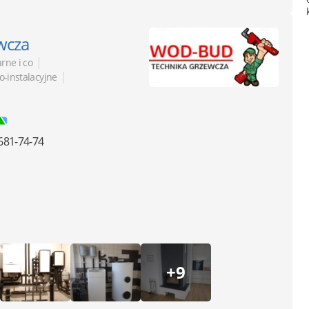
ewcza
|
arne i co
|
o-instalacyjne
681-74-74
+9