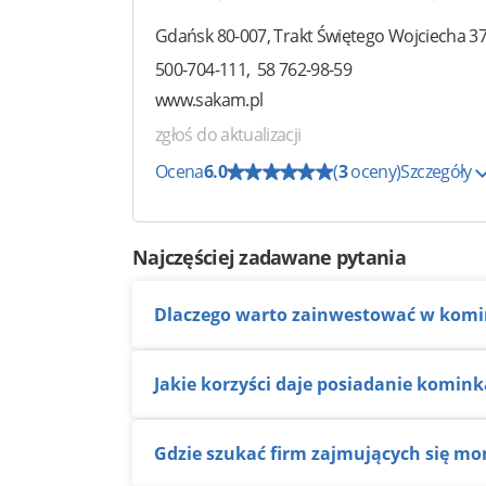
Gdańsk
80-007
,
Trakt Świętego Wojciecha 3
500-704-111
58 762-98-59
www.sakam.pl
zgłoś do aktualizacji
Ocena
6.0
(
3
oceny)
Szczegóły
Najczęściej zadawane pytania
Dlaczego warto zainwestować w kom
Jakie korzyści daje posiadanie komi
Gdzie szukać firm zajmujących się 