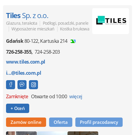
Tiles
Sp. z o.o.
|
Glazura, terakota
Podłogi, posadzki, panele
|
|
Wyposażenie mieszkań
Kostka brukowa
Gdańsk
80-122
,
Kartuska 214
726-258-355
724-258-203
www.tiles.com.pl
i...@tiles.com.pl
Zamknięte
Otwarte od 10:00
więcej
+ Oceń
Zamów online
Oferta
Profil pracodawcy