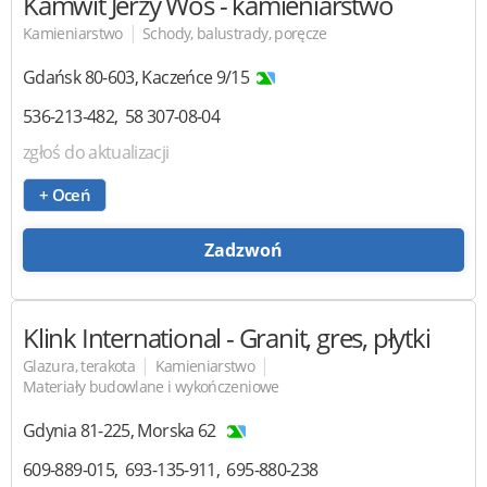
Kamwit Jerzy Woś
- kamieniarstwo
|
Kamieniarstwo
Schody, balustrady, poręcze
Gdańsk
80-603
,
Kaczeńce 9/15
536-213-482
58 307-08-04
zgłoś do aktualizacji
+ Oceń
Zadzwoń
Klink International
- Granit, gres, płytki
|
|
Glazura, terakota
Kamieniarstwo
Materiały budowlane i wykończeniowe
Gdynia
81-225
,
Morska 62
609-889-015
693-135-911
695-880-238