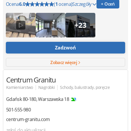
Ocena
6.0
(
1
ocena)
Szczegóły
+ Oceń
+23
Zadzwoń
Zobacz więcej
Centrum Granitu
|
|
Kamieniarstwo
Nagrobki
Schody, balustrady, poręcze
Gdańsk
80-180
,
Warszawska 18
501-555-980
centrum-granitu.com
zgłoś do aktualizacji