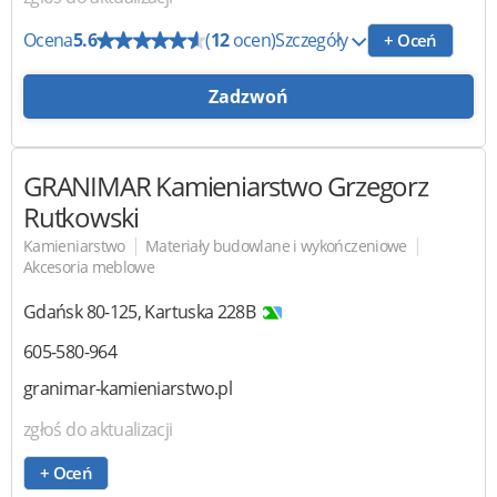
Ocena
5.6
(
12
ocen)
Szczegóły
+ Oceń
Zadzwoń
GRANIMAR Kamieniarstwo
Grzegorz
Rutkowski
|
|
Kamieniarstwo
Materiały budowlane i wykończeniowe
Akcesoria meblowe
Gdańsk
80-125
,
Kartuska 228B
605-580-964
granimar-kamieniarstwo.pl
zgłoś do aktualizacji
+ Oceń