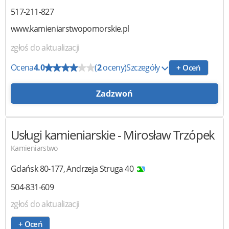
517-211-827
www.kamieniarstwopomorskie.pl
zgłoś do aktualizacji
Ocena
4.0
(
2
oceny)
Szczegóły
+ Oceń
Zadzwoń
Usługi kamieniarskie
- Mirosław Trzópek
Kamieniarstwo
Gdańsk
80-177
,
Andrzeja Struga 40
504-831-609
zgłoś do aktualizacji
+ Oceń