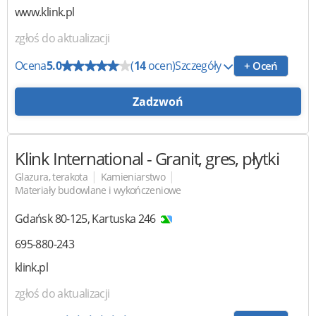
www.klink.pl
zgłoś do aktualizacji
Ocena
5.0
(
14
ocen)
Szczegóły
+ Oceń
Zadzwoń
Klink International
- Granit, gres, płytki
|
|
Glazura, terakota
Kamieniarstwo
Materiały budowlane i wykończeniowe
Gdańsk
80-125
,
Kartuska 246
695-880-243
klink.pl
zgłoś do aktualizacji