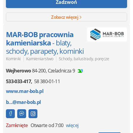
Zadzwoń
Zobacz więcej
MAR-BOB pracownia
kamieniarska
- blaty,
schody, parapety, kominki
|
|
Kominki
Kamieniarstwo
Schody, balustrady, poręcze
Wejherowo
84-200
,
Czeladnicza 9
533-033-417
58 380-01-11
www.mar-bob.pl
b...@mar-bob.pl
Zamknięte
Otwarte od 7:00
więcej