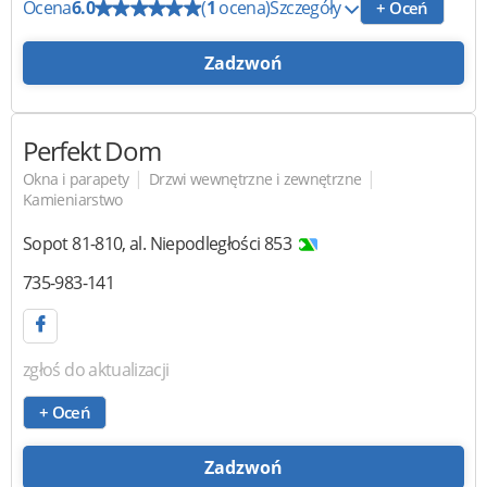
Ocena
6.0
(
1
ocena)
Szczegóły
+ Oceń
Zadzwoń
Perfekt Dom
|
|
Okna i parapety
Drzwi wewnętrzne i zewnętrzne
Kamieniarstwo
Sopot
81-810
,
al. Niepodległości 853
735-983-141
zgłoś do aktualizacji
+ Oceń
Zadzwoń