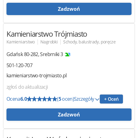
Zadzwoń
Kamieniarstwo Trójmiasto
|
|
Kamieniarstwo
Nagrobki
Schody, balustrady, poręcze
Gdańsk
80-282
,
Srebrniki 3
501-120-707
kamieniarstwo-trojmiasto.pl
zgłoś do aktualizacji
Ocena
6.0
(
5
ocen)
Szczegóły
+ Oceń
Zadzwoń