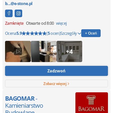
b...@e-stone.pl
Zamknięte
Otwarte od 8:00
więcej
Ocena
5.9
(
5
ocen)
Szczegóły
+ Oceń
+4
Zadzwoń
Zobacz więcej
BAGOMAR
-
Kamieniarstwo
Budowlane