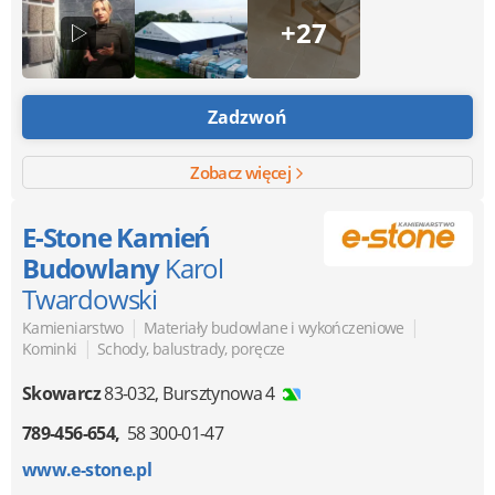
+27
Zadzwoń
Zobacz więcej
E-Stone Kamień
Budowlany
Karol
Twardowski
|
|
Kamieniarstwo
Materiały budowlane i wykończeniowe
|
Kominki
Schody, balustrady, poręcze
Skowarcz
83-032
,
Bursztynowa 4
789-456-654
58 300-01-47
www.e-stone.pl