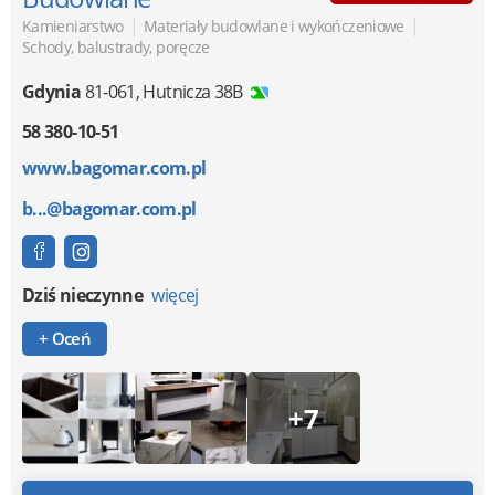
|
|
Kamieniarstwo
Materiały budowlane i wykończeniowe
Schody, balustrady, poręcze
Gdynia
81-061
,
Hutnicza 38B
58 380-10-51
www.bagomar.com.pl
b...@bagomar.com.pl
Dziś nieczynne
więcej
+ Oceń
+7