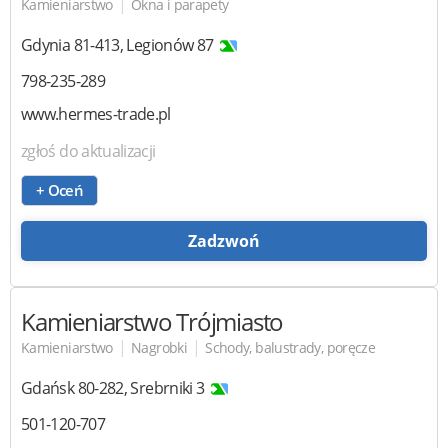
|
Kamieniarstwo
Okna i parapety
Gdynia
81-413
,
Legionów 87
798-235-289
www.hermes-trade.pl
zgłoś do aktualizacji
+ Oceń
Zadzwoń
Kamieniarstwo Trójmiasto
|
|
Kamieniarstwo
Nagrobki
Schody, balustrady, poręcze
Gdańsk
80-282
,
Srebrniki 3
501-120-707