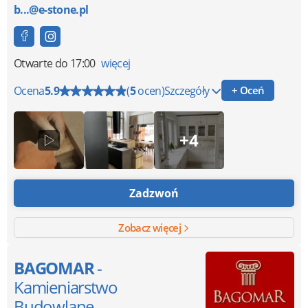
b...@e-stone.pl
Otwarte
do 17:00
więcej
Ocena
5.9
(
5
ocen)
Szczegóły
+ Oceń
+4
Zadzwoń
Zobacz więcej
BAGOMAR
-
Kamieniarstwo
Budowlane