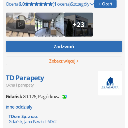
Ocena
6.0
(
1
ocena)
Szczegóły
+ Oceń
+23
Zadzwoń
Zobacz więcej
TD Parapety
Okna i parapety
Gdańsk
80-126
,
Pagórkowa
inne oddziały
TDom Sp. z o.o.
Gdańsk, Jana Pawła II 6D/2