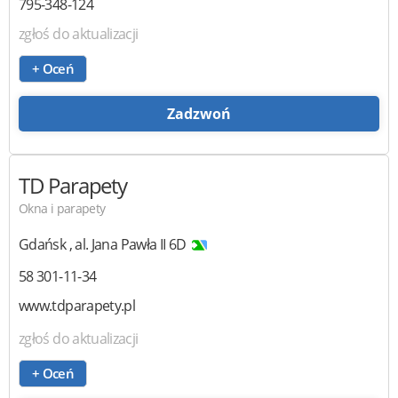
795-348-124
zgłoś do aktualizacji
+ Oceń
Zadzwoń
TD Parapety
Okna i parapety
Gdańsk
,
al. Jana Pawła II 6D
58 301-11-34
www.tdparapety.pl
zgłoś do aktualizacji
+ Oceń