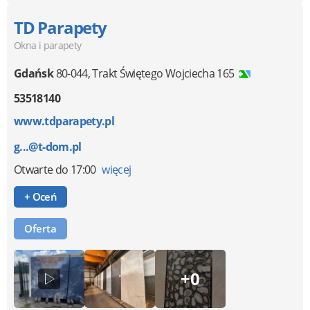
TD Parapety
Okna i parapety
Gdańsk
80-044
,
Trakt Świętego Wojciecha 165
53518140
www.tdparapety.pl
g...@t-dom.pl
Otwarte
do 17:00
więcej
+ Oceń
Oferta
+0