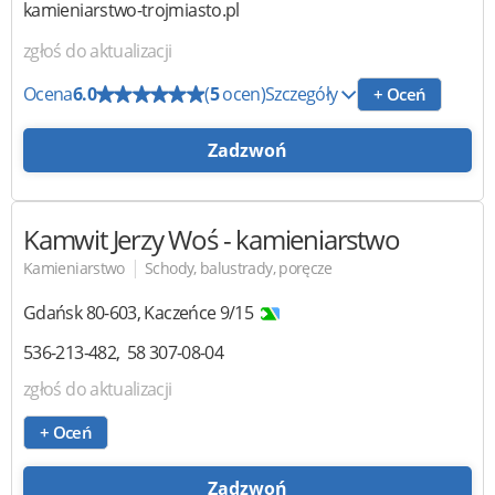
kamieniarstwo-trojmiasto.pl
zgłoś do aktualizacji
Ocena
6.0
(
5
ocen)
Szczegóły
+ Oceń
Zadzwoń
Kamwit Jerzy Woś
- kamieniarstwo
|
Kamieniarstwo
Schody, balustrady, poręcze
Gdańsk
80-603
,
Kaczeńce 9/15
536-213-482
58 307-08-04
zgłoś do aktualizacji
+ Oceń
Zadzwoń