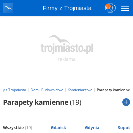
Firmy z Trójmiasta
rmy z Trójmiasta
Dom i Budownictwo
Kamieniarstwo
Parapety kamienne
Parapety kamienne
(19)
Wszystkie
(19)
Gdańsk
Gdynia
Sopot