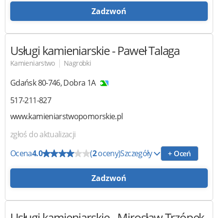
Zadzwoń
Usługi kamieniarskie
- Paweł Talaga
|
Kamieniarstwo
Nagrobki
Gdańsk
80-746
,
Dobra 1A
517-211-827
www.kamieniarstwopomorskie.pl
zgłoś do aktualizacji
Ocena
4.0
(
2
oceny)
Szczegóły
+ Oceń
Zadzwoń
Usługi kamieniarskie
- Mirosław Trzópek