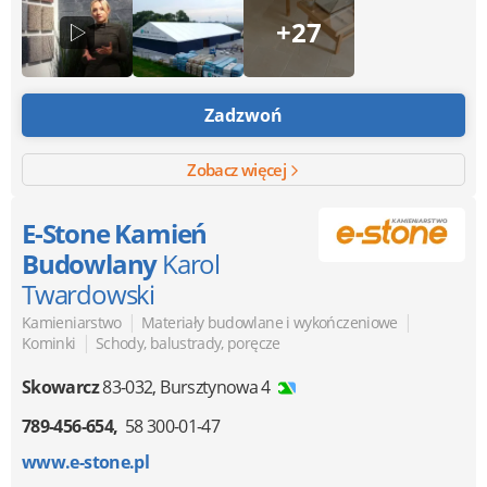
+27
Zadzwoń
Zobacz więcej
E-Stone Kamień
Budowlany
Karol
Twardowski
|
|
Kamieniarstwo
Materiały budowlane i wykończeniowe
|
Kominki
Schody, balustrady, poręcze
Skowarcz
83-032
,
Bursztynowa 4
789-456-654
58 300-01-47
www.e-stone.pl