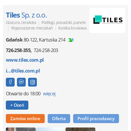
Tiles
Sp. z o.o.
|
Glazura, terakota
Podłogi, posadzki, panele
|
|
Wyposażenie mieszkań
Kostka brukowa
Gdańsk
80-122
,
Kartuska 214
726-258-355
724-258-203
www.tiles.com.pl
i...@tiles.com.pl
Otwarte
do 18:00
więcej
+ Oceń
Zamów online
Oferta
Profil pracodawcy