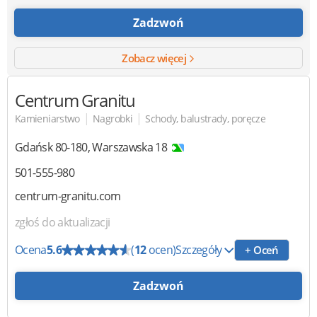
Zadzwoń
Zobacz więcej
Centrum Granitu
|
|
Kamieniarstwo
Nagrobki
Schody, balustrady, poręcze
Gdańsk
80-180
,
Warszawska 18
501-555-980
centrum-granitu.com
zgłoś do aktualizacji
Ocena
5.6
(
12
ocen)
Szczegóły
+ Oceń
Zadzwoń