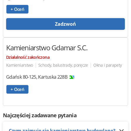
+ Oceń
Zadzwoń
Kamieniarstwo Gdamar
S.C.
Działalność zakończona
|
|
Kamieniarstwo
Schody, balustrady, poręcze
Okna i parapety
Gdańsk
80-125
,
Kartuska 228B
+ Oceń
Najczęściej zadawane pytania
Czym zajmuje się kamieniarstwo budowlane?