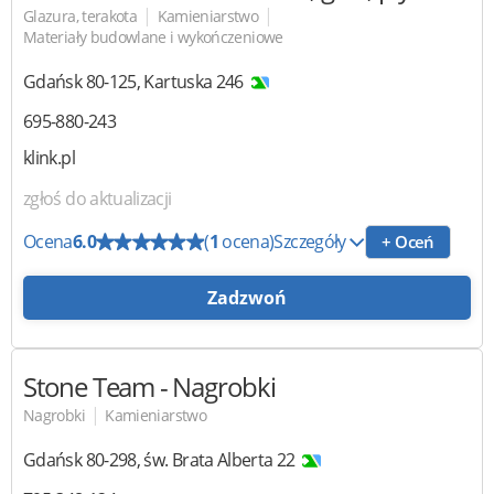
|
|
Glazura, terakota
Kamieniarstwo
Materiały budowlane i wykończeniowe
Gdańsk
80-125
,
Kartuska 246
695-880-243
klink.pl
zgłoś do aktualizacji
Ocena
6.0
(
1
ocena)
Szczegóły
+ Oceń
Zadzwoń
Stone Team
- Nagrobki
|
Nagrobki
Kamieniarstwo
Gdańsk
80-298
,
św. Brata Alberta 22