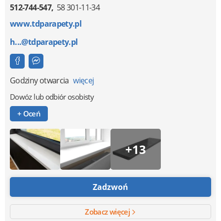
512-744-547
58 301-11-34
www.tdparapety.pl
h...@tdparapety.pl
Godziny otwarcia
więcej
Dowóz lub odbiór osobisty
+ Oceń
+13
Zadzwoń
Zobacz więcej