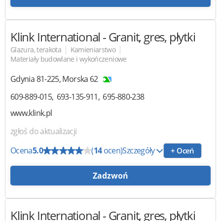
Klink International
- Granit, gres, płytki
|
|
Glazura, terakota
Kamieniarstwo
Materiały budowlane i wykończeniowe
Gdynia
81-225
,
Morska 62
609-889-015
693-135-911
695-880-238
www.klink.pl
zgłoś do aktualizacji
Ocena
5.0
(
14
ocen)
Szczegóły
+ Oceń
Zadzwoń
Klink International
- Granit, gres, płytki