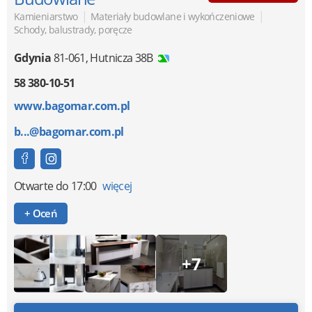
|
|
Kamieniarstwo
Materiały budowlane i wykończeniowe
Schody, balustrady, poręcze
Gdynia
81-061
,
Hutnicza 38B
58 380-10-51
www.bagomar.com.pl
b...@bagomar.com.pl
Otwarte
do 17:00
więcej
+ Oceń
+7