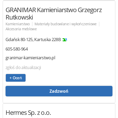
GRANIMAR Kamieniarstwo
Grzegorz
Rutkowski
|
|
Kamieniarstwo
Materiały budowlane i wykończeniowe
Akcesoria meblowe
Gdańsk
80-125
,
Kartuska 228B
605-580-964
granimar-kamieniarstwo.pl
zgłoś do aktualizacji
+ Oceń
Zadzwoń
Hermes
Sp. z o.o.