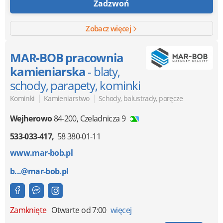
Zadzwoń
Zobacz więcej
MAR-BOB pracownia
kamieniarska
- blaty,
schody, parapety, kominki
|
|
Kominki
Kamieniarstwo
Schody, balustrady, poręcze
Wejherowo
84-200
,
Czeladnicza 9
533-033-417
58 380-01-11
www.mar-bob.pl
b...@mar-bob.pl
Zamknięte
Otwarte od 7:00
więcej