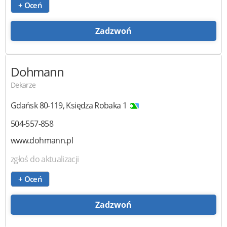
+ Oceń
Zadzwoń
Dohmann
Dekarze
Gdańsk
80-119
,
Księdza Robaka 1
504-557-858
www.dohmann.pl
zgłoś do aktualizacji
+ Oceń
Zadzwoń