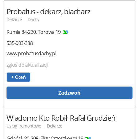
Probatus
- dekarz, blacharz
|
Dekarze
Dachy
Rumia
84-230
,
Torowa 19
535-003-388
www.probatusdachy.pl
zgłoś do aktualizacji
+ Oceń
Zadzwoń
Wiadomo Kto Robił
Rafał Grudzień
|
Usługi remontowe
Dekarze
Gdańsk
80-208
,
Elizy Orzeszkowej 19