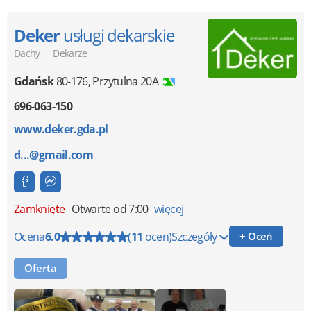
Deker
usługi dekarskie
|
Dachy
Dekarze
Gdańsk
80-176
,
Przytulna 20A
696-063-150
www.deker.gda.pl
d...@gmail.com
Zamknięte
Otwarte od 7:00
więcej
Ocena
6.0
(
11
ocen)
Szczegóły
+ Oceń
Oferta