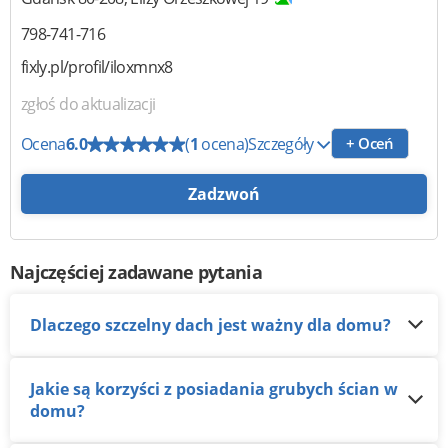
798-741-716
fixly.pl/profil/iloxmnx8
zgłoś do aktualizacji
Ocena
6.0
(
1
ocena)
Szczegóły
+ Oceń
Zadzwoń
Najczęściej zadawane pytania
Dlaczego szczelny dach jest ważny dla domu?
Jakie są korzyści z posiadania grubych ścian w
domu?