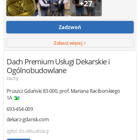
+27
Zadzwoń
Zobacz więcej
Dach Premium
Usługi Dekarskie i
Ogólnobudowlane
Dachy
Pruszcz Gdański
83-000
,
prof. Mariana Raciborskiego
1A
693-454-009
dekarz-gdansk.com
zgłoś do aktualizacji