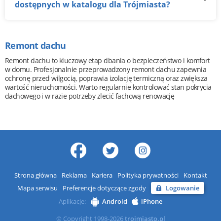
dostępnych w katalogu dla Trójmiasta?
Remont dachu
Remont dachu to kluczowy etap dbania o bezpieczeństwo i komfort
w domu. Profesjonalnie przeprowadzony remont dachu zapewnia
ochronę przed wilgocią, poprawia izolację termiczną oraz zwiększa
wartość nieruchomości. Warto regularnie kontrolować stan pokrycia
dachowego i w razie potrzeby zlecić fachową renowację
Strona główna
Reklama
Kariera
Polityka prywatności
Kontakt
Mapa serwisu
Preferencje dotyczące zgody
Logowanie
Aplikacje:
Android
iPhone
© Copyright 1998-2026
trojmiasto.pl