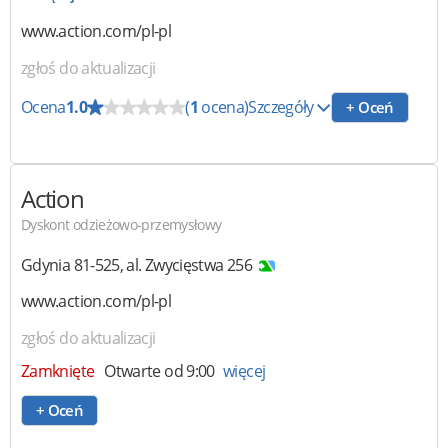
www.action.com/pl-pl
zgłoś do aktualizacji
Ocena
1.0
(
1
ocena)
Szczegóły
+ Oceń
Action
Dyskont odzieżowo-przemysłowy
Gdynia
81-525
,
al. Zwycięstwa 256
www.action.com/pl-pl
zgłoś do aktualizacji
Zamknięte
Otwarte od 9:00
więcej
+ Oceń