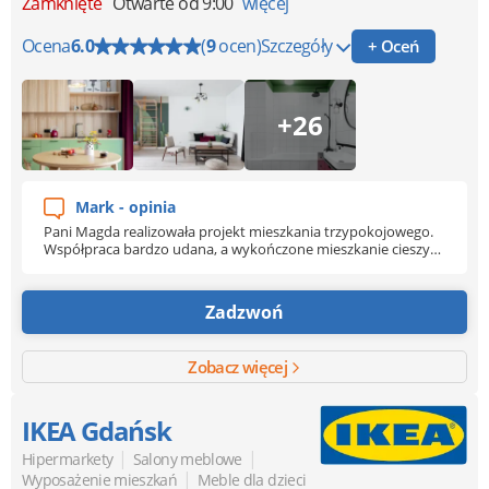
Zamknięte
Otwarte od 9:00
więcej
Ocena
6.0
(
9
ocen)
Szczegóły
+ Oceń
+26
Mark - opinia
Pani Magda realizowała projekt mieszkania trzypokojowego.
Współpraca bardzo udana, a wykończone mieszkanie cieszy
oko do dzisiaj. Na uwagę zasługuje wzorowa współpraca i
komunikacja z Klientem oraz duża cierpliwość Pani Magdy. W
rezultacie mieszkanie jest spójne stylistycznie, bardzo dobrze
Zadzwoń
oświetlone i wykonane z naturalnych materiałów. Polecam i
pozdrawiam :)
Zobacz więcej
IKEA Gdańsk
|
|
Hipermarkety
Salony meblowe
|
Wyposażenie mieszkań
Meble dla dzieci