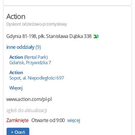
Action
Dyskont odzieżowo-przemysłowy
Gdynia
81-198
,
płk. Stanisława Dąbka 338
inne oddziały
(9)
Action
(Rental Park)
Gdańsk, Przywidzka 7
Action
Sopot, al. Niepodległości 697
Więcej
www.action.com/pl-pl
zgłoś do aktualizacji
Zamknięte
Otwarte od 9:00
więcej
+ Oceń