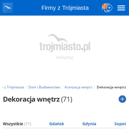
Firmy z Trójmiasta
my z Trójmiasta
Dom i Budownictwo
Aranżacja wnętrz
Dekoracja wnętrz
Dekoracja wnętrz
(71)
Wszystkie
(71)
Gdańsk
Gdynia
Sopot