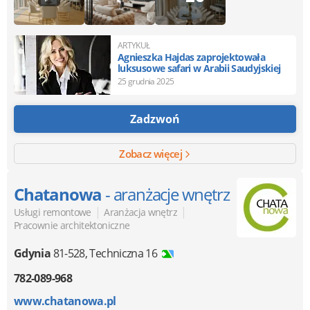
ARTYKUŁ
Agnieszka Hajdas zaprojektowała
luksusowe safari w Arabii Saudyjskiej
25 grudnia 2025
Zadzwoń
Zobacz więcej
Chatanowa
- aranżacje wnętrz
|
|
Usługi remontowe
Aranżacja wnętrz
Pracownie architektoniczne
Gdynia
81-528
,
Techniczna 16
782-089-968
www.chatanowa.pl