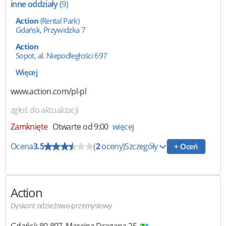
inne oddziały
(9)
Action
(Rental Park)
Gdańsk, Przywidzka 7
Action
Sopot, al. Niepodległości 697
Więcej
www.action.com/pl-pl
zgłoś do aktualizacji
Zamknięte
Otwarte od 9:00
więcej
Ocena
3.5
(
2
oceny)
Szczegóły
+ Oceń
Action
Dyskont odzieżowo-przemysłowy
Gdańsk
80-807
,
Marcina Dragana 25