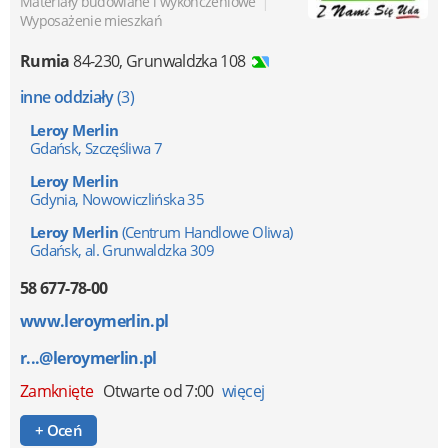
|
Materiały budowlane i wykończeniowe
Wyposażenie mieszkań
Rumia
84-230
,
Grunwaldzka 108
inne oddziały
(3)
Leroy Merlin
Gdańsk, Szczęśliwa 7
Leroy Merlin
Gdynia, Nowowiczlińska 35
Leroy Merlin
(Centrum Handlowe Oliwa)
Gdańsk, al. Grunwaldzka 309
58 677-78-00
www.leroymerlin.pl
r...@leroymerlin.pl
Zamknięte
Otwarte od 7:00
więcej
+ Oceń