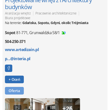
budynków
|
|
Aranżacja wnętrz
Pracownie architektoniczne
Biura projektowe
Na terenie:
Gdańska, Sopotu, Gdyni, okolic Trójmiasta
Sopot
81-771
,
Grunwaldzka 58/1
504-250-371
www.artedizain.pl
p...@interia.pl
+ Oceń
Oferta
+26