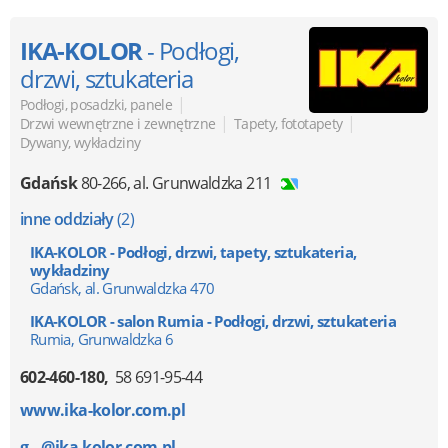
IKA-KOLOR
- Podłogi,
drzwi, sztukateria
|
Podłogi, posadzki, panele
|
|
Drzwi wewnętrzne i zewnętrzne
Tapety, fototapety
Dywany, wykładziny
Gdańsk
80-266
,
al. Grunwaldzka 211
inne oddziały
(2)
IKA-KOLOR - Podłogi, drzwi, tapety, sztukateria,
wykładziny
Gdańsk, al. Grunwaldzka 470
IKA-KOLOR - salon Rumia - Podłogi, drzwi, sztukateria
Rumia, Grunwaldzka 6
602-460-180
58 691-95-44
www.ika-kolor.com.pl
g...@ika-kolor.com.pl