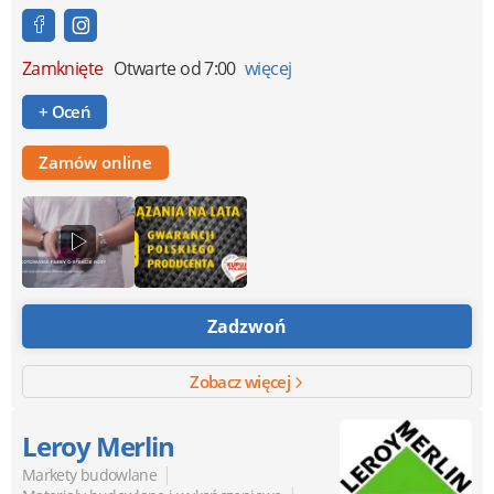
Zamknięte
Otwarte od 7:00
więcej
+ Oceń
Zamów online
Zadzwoń
Zobacz więcej
Leroy Merlin
|
Markety budowlane