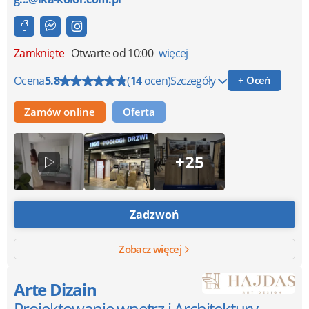
Zamknięte
Otwarte od 10:00
więcej
Ocena
5.8
(
14
ocen)
Szczegóły
+ Oceń
Zamów online
Oferta
+25
Zadzwoń
Zobacz więcej
Arte Dizain
Projektowanie wnętrz i Architektury