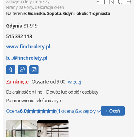
|
Żaluzje, rolety i markizy
Firany, zasłony, dekoracja okien
Na terenie:
Gdańska, Sopotu, Gdyni, okolic Trójmiasta
Gdynia
81-919
515-332-113
www.finchrolety.pl
b...@finchrolety.pl
Zamknięte
Otwarte od 9:00
więcej
Działalność on-line
Dowóz lub odbiór osobisty
Po umówieniu telefonicznym
Ocena
6.0
(
1
ocena)
Szczegóły
+ Oceń