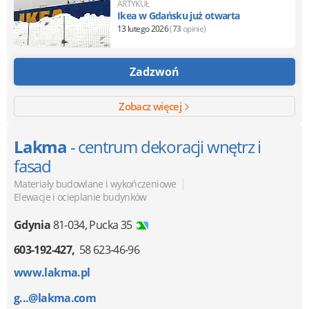
ARTYKUŁ
Ikea w Gdańsku już otwarta
13 lutego 2026
(
73
opinie)
Zadzwoń
Zobacz więcej
Lakma
- centrum dekoracji wnętrz i
fasad
|
Materiały budowlane i wykończeniowe
Elewacje i ocieplanie budynków
Gdynia
81-034
,
Pucka 35
603-192-427
58 623-46-96
www.lakma.pl
g...@lakma.com