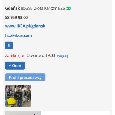
Gdańsk
80-298
,
Złota Karczma 26
58 769-93-00
www.IKEA.pl/gdansk
h...@ikea.com
Zamknięte
Otwarte od 9:00
więcej
+ Oceń
Profil pracodawcy