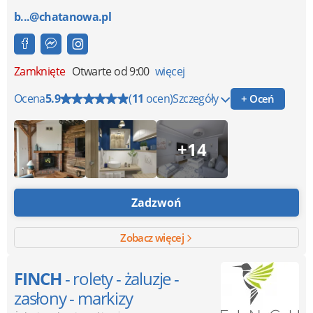
b...@chatanowa.pl
Zamknięte
Otwarte od 9:00
więcej
Ocena
5.9
(
11
ocen)
Szczegóły
+ Oceń
+14
Zadzwoń
Zobacz więcej
FINCH
- rolety - żaluzje -
zasłony - markizy