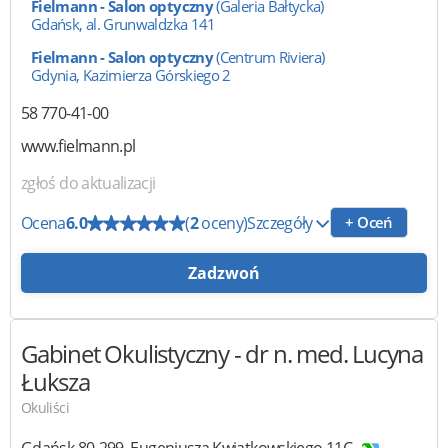
Fielmann - Salon optyczny
(Galeria Bałtycka)
Gdańsk, al. Grunwaldzka 141
Fielmann - Salon optyczny
(Centrum Riviera)
Gdynia, Kazimierza Górskiego 2
58 770-41-00
www.fielmann.pl
zgłoś do aktualizacji
Ocena
6.0
(
2
oceny)
Szczegóły
+ Oceń
Zadzwoń
Gabinet Okulistyczny
- dr n. med. Lucyna
Łuksza
Okuliści