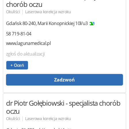
chorób oczu
|
Okuliści
Laserowa korekcja wzroku
Gdańsk
80-240
,
Marii Konopnickiej 10l/u3
58 719-81-04
www.lagunamedical.pl
zgłoś do aktualizacji
+ Oceń
Zadzwoń
dr Piotr Gołębiowski
- specjalista chorób
oczu
|
Okuliści
Laserowa korekcja wzroku