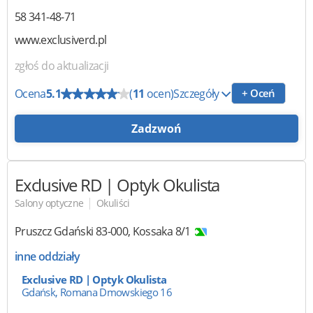
58 341-48-71
www.exclusiverd.pl
zgłoś do aktualizacji
Ocena
5.1
(
11
ocen)
Szczegóły
+ Oceń
Zadzwoń
Exclusive RD | Optyk Okulista
|
Salony optyczne
Okuliści
Pruszcz Gdański
83-000
,
Kossaka 8/1
inne oddziały
Exclusive RD | Optyk Okulista
Gdańsk, Romana Dmowskiego 16