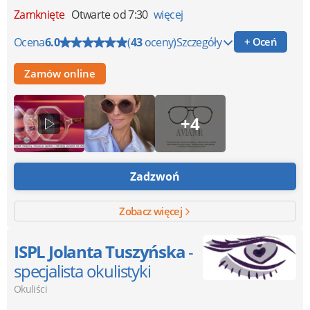
Zamknięte
Otwarte od 7:30
więcej
Ocena
6.0
(
43
oceny)
Szczegóły
+ Oceń
Zamów online
+4
Zadzwoń
Zobacz więcej
ISPL Jolanta Tuszyńska
-
specjalista okulistyki
Okuliści