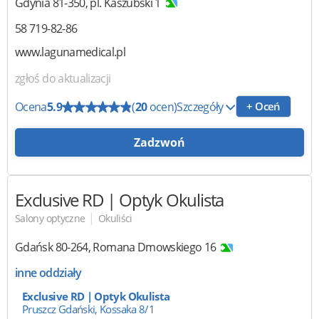
Gdynia
81-350
,
pl. Kaszubski 1
58 719-82-86
www.lagunamedical.pl
zgłoś do aktualizacji
Ocena
5.9
(
20
ocen)
Szczegóły
+ Oceń
Zadzwoń
Exclusive RD | Optyk Okulista
|
Salony optyczne
Okuliści
Gdańsk
80-264
,
Romana Dmowskiego 16
inne oddziały
Exclusive RD | Optyk Okulista
Pruszcz Gdański, Kossaka 8/1