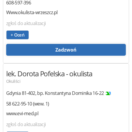
608-597-396
Www.okulista-wrzeszcz.pl
zgłoś do aktualizacji
+ Oceń
Zadzwoń
lek. Dorota Pofelska
- okulista
Okuliści
Gdynia
81-402
,
bp. Konstantyna Dominika 16-22
58 622-95-10 (wew. 1)
www.evi-med.pl
zgłoś do aktualizacji