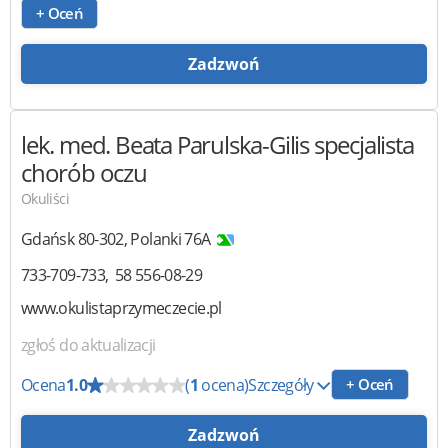
+ Oceń
Zadzwoń
lek. med. Beata Parulska-Gilis
specjalista
chorób oczu
Okuliści
Gdańsk
80-302
,
Polanki 76A
733-709-733
58 556-08-29
www.okulistaprzymeczecie.pl
zgłoś do aktualizacji
Ocena
1.0
(
1
ocena)
Szczegóły
+ Oceń
Zadzwoń