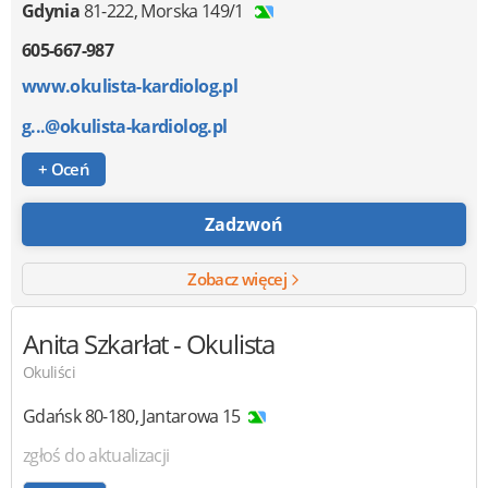
Gdynia
81-222
,
Morska 149/1
605-667-987
www.okulista-kardiolog.pl
g...@okulista-kardiolog.pl
+ Oceń
Zadzwoń
Zobacz więcej
Anita Szkarłat
- Okulista
Okuliści
Gdańsk
80-180
,
Jantarowa 15
zgłoś do aktualizacji