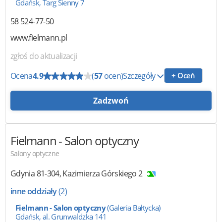
Gdańsk, Targ Sienny 7
58 524-77-50
www.fielmann.pl
zgłoś do aktualizacji
Ocena
4.9
(
57
ocen)
Szczegóły
+ Oceń
Zadzwoń
Fielmann
- Salon optyczny
Salony optyczne
Gdynia
81-304
,
Kazimierza Górskiego 2
inne oddziały
(2)
Fielmann - Salon optyczny
(Galeria Bałtycka)
Gdańsk, al. Grunwaldzka 141