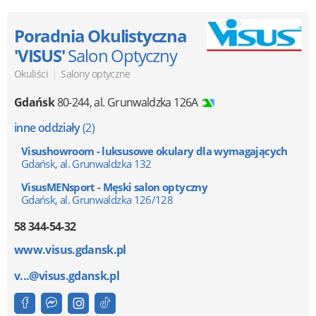
Poradnia Okulistyczna
'VISUS'
Salon Optyczny
|
Okuliści
Salony optyczne
Gdańsk
80-244
,
al. Grunwaldzka 126A
inne oddziały
(2)
Visushowroom - luksusowe okulary dla wymagających
Gdańsk, al. Grunwaldzka 132
VisusMENsport - Męski salon optyczny
Gdańsk, al. Grunwaldzka 126/128
58 344-54-32
www.visus.gdansk.pl
v...@visus.gdansk.pl