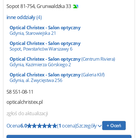
Sopot
81-754
,
Grunwaldzka 33
inne oddziały
(4)
Optical Christex - Salon optyczny
Gdynia, Starowiejska 21
Optical Christex - Salon optyczny
Sopot, Powstańców Warszawy 6
Optical Christex - Salon optyczny
(Centrum Riviera)
Gdynia, Kazimierza Górskiego 2
Optical Christex - Salon optyczny
(Galeria Klif)
Gdynia, al. Zwycięstwa 256
58 551-08-11
opticalchristex.pl
zgłoś do aktualizacji
Ocena
6.0
(
1
ocena)
Szczegóły
+ Oceń