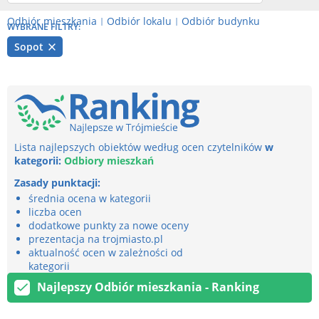
Odbiór mieszkania
Odbiór lokalu
Odbiór budynku
|
|
WYBRANE FILTRY:
Sopot
Lista najlepszych obiektów według ocen czytelników
w
kategorii:
Odbiory mieszkań
Zasady punktacji:
średnia ocena w kategorii
liczba ocen
dodatkowe punkty za nowe oceny
prezentacja na trojmiasto.pl
aktualność ocen w zależności od
kategorii
Najlepszy Odbiór mieszkania - Ranking