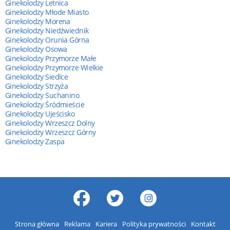
Ginekolodzy Letnica
Ginekolodzy Młode Miasto
Ginekolodzy Morena
Ginekolodzy Niedźwiednik
Ginekolodzy Orunia Górna
Ginekolodzy Osowa
Ginekolodzy Przymorze Małe
Ginekolodzy Przymorze Wielkie
Ginekolodzy Siedlce
Ginekolodzy Strzyża
Ginekolodzy Suchanino
Ginekolodzy Śródmieście
Ginekolodzy Ujeścisko
Ginekolodzy Wrzeszcz Dolny
Ginekolodzy Wrzeszcz Górny
Ginekolodzy Zaspa
Strona główna
Reklama
Kariera
Polityka prywatności
Kontakt