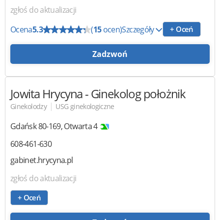
zgłoś do aktualizacji
Ocena
5.3
(
15
ocen)
Szczegóły
+ Oceń
Zadzwoń
Jowita Hrycyna
- Ginekolog położnik
|
Ginekolodzy
USG ginekologiczne
Gdańsk
80-169
,
Otwarta 4
608-461-630
gabinet.hrycyna.pl
zgłoś do aktualizacji
+ Oceń