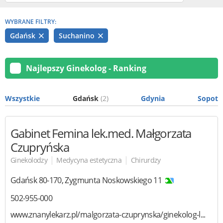
WYBRANE FILTRY:
Gdańsk
Suchanino
Najlepszy Ginekolog - Ranking
Wszystkie
Gdańsk
(2)
Gdynia
Sopot
Gabinet Femina
lek.med. Małgorzata
Czupryńska
|
|
Ginekolodzy
Medycyna estetyczna
Chirurdzy
Gdańsk
80-170
,
Zygmunta Noskowskiego 11
502-955-000
www.znanylekarz.pl/malgorzata-czuprynska/ginekolog-l...