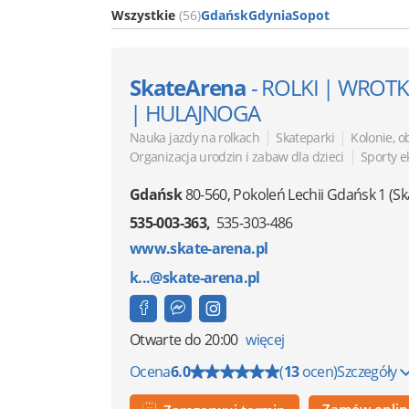
Wszystkie
(56)
Gdańsk
Gdynia
Sopot
SkateArena
- ROLKI | WROT
| HULAJNOGA
|
|
Nauka jazdy na rolkach
Skateparki
Kolonie, o
|
Organizacja urodzin i zabaw dla dzieci
Sporty e
Gdańsk
80-560
,
Pokoleń Lechii Gdańsk 1
(S
535-003-363
535-303-486
www.skate-arena.pl
k...@skate-arena.pl
Otwarte
do 20:00
więcej
Ocena
6.0
(
13
ocen)
Szczegóły