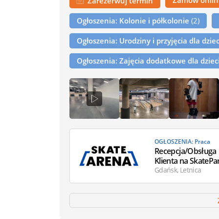
Zamów onli
Zarezerwuj termin
Ogłoszenia: Kolonie i półkolonie
(2)
Ogłoszenia: Urodziny i przyjęcia dla dzie
Ogłoszenia: Zajęcia dodatkowe dla dziec
OGŁOSZENIA: Praca
Recepcja/Obsługa
Klienta na SkatePa
Gdańsk, Letnica