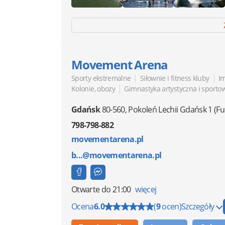
Movement Arena
|
|
Sporty ekstremalne
Siłownie i fitness kluby
Im
|
Kolonie, obozy
Gimnastyka artystyczna i sporto
Gdańsk
80-560
,
Pokoleń Lechii Gdańsk 1
(F
798-798-882
movementarena.pl
b...@movementarena.pl
Otwarte
do 21:00
więcej
Ocena
6.0
(
9
ocen)
Szczegóły