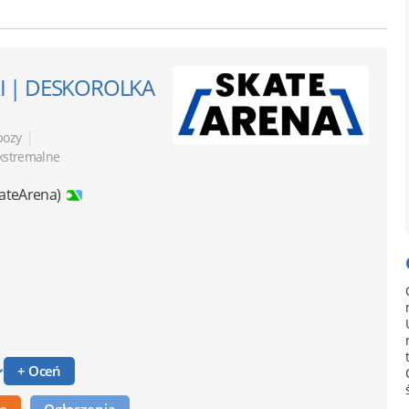
KI | DESKOROLKA
|
bozy
kstremalne
kateArena)
+ Oceń