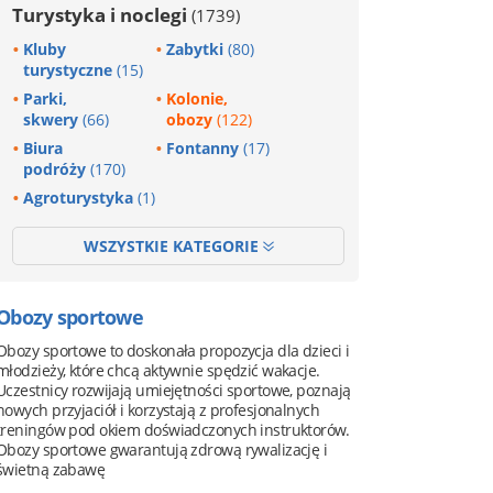
Turystyka i noclegi
(1739)
Kluby
Zabytki
(80)
turystyczne
(15)
Parki,
Kolonie,
skwery
(66)
obozy
(122)
Biura
Fontanny
(17)
podróży
(170)
Agroturystyka
(1)
WSZYSTKIE KATEGORIE
Obozy sportowe
Obozy sportowe to doskonała propozycja dla dzieci i
młodzieży, które chcą aktywnie spędzić wakacje.
Uczestnicy rozwijają umiejętności sportowe, poznają
nowych przyjaciół i korzystają z profesjonalnych
treningów pod okiem doświadczonych instruktorów.
Obozy sportowe gwarantują zdrową rywalizację i
świetną zabawę