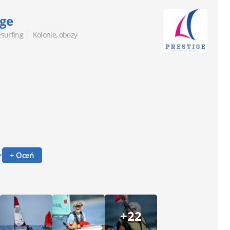
ige
|
esurfing
Kolonie, obozy
+ Oceń
+22