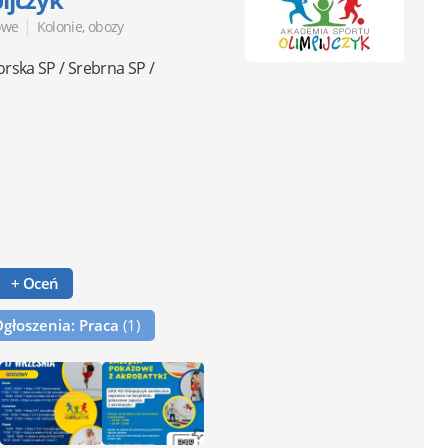
|
owe
Kolonie, obozy
orska SP / Srebrna SP /
+ Oceń
Ogłoszenia: Praca
(1)