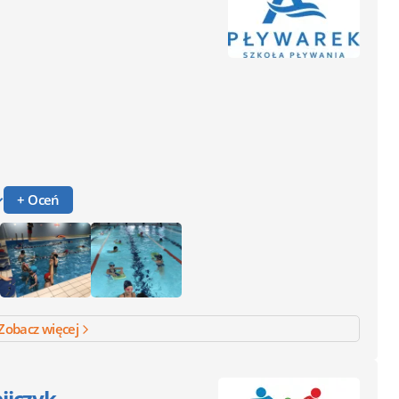
+ Oceń
Zobacz więcej
ijczyk