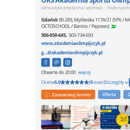
|
Gimnastyka artystyczna i sportowa
Kluby sport
Gdańsk
80-283
,
Myśliwska 117A/21
(SP6 / M
OCTOSCHOOL / Banino / Pępowo)
506-850-645
503-734-693
www.akademiaolimpijczyk.pl
g...@akademiaolimpijczyk.pl
Otwarte
do 20:00
więcej
Ocena
6.0
(
6
ocen)
Szczegóły
Oferta
Zarezerwuj termin