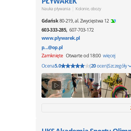
PŁYWAREK
|
Nauka pływania
Kolonie, obozy
Gdańsk
80-219
,
al. Zwycięstwa 12
603-333-285
607-703-172
www.plywarek.pl
p...@op.pl
Zamknięte
Otwarte od 18:00
więcej
Ocena
5.0
(
20
ocen)
Szczegóły
UKS Akademia Sportu Olimp