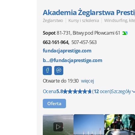
Akademia Żeglarstwa Prest
|
|
Żeglarstwo
Kursy i szkolenia
Windsurfing, kit
Sopot
81-731
,
Bitwy pod Płowcami 61
662-161-964
507-457-563
fundacjaprestige.com
b...@fundacjaprestige.com
Otwarte
do 19:30
więcej
Ocena
5.8
(
12
ocen)
Szczegóły
Oferta