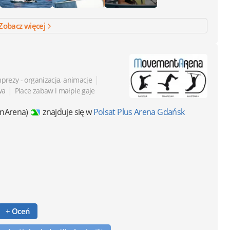
Zobacz więcej
|
prezy - organizacja, animacje
|
wa
Place zabaw i małpie gaje
unArena)
znajduje się w
Polsat Plus Arena Gdańsk
+ Oceń