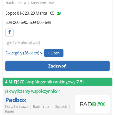
|
Nauka tenisa
Korty tenisowe
Sopot
81-820
,
23 Marca 105
609-060-690
609-060-699
zgłoś do aktualizacji
Szczegóły
(
28
ocen)
+ Oceń
Zadzwoń
4 MIEJSCE
(współczynnik rankingowy
7.5
)
Jak wyliczamy współczynnik?
Padbox
|
|
|
Korty tenisowe
Badminton
Squash
Padel