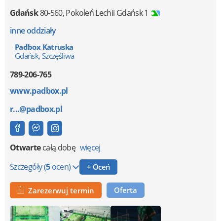
Gdańsk
80-560
,
Pokoleń Lechii Gdańsk 1
inne oddziały
Padbox Katruska
Gdańsk, Szczęśliwa
789-206-765
www.padbox.pl
r...@padbox.pl
Otwarte
całą dobę
więcej
Szczegóły
(
5
ocen)
+ Oceń
Oferta
Zarezerwuj termin