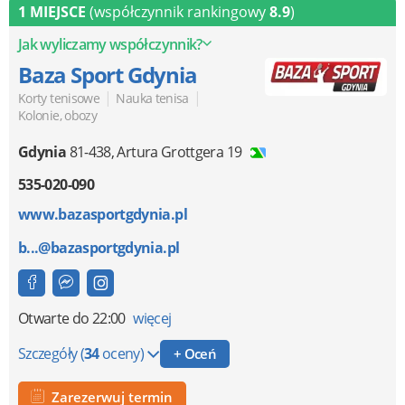
1 MIEJSCE
(współczynnik rankingowy
8.9
)
Jak wyliczamy współczynnik?
Baza Sport Gdynia
|
|
Korty tenisowe
Nauka tenisa
Kolonie, obozy
Gdynia
81-438
,
Artura Grottgera 19
535-020-090
www.bazasportgdynia.pl
b...@bazasportgdynia.pl
Otwarte
do 22:00
więcej
Szczegóły
(
34
oceny)
+ Oceń
Zarezerwuj termin