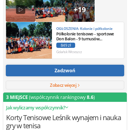
+19
OGŁOSZENIA: Kolonie i półkolonie
Półkolonie tenisowo - sportowe
Don Balon - 9 turnusów...
849 zł
Gdańsk Wrzeszcz
Zadzwoń
Zobacz więcej
3 MIEJSCE
(współczynnik rankingowy
8.6
)
Jak wyliczamy współczynnik?
Korty Tenisowe Leśnik
wynajem i nauka
gry w tenisa