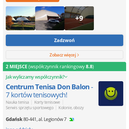
+9
Zadzwoń
Zobacz więcej
2 MIEJSCE
(współczynnik rankingowy
8.8
)
Jak wyliczamy współczynnik?
Centrum Tenisa Don Balon
-
7 kortów tenisowych!
|
|
Nauka tenisa
Korty tenisowe
|
Serwis sprzętu sportowego
Kolonie, obozy
Gdańsk
80-441
,
al. Legionów 7