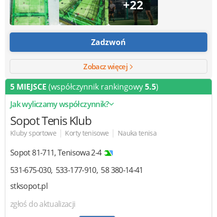
+22
Zadzwoń
Zobacz więcej
5 MIEJSCE
(współczynnik rankingowy
5.5
)
Jak wyliczamy współczynnik?
Sopot Tenis Klub
|
|
Kluby sportowe
Korty tenisowe
Nauka tenisa
Sopot
81-711
,
Tenisowa 2-4
531-675-030
533-177-910
58 380-14-41
stksopot.pl
zgłoś do aktualizacji