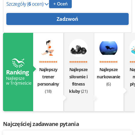
Szczegóły
(
6
ocen)
+ Oceń
Zadzwoń
Najlepszy
Najlepsze
Najlepsze
Na
Ranking
trener
siłownie i
nurkowanie
n
Najlepsze
w Trójmieście
personalny
fitness
(6)
pł
(18)
kluby
(21)
Najczęściej zadawane pytania