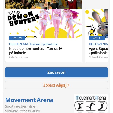
749 zł
749 zł
OGŁOSZENIA: Kolonie i półkolonie
OGŁOSZENIA: Kol
K-pop demon hunters - Turnus IV -
Agent Squad: Zw
półkolonie
- półkolonie
Gdańsk Osowa
Gdańsk Osowa
Zadzwoń
Zobacz więcej
Movement Arena
|
Sporty ekstremalne
|
Siłownie i fitness kluby