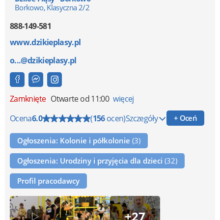
Borkowo, Klasyczna 2/2
888-149-581
www.dzikieplasy.pl
o...@dzikieplasy.pl
Zamknięte
Otwarte od 11:00
więcej
Ocena
6.0
(
156
ocen)
Szczegóły
+ Oceń
Ogłoszenia: Kolonie i półkolonie
(3)
Ogłoszenia: Urodziny i przyjęcia dla dzieci
(32)
Profil pracodawcy
+27