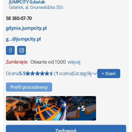
JUMPCITY Gdańsk
Gdańsk, al. Grunwaldzka 355
58 380-07-70
gdynia.jumpcity.pl
g...@jumpcity.pl
Zamknięte
Otwarte od 10:00
więcej
Ocena
5.5
(
1
ocena)
Szczegóły
+ Oceń
Profil pracodawcy
+5
Zadzwoń