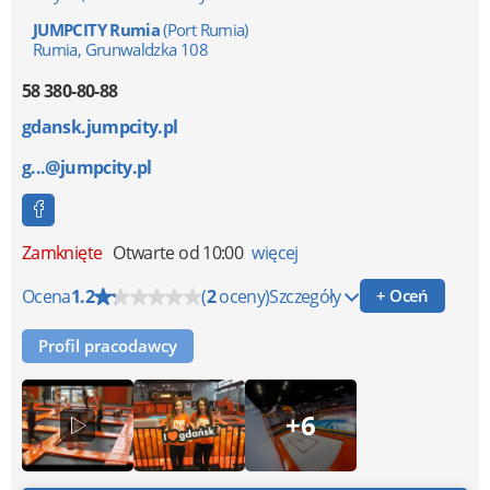
JUMPCITY Rumia
(Port Rumia)
Rumia, Grunwaldzka 108
58 380-80-88
gdansk.jumpcity.pl
g...@jumpcity.pl
Zamknięte
Otwarte od 10:00
więcej
Ocena
1.2
(
2
oceny)
Szczegóły
+ Oceń
Profil pracodawcy
+6