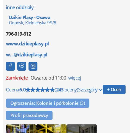
inne oddziały
Dzikie Pląsy - Osowa
Gdańsk, Kielnieńska 99/8
796-019-612
www.dzikieplasy.pl
w...@dzikieplasy.pl
Zamknięte
Otwarte od 11:00
więcej
Ocena
6.0
(
243
oceny)
Szczegóły
+ Oceń
Ogłoszenia: Kolonie i półkolonie
(3)
Profil pracodawcy