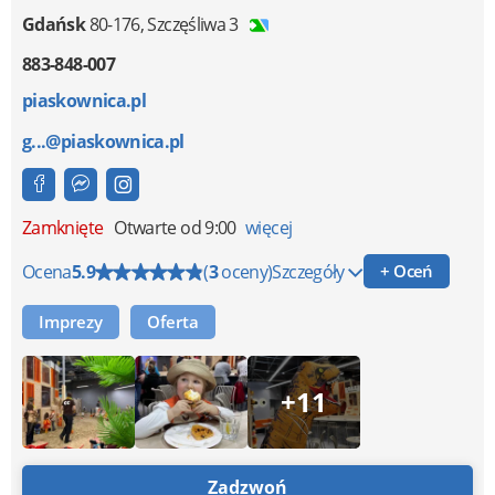
Gdańsk
80-176
,
Szczęśliwa 3
883-848-007
piaskownica.pl
g...@piaskownica.pl
Zamknięte
Otwarte od 9:00
więcej
Ocena
5.9
(
3
oceny)
Szczegóły
+ Oceń
Imprezy
Oferta
+11
Zadzwoń