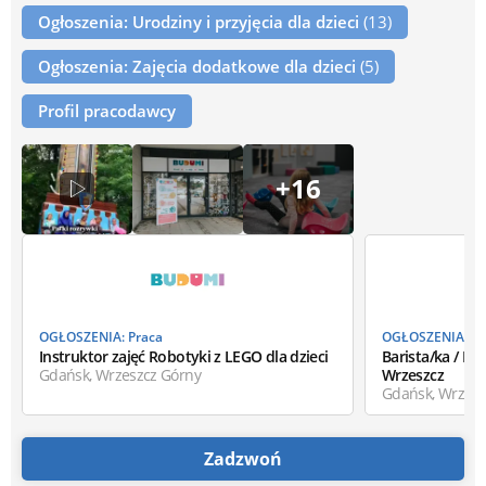
Ogłoszenia: Urodziny i przyjęcia dla dzieci
(13)
Ogłoszenia: Zajęcia dodatkowe dla dzieci
(5)
Profil pracodawcy
+16
OGŁOSZENIA: Praca
OGŁOSZENIA: Pr
Instruktor zajęć Robotyki z LEGO dla dzieci
Barista/ka / Praco
Gdańsk, Wrzeszcz Górny
Wrzeszcz
Gdańsk, Wrzesz
Zadzwoń