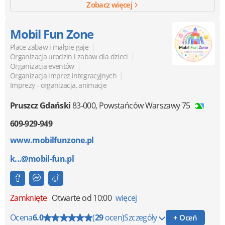
Zobacz więcej
Mobil Fun Zone
|
Place zabaw i małpie gaje
|
Organizacja urodzin i zabaw dla dzieci
|
Organizacja eventów
|
Organizacja imprez integracyjnych
Imprezy - organizacja, animacje
Pruszcz Gdański
83-000
,
Powstańców Warszawy 75
609-929-949
www.mobilfunzone.pl
k...@mobil-fun.pl
Zamknięte
Otwarte od 10:00
więcej
Ocena
6.0
(
29
ocen)
Szczegóły
+ Oceń