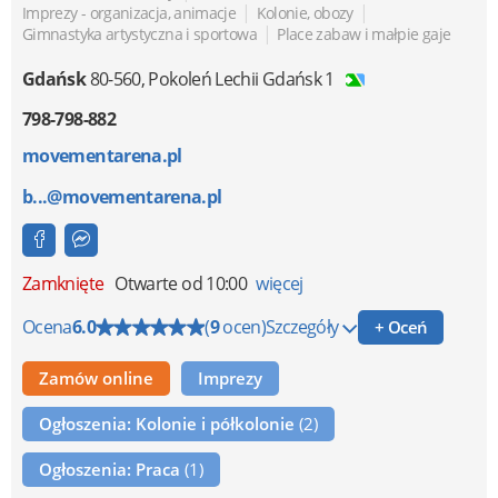
|
|
Imprezy - organizacja, animacje
Kolonie, obozy
|
Gimnastyka artystyczna i sportowa
Place zabaw i małpie gaje
Gdańsk
80-560
,
Pokoleń Lechii Gdańsk 1
798-798-882
movementarena.pl
b...@movementarena.pl
Zamknięte
Otwarte od 10:00
więcej
Ocena
6.0
(
9
ocen)
Szczegóły
+ Oceń
Zamów online
Imprezy
Ogłoszenia: Kolonie i półkolonie
(2)
Ogłoszenia: Praca
(1)