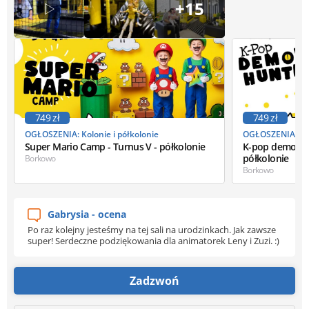
+15
749 zł
749 zł
OGŁOSZENIA: Kolonie i półkolonie
OGŁOSZENIA: Kol
Super Mario Camp - Turnus V - półkolonie
K-pop demon hu
półkolonie
Borkowo
Borkowo
Gabrysia - ocena
Po raz kolejny jesteśmy na tej sali na urodzinkach. Jak zawsze
super! Serdeczne podziękowania dla animatorek Leny i Zuzi. :)
Zadzwoń