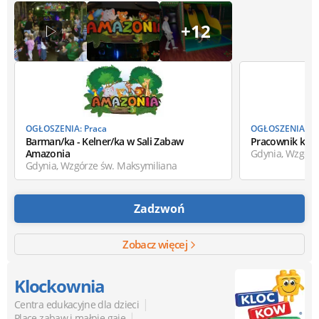
+12
OGŁOSZENIA: Praca
OGŁOSZENIA: Pr
Barman/ka - Kelner/ka w Sali Zabaw
Pracownik kuc
Amazonia
Gdynia, Wzgórz
Gdynia, Wzgórze św. Maksymiliana
Zadzwoń
Zobacz więcej
Klockownia
|
Centra edukacyjne dla dzieci
|
Place zabaw i małpie gaje