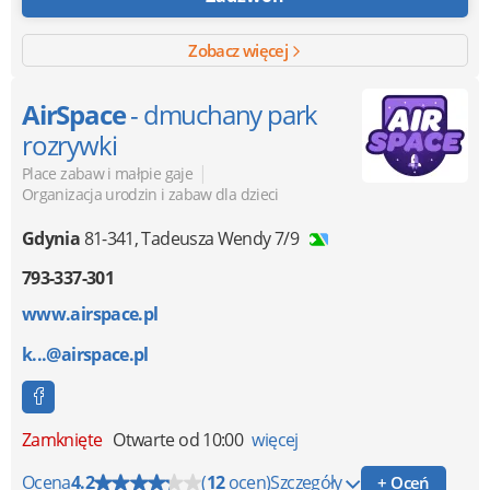
Zobacz więcej
AirSpace
- dmuchany park
rozrywki
|
Place zabaw i małpie gaje
Organizacja urodzin i zabaw dla dzieci
Gdynia
81-341
,
Tadeusza Wendy 7/9
793-337-301
www.airspace.pl
k...@airspace.pl
Zamknięte
Otwarte od 10:00
więcej
Ocena
4.2
(
12
ocen)
Szczegóły
+ Oceń