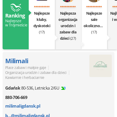
Najlepsze
Najlepsza
Najlepsze
Najl
Ranking
kluby,
organizacja
sale
i w
Najlepsze
w Trójmieście
dyskoteki
urodzin i
okolicznościowe
(17)
zabaw dla
(17)
dzieci
(27)
Milimali
|
Place zabaw i małpie gaje
|
Organizacja urodzin i zabaw dla dzieci
Kawiarnie i herbaciarnie
Gdańsk
80-536
,
Letnicka 2/6U
880-706-669
milimaligdansk.pl
b...@milimaligdansk.pl