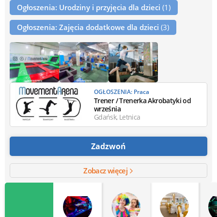
Ogłoszenia: Urodziny i przyjęcia dla dzieci
(1)
Ogłoszenia: Zajęcia dodatkowe dla dzieci
(3)
OGŁOSZENIA: Praca
Trener / Trenerka Akrobatyki od
września
Gdańsk, Letnica
Zadzwoń
Zobacz więcej