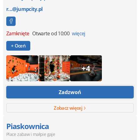
r...@jumpcity.pl
Zamknięte
Otwarte od 10:00
więcej
+ Oceń
+4
Zadzwoń
Zobacz więcej
Piaskownica
Place zabaw i małpie gaje