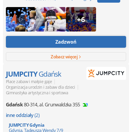
+6
Zadzwoń
Zobacz więcej
JUMPCITY
Gdańsk
|
Place zabaw i małpie gaje
|
Organizacja urodzin i zabaw dla dzieci
Gimnastyka artystyczna i sportowa
Gdańsk
80-314
,
al. Grunwaldzka 355
inne oddziały
(2)
JUMPCITY Gdynia
Gdynia, Tadeusza Wendy 7/9