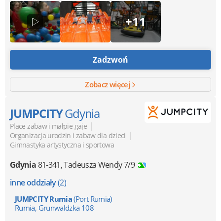
+11
Zadzwoń
Zobacz więcej
JUMPCITY
Gdynia
|
Place zabaw i małpie gaje
|
Organizacja urodzin i zabaw dla dzieci
Gimnastyka artystyczna i sportowa
Gdynia
81-341
,
Tadeusza Wendy 7/9
inne oddziały
(2)
JUMPCITY Rumia
(Port Rumia)
Rumia, Grunwaldzka 108