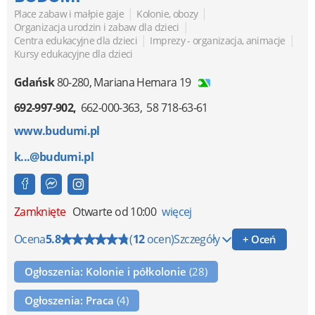
|
|
Place zabaw i małpie gaje
Kolonie, obozy
|
Organizacja urodzin i zabaw dla dzieci
|
|
Centra edukacyjne dla dzieci
Imprezy - organizacja, animacje
Kursy edukacyjne dla dzieci
Gdańsk
80-280
,
Mariana Hemara 19
692-997-902
662-000-363
58 718-63-61
www.budumi.pl
k...@budumi.pl
Zamknięte
Otwarte od 10:00
więcej
Ocena
5.8
(
12
ocen)
Szczegóły
+ Oceń
Ogłoszenia: Kolonie i półkolonie
(28)
Ogłoszenia: Praca
(4)