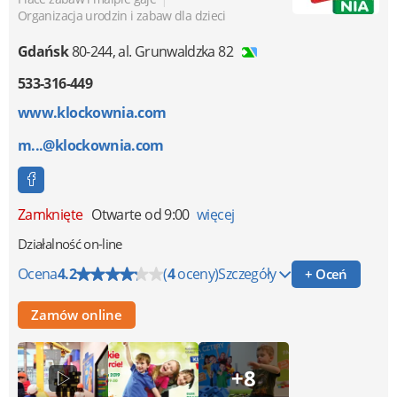
Organizacja urodzin i zabaw dla dzieci
Gdańsk
80-244
,
al. Grunwaldzka 82
533-316-449
www.klockownia.com
m...@klockownia.com
Zamknięte
Otwarte od 9:00
więcej
Działalność on-line
Ocena
4.2
(
4
oceny)
Szczegóły
+ Oceń
Zamów online
+8