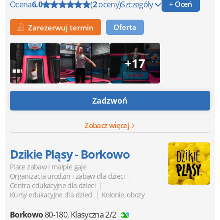
Ocena
6.0
(
2
oceny)
Szczegóły
+ Oceń
Oferta
Zarezerwuj termin
+17
Zadzwoń
Zobacz więcej
Dzikie Pląsy - Borkowo
|
Place zabaw i małpie gaje
|
Organizacja urodzin i zabaw dla dzieci
|
Centra edukacyjne dla dzieci
|
Kursy edukacyjne dla dzieci
Kolonie, obozy
Borkowo
80-180
,
Klasyczna 2/2