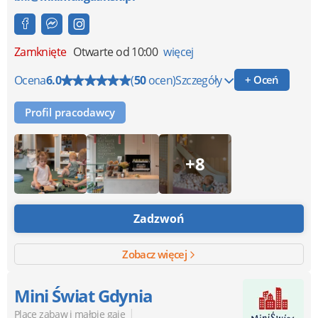
Zamknięte
Otwarte od 10:00
więcej
Ocena
6.0
(
50
ocen)
Szczegóły
+ Oceń
Profil pracodawcy
+8
Zadzwoń
Zobacz więcej
Mini Świat Gdynia
|
Place zabaw i małpie gaje