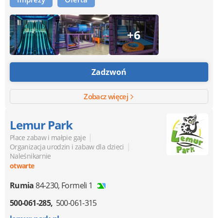
+6
Zadzwoń
Zobacz więcej
Lemur Park
|
Place zabaw i małpie gaje
|
Organizacja urodzin i zabaw dla dzieci
Naleśnikarnie
otwarte
Rumia
84-230
,
Formeli 1
500-061-285
500-061-315