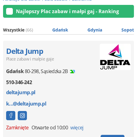
Najlepszy Plac zabaw i małpi gaj - Ranking
Wszystkie
(66)
Gdańsk
Gdynia
Sopot
Delta Jump
Place zabaw i małpie gaje
Gdańsk
80-298
,
Sąsiedzka 2B
510-346-242
deltajump.pl
k...@deltajump.pl
Zamknięte
Otwarte od 10:00
więcej