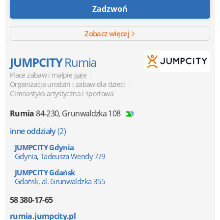
Zadzwoń
Zobacz więcej
JUMPCITY
Rumia
|
Place zabaw i małpie gaje
|
Organizacja urodzin i zabaw dla dzieci
Gimnastyka artystyczna i sportowa
Rumia
84-230
,
Grunwaldzka 108
inne oddziały
(2)
JUMPCITY Gdynia
Gdynia, Tadeusza Wendy 7/9
JUMPCITY Gdańsk
Gdańsk, al. Grunwaldzka 355
58 380-17-65
rumia.jumpcity.pl