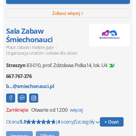
Zobacz więcej
Sala Zabaw
Śmiechonauci
|
Place zabaw i małpie gaje
Organizacja urodzin i zabaw dla dzieci
Straszyn
83-010
,
prof. Zdzisława Pidka14, lok. U4
667-767-376
b...@smiechonauci.pl
Zamknięte
Otwarte od 12:00
więcej
Ocena
5.8
(
4
oceny)
Szczegóły
+ Oceń
Imprezy
Oferta