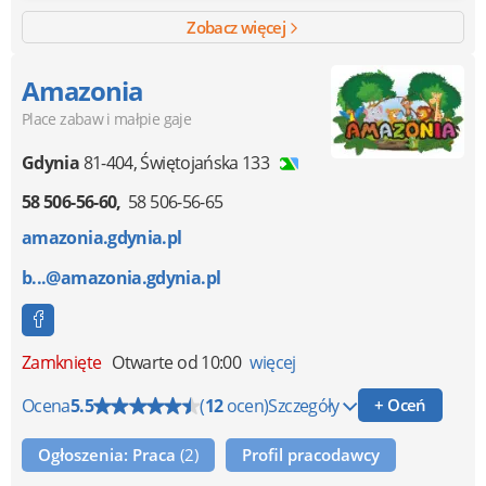
Zobacz więcej
Amazonia
Place zabaw i małpie gaje
Gdynia
81-404
,
Świętojańska 133
58 506-56-60
58 506-56-65
amazonia.gdynia.pl
b...@amazonia.gdynia.pl
Zamknięte
Otwarte od 10:00
więcej
Ocena
5.5
(
12
ocen)
Szczegóły
+ Oceń
Ogłoszenia: Praca
(2)
Profil pracodawcy