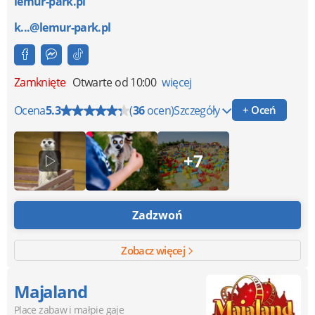
lemur-park.pl
k...@lemur-park.pl
Zamknięte
Otwarte od 10:00
więcej
Ocena
5.3
(
36
ocen)
Szczegóły
+ Oceń
+7
Zadzwoń
Zobacz więcej
Majaland
Place zabaw i małpie gaje