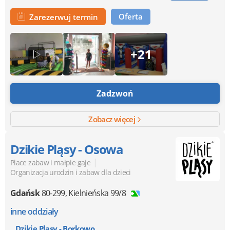
Oferta
Zarezerwuj termin
+21
Zadzwoń
Zobacz więcej
Dzikie Pląsy - Osowa
|
Place zabaw i małpie gaje
Organizacja urodzin i zabaw dla dzieci
Gdańsk
80-299
,
Kielnieńska 99/8
inne oddziały
Dzikie Pląsy - Borkowo