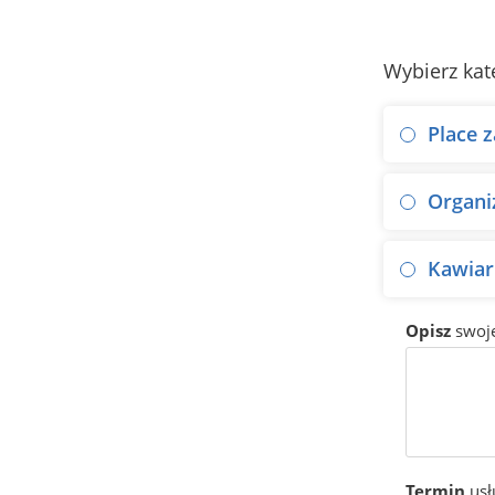
Wybierz kat
Place 
Organiz
Kawiarn
Opisz
swoj
Termin
usł