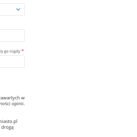
*
zy go nigdy
zawartych w
ości opinii.
iasto.pl
e drogą