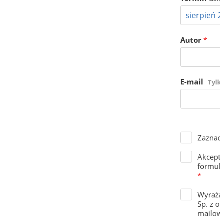
Autor
*
E-mail
Tyl
Zaznac
Akcep
formul
*
Wyraża
Sp. z 
mailow