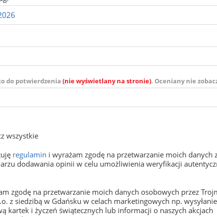
ko do potwierdzenia
(nie wyświetlany na stronie)
. Oceniany nie zobac
z wszystkie
tuję
regulamin
i wyrażam zgodę na przetwarzanie moich danych 
arzu dodawania opinii w celu umożliwienia weryfikacji autentyczn
m zgodę na przetwarzanie moich danych osobowych przez Trojm
o.o. z siedzibą w Gdańsku w celach marketingowych np. wysyłani
ą kartek i życzeń świątecznych lub informacji o naszych akcjach