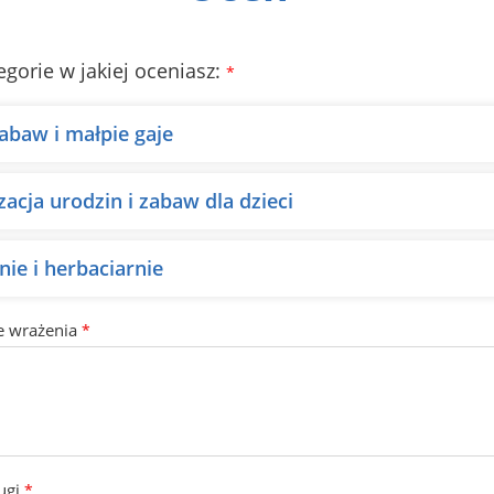
egorie w jakiej oceniasz:
*
zabaw i małpie gaje
acja urodzin i zabaw dla dzieci
ie i herbaciarnie
e wrażenia
*
ugi
*