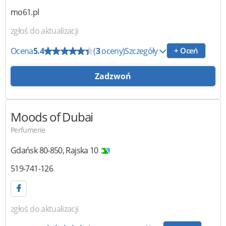
mo61.pl
zgłoś do aktualizacji
Ocena
5.4
(
3
oceny)
Szczegóły
+ Oceń
Zadzwoń
Moods of Dubai
Perfumerie
Gdańsk
80-850
,
Rajska 10
519-741-126
zgłoś do aktualizacji