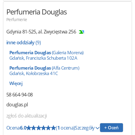
Perfumeria Douglas
Perfumerie
Gdynia
81-525
,
al. Zwycięstwa 256
inne oddziały
(9)
Perfumeria Douglas
(Galeria Morena)
Gdańsk, Franciszka Schuberta 102A
Perfumeria Douglas
(Alfa Centrum)
Gdańsk, Kołobrzeska 41C
Więcej
58 664-94-08
douglas.pl
zgłoś do aktualizacji
Ocena
6.0
(
1
ocena)
Szczegóły
+ Oceń