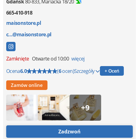
Gdańsk
80-833
,
Mariacka 18/20
665-410-918
maisonstore.pl
c...@maisonstore.pl
Zamknięte
Otwarte od 10:00
więcej
Ocena
6.0
(
6
ocen)
Szczegóły
+ Oceń
Zamów online
+9
Zadzwoń