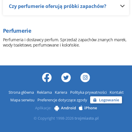
Czy perfumerie oferują próbki zapachów?
Perfumerie
Perfumeria i dostawcy perfum. Sprzedaż zapachów znanych marek,
wody toaletowe, perfumowane i kolońskie.
Strona główna
Reklama
Kariera
Polityka prywatności
Kontakt
Mapa serwisu
Preferencje dotyczące zgody
Logowanie
Aplikacje:
Android
iPhone
© Copyright 1998-2026
trojmiasto.pl