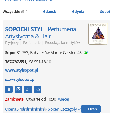
Wszystkie
(51)
Gdańsk
Gdynia
Sopot
SOPOCKI STYL
- Perfumeria
Artystyczna & Hair
|
|
Fryzjerzy
Perfumerie
Produkcja kosmetyków
Sopot
81-753
,
Bohaterów Monte Cassino 46
787-787-551
58 551-18-10
www.stylsopot.pl
s...@stylsopot.pl
Zamknięte
Otwarte od 10:00
więcej
Ocena
5.4
(
6
ocen)
Szczegóły
+ Oceń