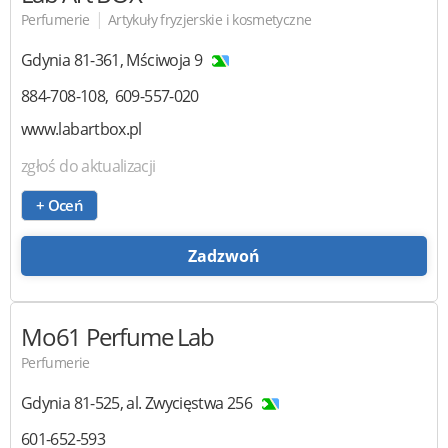
|
Perfumerie
Artykuły fryzjerskie i kosmetyczne
Gdynia
81-361
,
Mściwoja 9
884-708-108
609-557-020
www.labartbox.pl
zgłoś do aktualizacji
+ Oceń
Zadzwoń
Mo61 Perfume Lab
Perfumerie
Gdynia
81-525
,
al. Zwycięstwa 256
601-652-593