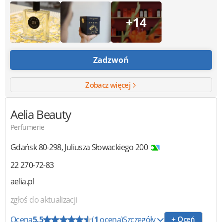
+14
Zadzwoń
Zobacz więcej
Aelia Beauty
Perfumerie
Gdańsk
80-298
,
Juliusza Słowackiego 200
22 270-72-83
aelia.pl
zgłoś do aktualizacji
Ocena
5.5
(
1
ocena)
Szczegóły
+ Oceń