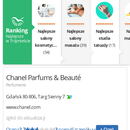
Ranking
Najlepsze
Najlepsze
Najlepsze
Na
Najlepsze
salony
salony
studia
ma
w Trójmieście
kosmetyczne
masażu
(39)
tatuaży
(17)
(34)
Chanel
Parfums & Beauté
Perfumerie
Gdańsk
80-806
,
Targ Sienny 7
www.chanel.com
zgłoś do aktualizacji
Ocena
2.7
(
3
oceny)
Szczegóły
+ Oceń