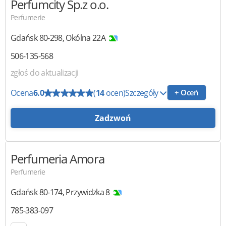
Perfumcity Sp.z o.o.
Perfumerie
Gdańsk
80-298
,
Okólna 22A
506-135-568
zgłoś do aktualizacji
Ocena
6.0
(
14
ocen)
Szczegóły
+ Oceń
Zadzwoń
Perfumeria
Amora
Perfumerie
Gdańsk
80-174
,
Przywidzka 8
785-383-097