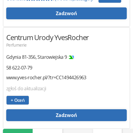
Zadzwoń
Centrum Urody YvesRocher
Perfumerie
Gdynia
81-356
,
Starowiejska 9
58 622-07-79
www.yves-rocher.pl/?tr=CC1494426963
zgłoś do aktualizacji
+ Oceń
Zadzwoń