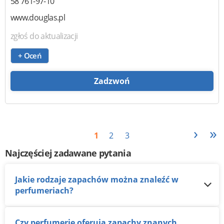
58 761-97-10
www.douglas.pl
zgłoś do aktualizacji
+ Oceń
Zadzwoń
›
»
1
2
3
Najczęściej zadawane pytania
Jakie rodzaje zapachów można znaleźć w
perfumeriach?
Czy perfumerie oferują zapachy znanych