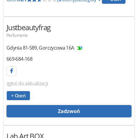
Justbeautyfrag
Perfumerie
Gdynia
81-589
,
Gorczycowa 16A
669-684-168
zgłoś do aktualizacji
+ Oceń
Zadzwoń
Lab Art BOX