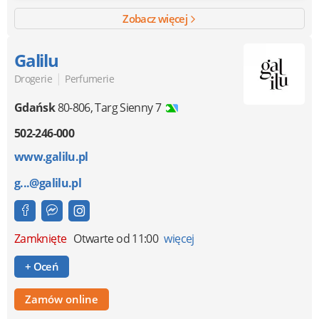
Zobacz więcej
Galilu
|
Drogerie
Perfumerie
Gdańsk
80-806
,
Targ Sienny 7
502-246-000
www.galilu.pl
g...@galilu.pl
Zamknięte
Otwarte od 11:00
więcej
+ Oceń
Zamów online