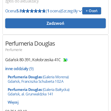
zgłoś do aktualizacji
Ocena
5.8
(
1
ocena)
Szczegóły
+ Oceń
Zadzwoń
Perfumeria Douglas
Perfumerie
Gdańsk
80-391
,
Kołobrzeska 41C
inne oddziały
(9)
Perfumeria Douglas
(Galeria Morena)
Gdańsk, Franciszka Schuberta 102A
Perfumeria Douglas
(Galeria Bałtycka)
Gdańsk, al. Grunwaldzka 141
Więcej