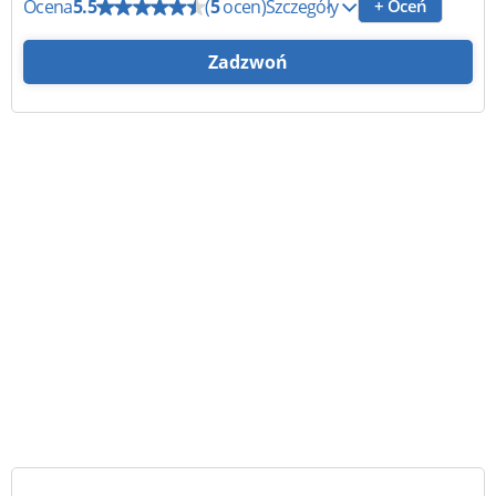
Ocena
5.5
(
5
ocen)
Szczegóły
+ Oceń
Zadzwoń