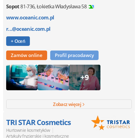
Sopot
81-736
,
Łokietka Władysława 58
www.oceanic.com.pl
r...@oceanic.com.pl
+ Oceń
Zamów online
Profil pracodawcy
+9
Zobacz więcej
TRI STAR Cosmetics
|
Hurtownie kosmetyków
Artykuły fryzjerskie i kosmetyczne