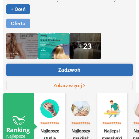
+ Oceń
Oferta
+23
Zadzwoń
Zobacz więcej
Ranking
Najlepsze
Najlepszy
Najlepsi
Na
Najlepsze
studia
makijaż
masażyści
pa