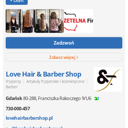
+ Oceń
Zadzwoń
Zobacz więcej
Love Hair & Barber Shop
|
|
Fryzjerzy
Artykuły fryzjerskie i kosmetyczne
Barber
Gdańsk
80-288
,
Franciszka Rakoczego 9/U6
730-000-457
lovehairbarbershop.pl