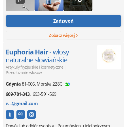
Zadzwoń
Zobacz więcej
Euphoria Hair
- włosy
naturalne słowiańskie
|
Artykuły fryzjerskie i kosmetyczne
Przedłużanie włosów
Gdynia
81-006
,
Morska 228C
669-781-343
693-591-569
e...@gmail.com
Dowóz lub odbiór osobisty
Po umówieniu telefonicznym