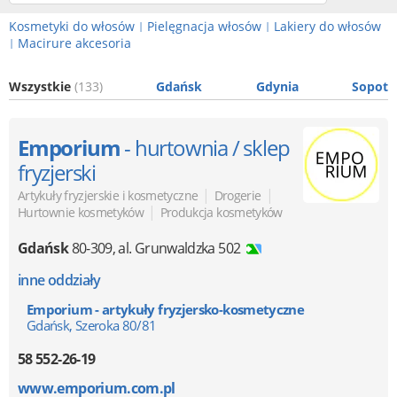
Kosmetyki do włosów
Pielęgnacja włosów
Lakiery do włosów
|
|
Macirure akcesoria
|
Wszystkie
(133)
Gdańsk
Gdynia
Sopot
Emporium
- hurtownia / sklep
fryzjerski
|
|
Artykuły fryzjerskie i kosmetyczne
Drogerie
|
Hurtownie kosmetyków
Produkcja kosmetyków
Gdańsk
80-309
,
al. Grunwaldzka 502
inne oddziały
Emporium - artykuły fryzjersko-kosmetyczne
Gdańsk, Szeroka 80/81
58 552-26-19
www.emporium.com.pl