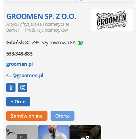
GROOMEN SP. Z O.O.
|
Artykuły fryzjerskie i kosmetyczne
|
Barber
Produkcja kosmetyków
Gdańsk
80-298
,
Szybowcowa 8A
533-348-883
groomen.pl
s...@groomen.pl
+ Oceń
Zamów online
Oferta
+8