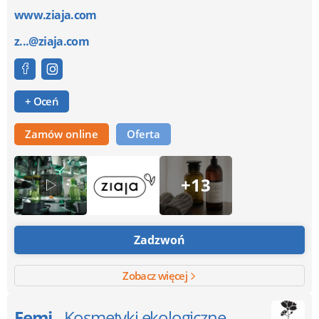
www.ziaja.com
z...@ziaja.com
+ Oceń
Zamów online
Oferta
+13
Zadzwoń
Zobacz więcej
Femi
- Kosmetyki ekologiczne