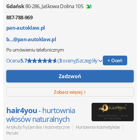
Gdańsk
80-286
,
Jaśkowa Dolina 105
887-788-969
pan-autoklaw.pl
b...@pan-autoklaw.pl
Po umówieniu telefonicznym
Ocena
5.7
(
3
oceny)
Szczegóły
+ Oceń
Zadzwoń
Zobacz więcej
hair4you
- hurtownia
włosów naturalnych
|
|
Artykuły fryzjerskie i kosmetyczne
Hurtownie kosmetyków
Peruki