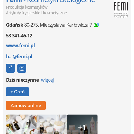
|
Produkcja kosmetyków
Artykuły fryzjerskie i kosmetyczne
Gdańsk
80-275
,
Mieczysława Karłowicza 7
58 341-46-12
www.femi.pl
b...@femi.pl
Dziś nieczynne
więcej
+ Oceń
Zamów online
+1