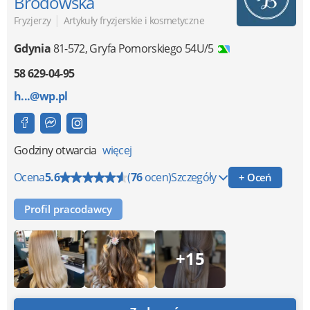
Brodowska
|
Fryzjerzy
Artykuły fryzjerskie i kosmetyczne
Gdynia
81-572
,
Gryfa Pomorskiego 54U/5
58 629-04-95
h...@wp.pl
Godziny otwarcia
więcej
Ocena
5.6
(
76
ocen)
Szczegóły
+ Oceń
Profil pracodawcy
+15