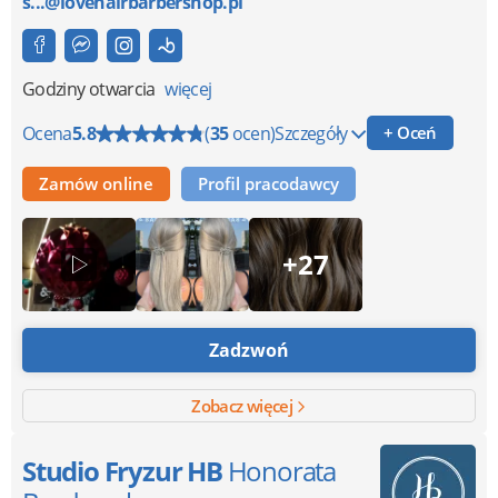
s...@lovehairbarbershop.pl
Godziny otwarcia
więcej
Ocena
5.8
(
35
ocen)
Szczegóły
+ Oceń
Zamów online
Profil pracodawcy
+27
Zadzwoń
Zobacz więcej
Studio Fryzur HB
Honorata