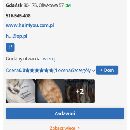
Gdańsk
80-175
,
Oliwkowa 57
516-545-408
www.hair4you.com.pl
h...@op.pl
Godziny otwarcia
więcej
Ocena
6.0
(
1
ocena)
Szczegóły
+ Oceń
+2
Zadzwoń
Zobacz więcej