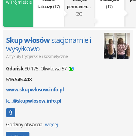
w Trójmieście
tatuaży
(17)
permanentny
(17)
(20)
Skup włosów
stacjonarnie i
wysyłkowo
Artykuły fryzjerskie i kosmetyczne
Gdańsk
80-175
,
Oliwkowa 57
516-545-408
www.skupwlosow.info.pl
k...@skupwlosow.info.pl
Godziny otwarcia
więcej