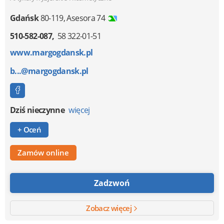
Gdańsk
80-119
,
Asesora 74
510-582-087
58 322-01-51
www.margogdansk.pl
b...@margogdansk.pl
Dziś nieczynne
więcej
+ Oceń
Zamów online
Zadzwoń
Zobacz więcej