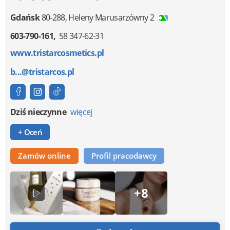
Gdańsk
80-288
,
Heleny Marusarzówny 2
603-790-161
58 347-62-31
www.tristarcosmetics.pl
b...@tristarcos.pl
Dziś nieczynne
więcej
+ Oceń
Zamów online
Profil pracodawcy
+8