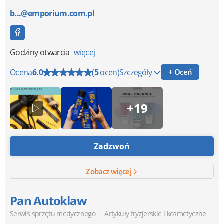
b...@emporium.com.pl
Godziny otwarcia
więcej
Ocena
6.0
(
5
ocen)
Szczegóły
+ Oceń
+19
Zadzwoń
Zobacz więcej
Pan Autoklaw
|
Serwis sprzętu medycznego
Artykuły fryzjerskie i kosmetyczne