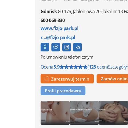
Gdańsk
80-175
,
Jabłoniowa 20
(lokal nr 13 Fi
600-069-830
www.fizjo-park.pl
r...@fizjo-park.pl
Po umówieniu telefonicznym
Ocena
5.9
(
128
ocen)
Szczegóły
Zamów onli
Zarezerwuj termin
Profil pracodawcy