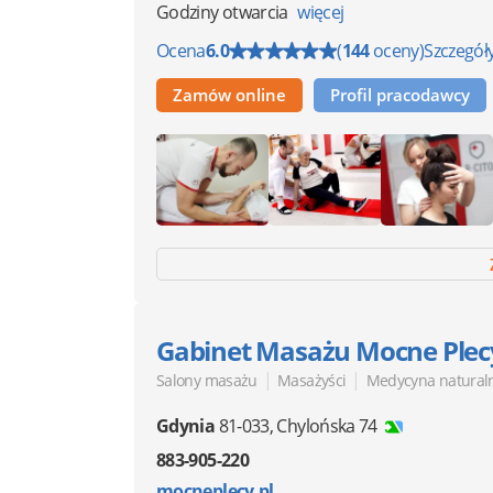
Godziny otwarcia
więcej
Ocena
6.0
(
144
oceny)
Szczegół
Zamów online
Profil pracodawcy
Gabinet Masażu Mocne Plec
|
|
Salony masażu
Masażyści
Medycyna naturaln
Gdynia
81-033
,
Chylońska 74
883-905-220
mocneplecy.pl