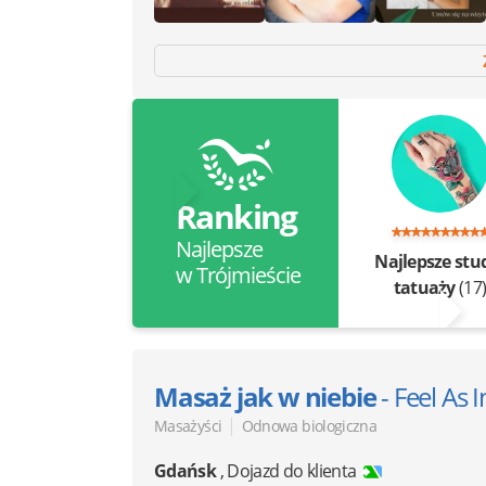
Ranking
Najlepsze
Najlepsze stu
w Trójmieście
tatuaży
(17
Masaż jak w niebie
- Feel As 
|
Masażyści
Odnowa biologiczna
Gdańsk
,
Dojazd do klienta