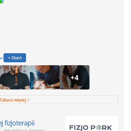
+ Oceń
+4
Zobacz więcej
 fizjoterapii
|
Rehabilitacja dziecięca