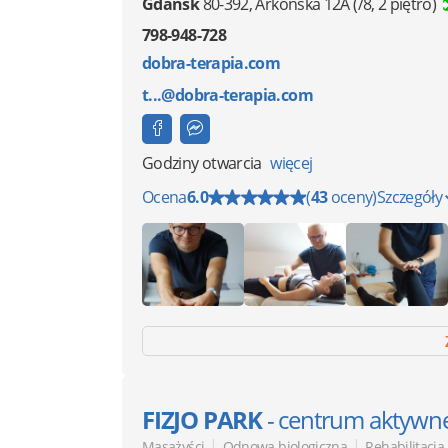
Gdańsk
80-392
,
Arkońska 12A
(/8, 2 piętro)
798-948-728
dobra-terapia.com
t...@dobra-terapia.com
Godziny otwarcia
więcej
Ocena
6.0
(
43
oceny)
Szczegóły
FIZJO PARK
- centrum aktywnej
|
|
Masażyści
Odnowa biologiczna
Rehabilitacja