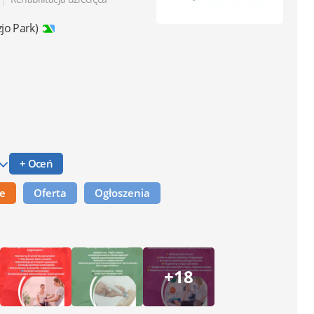
zjo Park)
+ Oceń
ne
Oferta
Ogłoszenia
+18