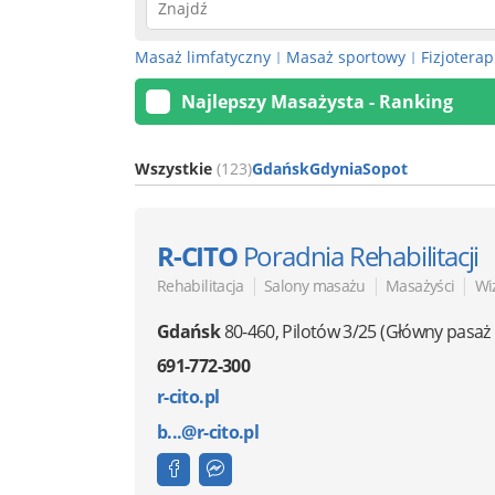
Masaż limfatyczny
Masaż sportowy
Fizjoterap
|
|
Najlepszy Masażysta - Ranking
Wszystkie
(123)
Gdańsk
Gdynia
Sopot
R-CITO
Poradnia Rehabilitacji
|
|
|
Rehabilitacja
Salony masażu
Masażyści
Wi
Gdańsk
80-460
,
Pilotów 3/25
(Główny pasaż 
691-772-300
r-cito.pl
b...@r-cito.pl