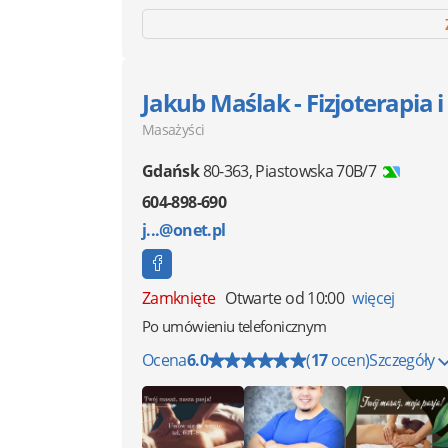
Jakub Maślak - Fizjoterapia 
Masażyści
Gdańsk
80-363
,
Piastowska 70B/7
604-898-690
j...@onet.pl
Zamknięte
Otwarte od 10:00
więcej
Po umówieniu telefonicznym
Ocena
6.0
(
17
ocen)
Szczegóły