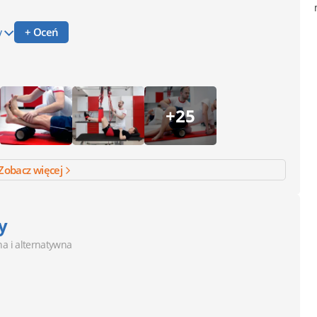
y
+ Oceń
+25
Zobacz więcej
y
a i alternatywna