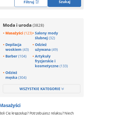
Szukaj
Filtruj
Moda i uroda
(3828)
Masażyści
(123)
Salony mody
ślubnej
(32)
Depilacja
Odzież
woskiem
(43)
używana
(49)
Barber
(104)
Artykuły
fryzjerskie i
kosmetyczne
(133)
Odzież
męska
(304)
WSZYSTKIE KATEGORIE
Masażyści
Boli Cię kręgosłup? Potrzebujesz relaksu? Niech