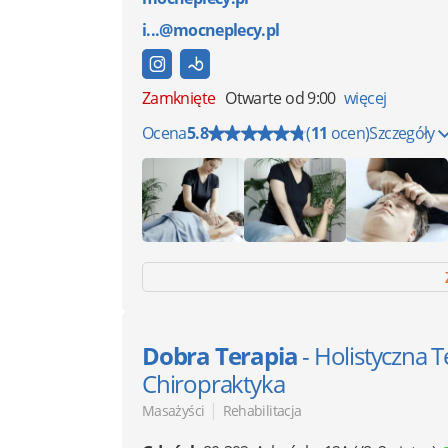
i...@mocneplecy.pl
Zamknięte
Otwarte od 9:00
więcej
Ocena
5.8
(
11
ocen)
Szczegóły
Dobra Terapia
- Holistyczna 
Chiropraktyka
|
Masażyści
Rehabilitacja