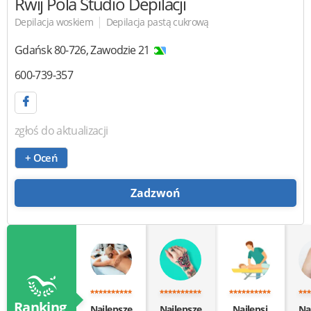
Rwij Pola
Studio Depilacji
|
Depilacja woskiem
Depilacja pastą cukrową
Gdańsk
80-726
,
Zawodzie 21
600-739-357
zgłoś do aktualizacji
+ Oceń
Zadzwoń
Ranking
Najlepsze
Najlepsze
Najlepsi
Na