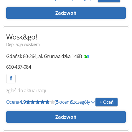
Zadzwoń
Wosk&go!
Depilacja woskiem
Gdańsk
80-264
,
al. Grunwaldzka 146B
660-437-084
zgłoś do aktualizacji
Ocena
4.9
(
5
ocen)
Szczegóły
+ Oceń
Zadzwoń