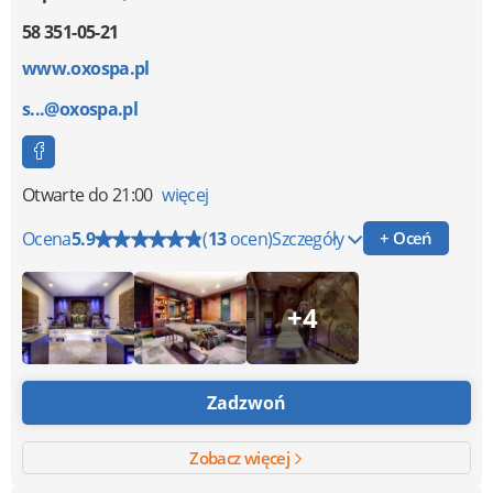
58 351-05-21
www.oxospa.pl
s...@oxospa.pl
Otwarte
do 21:00
więcej
Ocena
5.9
(
13
ocen)
Szczegóły
+ Oceń
+4
Zadzwoń
Zobacz więcej