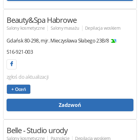
Beauty&Spa Habrowe
|
|
Salony kosmetyczne
Salony masażu
Depilacja woskiem
Gdańsk
80-298
,
mjr. Mieczysława Słabego 23B/8
516-921-003
zgłoś do aktualizacji
+ Oceń
Zadzwoń
Belle
- Studio urody
|
|
Salony kosmetyczne
Paznokcie
Depilacja woskiem