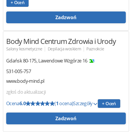
+ Oceń
Zadzwoń
Body Mind
Centrum Zdrowia i Urody
|
|
Salony kosmetyczne
Depilacja woskiem
Paznokcie
Gdańsk
80-175
,
Lawendowe Wzgórze 16
531-005-757
www.body-mind.pl
zgłoś do aktualizacji
Ocena
6.0
(
1
ocena)
Szczegóły
+ Oceń
Zadzwoń