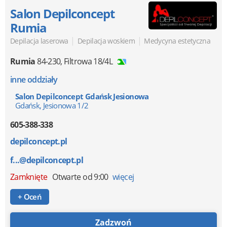
Salon Depilconcept
Rumia
|
|
Depilacja laserowa
Depilacja woskiem
Medycyna estetyczna
Rumia
84-230
,
Filtrowa 18/4L
inne oddziały
Salon Depilconcept Gdańsk Jesionowa
Gdańsk, Jesionowa 1/2
605-388-338
depilconcept.pl
f...@depilconcept.pl
Zamknięte
Otwarte od 9:00
więcej
+ Oceń
Zadzwoń