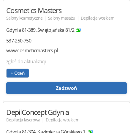
Cosmetics Masters
|
|
Salony kosmetyczne
Salony masażu
Depilacja woskiem
Gdynia
81-389
,
Świętojańska 81/2
537-250-750
www.cosmeticmasters.pl
zgłoś do aktualizacji
+ Oceń
Zadzwoń
DepilConcept Gdynia
|
Depilacja laserowa
Depilacja woskiem
Gdynia
81-304
,
Kazimierza Górskiego 1