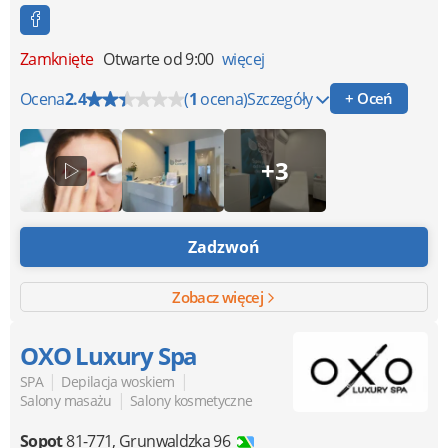
Zamknięte
Otwarte od 9:00
więcej
Ocena
2.4
(
1
ocena)
Szczegóły
+ Oceń
+3
Zadzwoń
Zobacz więcej
OXO Luxury Spa
|
|
SPA
Depilacja woskiem
|
Salony masażu
Salony kosmetyczne
Sopot
81-771
,
Grunwaldzka 96