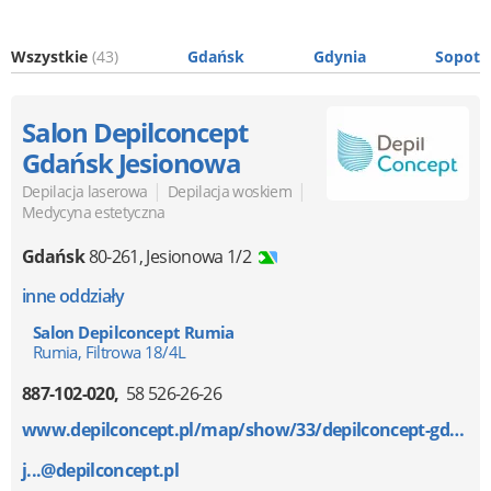
Wszystkie
(43)
Gdańsk
Gdynia
Sopot
Salon Depilconcept
Gdańsk Jesionowa
|
|
Depilacja laserowa
Depilacja woskiem
Medycyna estetyczna
Gdańsk
80-261
,
Jesionowa 1/2
inne oddziały
Salon Depilconcept Rumia
Rumia, Filtrowa 18/4L
887-102-020
58 526-26-26
www.depilconcept.pl/map/show/33/depilconcept-gdansk-...
j...@depilconcept.pl