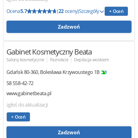
Ocena
5.7
(
22
oceny)
Szczegóły
+ Oceń
Zadzwoń
Gabinet Kosmetyczny Beata
|
|
Salony kosmetyczne
Paznokcie
Depilacja woskiem
Gdańsk
80-360
,
Bolesława Krzywoustego 1B
58 558-42-72
www.gabinetbeata.pl
zgłoś do aktualizacji
+ Oceń
Zadzwoń