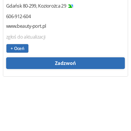
Gdańsk
80-299
,
Koziorożca 29
606-912-604
www.beauty-port.pl
zgłoś do aktualizacji
+ Oceń
Zadzwoń