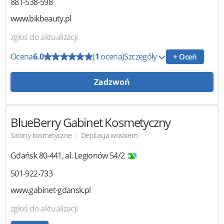
881-538-598
www.bikbeauty.pl
zgłoś do aktualizacji
Ocena
6.0
(
1
ocena)
Szczegóły
+ Oceń
Zadzwoń
BlueBerry
Gabinet Kosmetyczny
|
Salony kosmetyczne
Depilacja woskiem
Gdańsk
80-441
,
al. Legionów 54/2
501-922-733
www.gabinet-gdansk.pl
zgłoś do aktualizacji