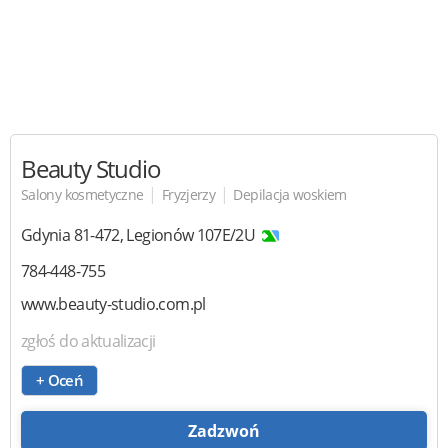
Beauty Studio
|
|
Salony kosmetyczne
Fryzjerzy
Depilacja woskiem
Gdynia
81-472
,
Legionów 107E/2U
784-448-755
www.beauty-studio.com.pl
zgłoś do aktualizacji
+ Oceń
Zadzwoń