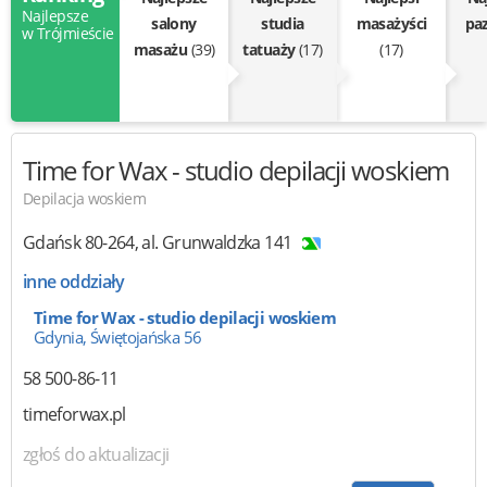
Najlepsze
salony
studia
masażyści
pa
w Trójmieście
masażu
(39)
tatuaży
(17)
(17)
Time for Wax
- studio depilacji woskiem
Depilacja woskiem
Gdańsk
80-264
,
al. Grunwaldzka 141
inne oddziały
Time for Wax - studio depilacji woskiem
Gdynia, Świętojańska 56
58 500-86-11
timeforwax.pl
zgłoś do aktualizacji