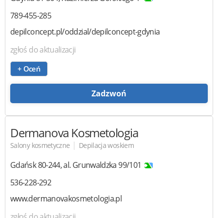
789-455-285
depilconcept.pl/oddzial/depilconcept-gdynia
zgłoś do aktualizacji
+ Oceń
Zadzwoń
Dermanova Kosmetologia
|
Salony kosmetyczne
Depilacja woskiem
Gdańsk
80-244
,
al. Grunwaldzka 99/101
536-228-292
www.dermanovakosmetologia.pl
zgłoś do aktualizacji