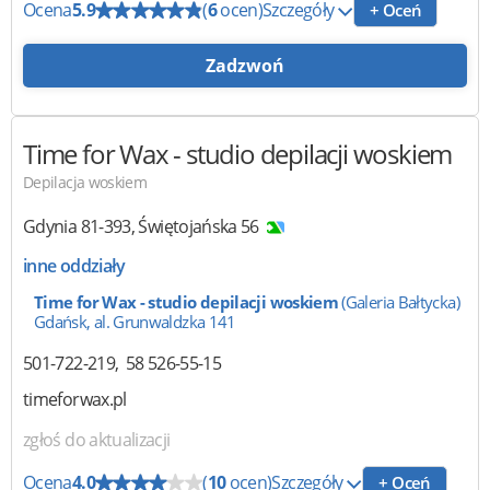
Ocena
5.9
(
6
ocen)
Szczegóły
+ Oceń
Zadzwoń
Time for Wax
- studio depilacji woskiem
Depilacja woskiem
Gdynia
81-393
,
Świętojańska 56
inne oddziały
Time for Wax - studio depilacji woskiem
(Galeria Bałtycka)
Gdańsk, al. Grunwaldzka 141
501-722-219
58 526-55-15
timeforwax.pl
zgłoś do aktualizacji
Ocena
4.0
(
10
ocen)
Szczegóły
+ Oceń