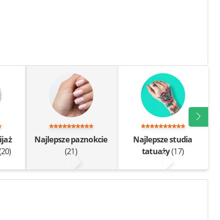
ijaż
Najlepsze paznokcie
Najlepsze studia
(20)
(21)
tatuaży
(17)