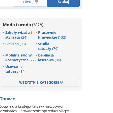
Szukaj
Filtruj
Moda i uroda
(3828)
Szkoły wizażu i
Pracownie
stylizacji
(24)
krawieckie
(132)
Bielizna
(95)
Studia
tatuaży
(79)
Mobilne salony
Depilacja
kosmetyczne
(27)
laserowa
(84)
Usuwanie
tatuaży
(14)
WSZYSTKIE KATEGORIE
Obuwie
Obuwie dla każdego, także w nietypowych
rozmiarach. Sprowadzenie, sprzedaż i sklepy