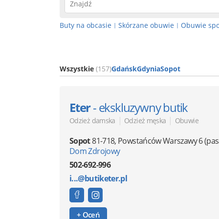
Buty na obcasie
Skórzane obuwie
Obuwie sp
|
|
Wszystkie
(157)
Gdańsk
Gdynia
Sopot
Eter
- ekskluzywny butik
|
|
Odzież damska
Odzież męska
Obuwie
Sopot
81-718
,
Powstańców Warszawy 6
(pa
Dom Zdrojowy
502-692-996
i...@butiketer.pl
+ Oceń