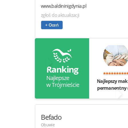
www.baldininigdynia.pl
zgłoś do aktualizacji
+ Oceń
Ranking
Najlepsze
Najlepszy mak
w Trójmieście
permanentny
Befado
Obuwie