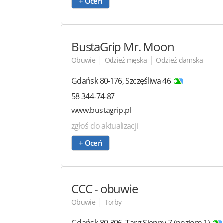
+ Oceń
BustaGrip
Mr. Moon
|
|
Obuwie
Odzież męska
Odzież damska
Gdańsk
80-176
,
Szczęśliwa 46
58 344-74-87
www.bustagrip.pl
zgłoś do aktualizacji
+ Oceń
CCC
- obuwie
|
Obuwie
Torby
Gdańsk
80-806
,
Targ Sienny 7
(poziom 1)