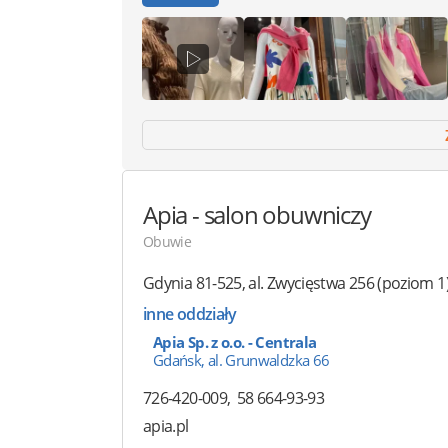
Apia
- salon obuwniczy
Obuwie
Gdynia
81-525
,
al. Zwycięstwa 256
(poziom 1
inne oddziały
Apia Sp. z o.o. - Centrala
Gdańsk, al. Grunwaldzka 66
726-420-009
58 664-93-93
apia.pl