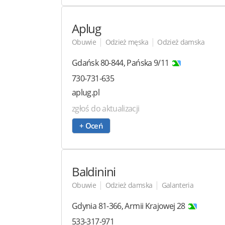
Aplug
|
|
Obuwie
Odzież męska
Odzież damska
Gdańsk
80-844
,
Pańska 9/11
730-731-635
aplug.pl
zgłoś do aktualizacji
+ Oceń
Baldinini
|
|
Obuwie
Odzież damska
Galanteria
Gdynia
81-366
,
Armii Krajowej 28
533-317-971