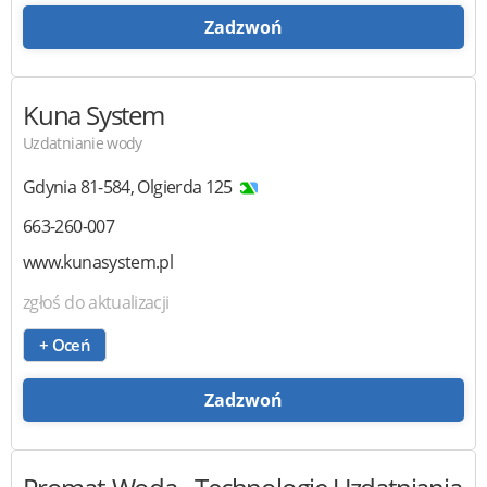
Zadzwoń
Kuna System
Uzdatnianie wody
Gdynia
81-584
,
Olgierda 125
663-260-007
www.kunasystem.pl
zgłoś do aktualizacji
+ Oceń
Zadzwoń