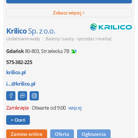
Zobacz więcej
Krilico
Sp. z o.o.
|
Uzdatnianie wody
Baseny i sauny - sprzedaż i montaż
Gdańsk
80-803
,
Strzelecka 7B
575-382-225
krilico.pl
i...@krilico.pl
Zamknięte
Otwarte od 9:00
więcej
+ Oceń
Zamów online
Oferta
Ogłoszenia