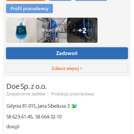
Profil pracodawcy
+2
Zadzwoń
Zobacz więcej
Doe
Sp. z o.o.
|
Zaopatrzenie statków
Produkcja przemysłowa
Gdynia
81-015
,
Jana Sibeliusa 3
58 623-61-45
58 664-32-10
doe.pl