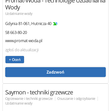
Promat-Woda - Technologie Uzdatniania
Wody
Uzdatnianie wody
Gdynia
81-061
,
Hutnicza 40
58 663-80-20
www.promat-woda.pl
zgłoś do aktualizacji
+ Oceń
Zadzwoń
Saymon
- techniki grzewcze
|
|
Ogrzewanie i techniki grzewcze
Osuszanie i odgrzybianie
Uzdatnianie wody