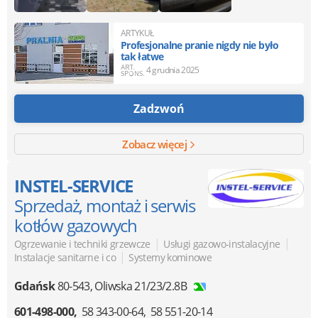
ARTYKUŁ
Profesjonalne pranie nigdy nie było
tak łatwe
4 grudnia 2025
Zadzwoń
Zobacz więcej
INSTEL-SERVICE
Sprzedaż, montaż i serwis
kotłów gazowych
|
|
Ogrzewanie i techniki grzewcze
Usługi gazowo-instalacyjne
|
Instalacje sanitarne i co
Systemy kominowe
Gdańsk
80-543
,
Oliwska 21/23/2.8B
601-498-000
58 343-00-64
58 551-20-14