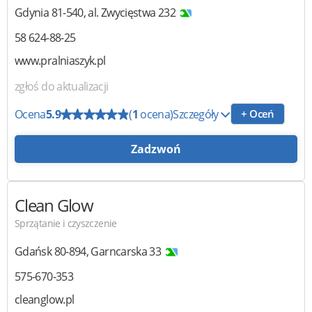
Gdynia
81-540
,
al. Zwycięstwa 232
58 624-88-25
www.pralniaszyk.pl
zgłoś do aktualizacji
Ocena
5.9
(
1
ocena)
Szczegóły
+ Oceń
Zadzwoń
Clean Glow
Sprzątanie i czyszczenie
Gdańsk
80-894
,
Garncarska 33
575-670-353
cleanglow.pl