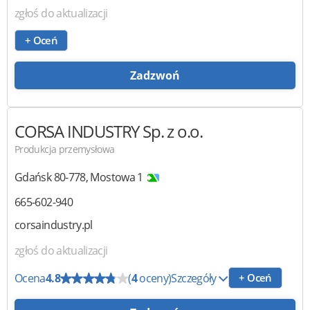
zgłoś do aktualizacji
+ Oceń
Zadzwoń
CORSA INDUSTRY
Sp. z o.o.
Produkcja przemysłowa
Gdańsk
80-778
,
Mostowa 1
665-602-940
corsaindustry.pl
zgłoś do aktualizacji
Ocena
4.8
(
4
oceny)
Szczegóły
+ Oceń