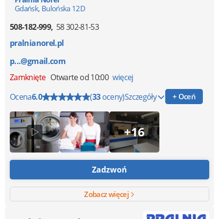
Gdańsk, Bulońska 12D
508-182-999
58 302-81-53
pralnianorel.pl
p...@gmail.com
Zamknięte
Otwarte od 10:00
więcej
Ocena
6.0
(
33
oceny)
Szczegóły
+ Oceń
+16
Zadzwoń
Zobacz więcej