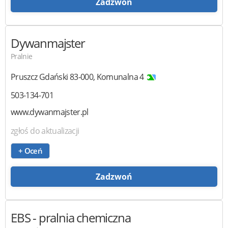
Zadzwoń
Dywanmajster
Pralnie
Pruszcz Gdański
83-000
,
Komunalna 4
503-134-701
www.dywanmajster.pl
zgłoś do aktualizacji
+ Oceń
Zadzwoń
EBS
- pralnia chemiczna