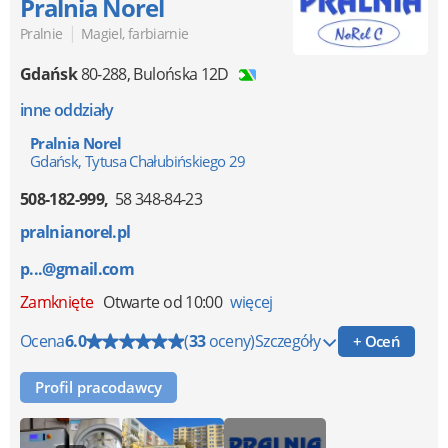
Pralnia Norel
|
Pralnie
Magiel, farbiarnie
Gdańsk
80-288
,
Bulońska 12D
inne oddziały
Pralnia Norel
Gdańsk, Tytusa Chałubińskiego 29
508-182-999
58 348-84-23
pralnianorel.pl
p...@gmail.com
Zamknięte
Otwarte od 10:00
więcej
Ocena
6.0
(
33
oceny)
Szczegóły
+ Oceń
Profil pracodawcy