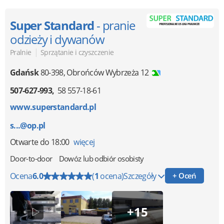
Super Standard
- pranie
odzieży i dywanów
|
Pralnie
Sprzątanie i czyszczenie
Gdańsk
80-398
,
Obrońców Wybrzeża 12
507-627-993
58 557-18-61
www.superstandard.pl
s...@op.pl
Otwarte
do 18:00
więcej
Door-to-door
Dowóz lub odbiór osobisty
Ocena
6.0
(
1
ocena)
Szczegóły
+ Oceń
+15