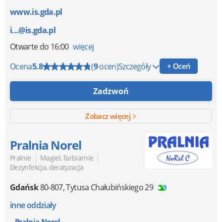
www.is.gda.pl
i...@is.gda.pl
Otwarte
do 16:00
więcej
Ocena
5.8
(
9
ocen)
Szczegóły
+ Oceń
Zadzwoń
Zobacz więcej
Pralnia Norel
|
|
Pralnie
Magiel, farbiarnie
Dezynfekcja, deratyzacja
Gdańsk
80-807
,
Tytusa Chałubińskiego 29
inne oddziały
Pralnia Norel