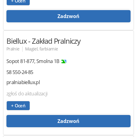
+ Oceń
Zadzwoń
Biellux
- Zakład Pralniczy
|
Pralnie
Magiel, farbiarnie
Sopot
81-877
,
Smolna 1B
58 550-24-85
pralniabiellux.pl
zgłoś do aktualizacji
+ Oceń
Zadzwoń