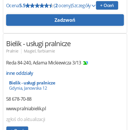
Ocena
5.5
(
2
oceny)
Szczegóły
+ Oceń
Zadzwoń
Bielik
- usługi pralnicze
|
Pralnie
Magiel, farbiarnie
Reda
84-240
,
Adama Mickiewicza 3/13
inne oddziały
Bielik - usługi pralnicze
Gdynia, Janowska 12
58 678-70-88
www.pralniabielik.pl
zgłoś do aktualizacji