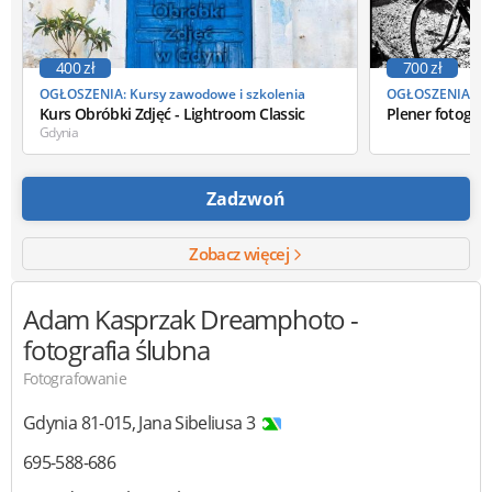
400 zł
700 zł
OGŁOSZENIA: Kursy zawodowe i szkolenia
OGŁOSZENIA: Kur
Kurs Obróbki Zdjęć - Lightroom Classic
Plener fotograf
Gdynia
Zadzwoń
Zobacz więcej
Adam Kasprzak Dreamphoto
-
fotografia ślubna
Fotografowanie
Gdynia
81-015
,
Jana Sibeliusa 3
695-588-686