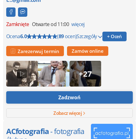
Zamknięte
Otwarte od 11:00
więcej
Ocena
6.0
(
89
ocen)
Szczegóły
+ Oceń
Zamów online
Zarezerwuj termin
+27
Zadzwoń
Zobacz więcej
ACfotografia
- fotografia