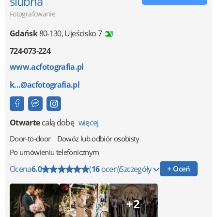
ślubna
Fotografowanie
Gdańsk
80-130
,
Ujeścisko 7
724-073-224
www.acfotografia.pl
k...@acfotografia.pl
Otwarte
całą dobę
więcej
Door-to-door
Dowóz lub odbiór osobisty
Po umówieniu telefonicznym
Ocena
6.0
(
16
ocen)
Szczegóły
+ Oceń
+2