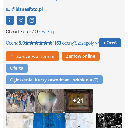
s...@biznesfoto.pl
Otwarte
do 22:00
więcej
Ocena
5.9
(
163
oceny)
Szczegóły
+ Oceń
Zamów online
Zarezerwuj termin
Oferta
Ogłoszenia: Kursy zawodowe i szkolenia
(7)
+21