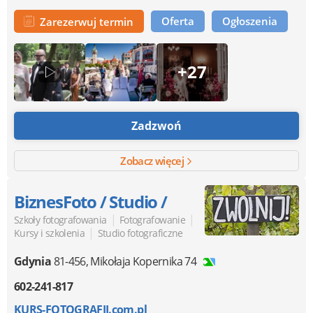
Oferta
Ogłoszenia
Zarezerwuj termin
+27
Zadzwoń
Zobacz więcej
BiznesFoto / Studio /
|
|
Szkoły fotografowania
Fotografowanie
|
Kursy i szkolenia
Studio fotograficzne
Gdynia
81-456
,
Mikołaja Kopernika 74
602-241-817
KURS-FOTOGRAFII.com.pl