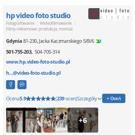
hp video foto studio
|
|
Fotografowanie
Wideofilmowanie
Filmy reklamowe, produkcja, montaż
Gdynia
81-230
,
Jacka Kaczmarskiego 5/B/6
501-755-203
504-705-314
www.hp.video-foto-studio.pl
h...@video-foto-studio.pl
Ocena
5.9
(
239
ocen)
Szczegóły
+ Oceń
+6