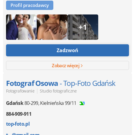
Profil pracodawcy
+1
Zadzwoń
Zobacz więcej
Fotograf Osowa
- Top-Foto Gdańsk
|
Fotografowanie
Studio fotograficzne
Gdańsk
80-299
,
Kielnieńska 99/11
884-909-911
top-foto.pl
t...@gmail.com