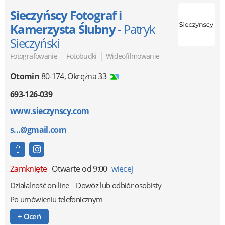
Sieczyńscy Fotograf i
Kamerzysta Ślubny
- Patryk
Sieczyński
|
|
Fotografowanie
Fotobudki
Wideofilmowanie
Otomin
80-174
,
Okrężna 33
693-126-039
www.sieczynscy.com
s...@gmail.com
Zamknięte
Otwarte od 9:00
więcej
Działalność on-line
Dowóz lub odbiór osobisty
Po umówieniu telefonicznym
+ Oceń