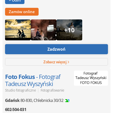
Zamów online
+10
Zadzwoń
Zobacz więcej
Foto Fokus
- Fotograf
Tadeusz Wyszyński
|
Studio fotograficzne
Fotografowanie
Gdańsk
80-830
,
Chlebnicka 30/32
602-504-031