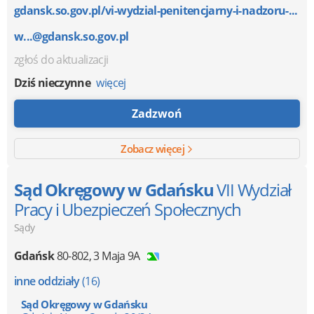
gdansk.so.gov.pl/vi-wydzial-penitencjarny-i-nadzoru-...
w...@gdansk.so.gov.pl
zgłoś do aktualizacji
Dziś nieczynne
więcej
Zadzwoń
Zobacz więcej
Sąd Okręgowy w Gdańsku
VII Wydział
Pracy i Ubezpieczeń Społecznych
Sądy
Gdańsk
80-802
,
3 Maja 9A
inne oddziały
(16)
Sąd Okręgowy w Gdańsku