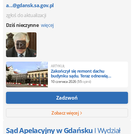
a...@gdansk.sa.gov.pl
zgłoś do aktualizacji
Dziś nieczynne
więcej
ARTYKUŁ
Zakończył się remont dachu
budynku sądu. Teraz odnowią
elewację
10 czerwca 2026
(
55
opinii)
Zadzwoń
Zobacz więcej
Sąd Apelacyjny w Gdańsku
I Wydział