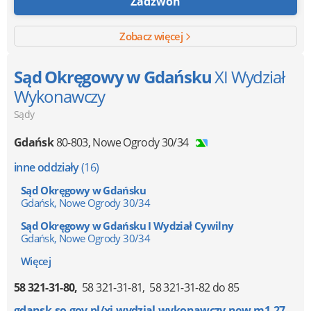
Zadzwoń
Zobacz więcej
Sąd Okręgowy w Gdańsku
XI Wydział
Wykonawczy
Sądy
Gdańsk
80-803
,
Nowe Ogrody 30/34
inne oddziały
(16)
Sąd Okręgowy w Gdańsku
Gdańsk, Nowe Ogrody 30/34
Sąd Okręgowy w Gdańsku I Wydział Cywilny
Gdańsk, Nowe Ogrody 30/34
Więcej
58 321-31-80
58 321-31-81
58 321-31-82 do 85
gdansk.so.gov.pl/xi-wydzial-wykonawczy,new,m1,273,34...