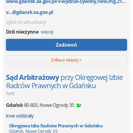
www.gdansk.sa.gov.pl/v-wydzial-cywilny,new,mg,215,21...
v...@gdansk.sa.gov.pl
zgłoś do aktualizacji
Dziś nieczynne
więcej
Zadzwoń
Zobacz więcej
Sąd Arbitrażowy
przy Okręgowej Izbie
Radców Prawnych w Gdańsku
Sądy
Gdańsk
80-803
,
Nowe Ogrody 35
inne oddziały
Okręgowa Izba Radców Prawnych w Gdańsku
Gdańsk, Nowe Ogrody 35