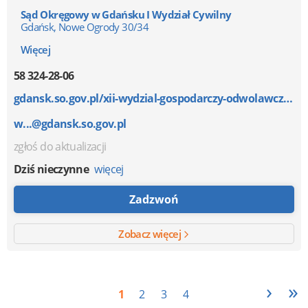
Sąd Okręgowy w Gdańsku I Wydział Cywilny
Gdańsk, Nowe Ogrody 30/34
Więcej
58 324-28-06
gdansk.so.gov.pl/xii-wydzial-gospodarczy-odwolawczy,...
w...@gdansk.so.gov.pl
zgłoś do aktualizacji
Dziś nieczynne
więcej
Zadzwoń
Zobacz więcej
›
»
1
2
3
4