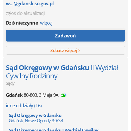
w...@gdansk.so.gov.pl
zgłoś do aktualizacji
Dziś nieczynne
więcej
Zadzwoń
Zobacz więcej
Sąd Okręgowy w Gdańsku
II Wydział
Cywilny Rodzinny
Sądy
Gdańsk
80-803
,
3 Maja 9A
inne oddziały
(16)
Sąd Okręgowy w Gdańsku
Gdańsk, Nowe Ogrody 30/34
Sąd Okręgowy w Gdańsku I Wydział Cywilny