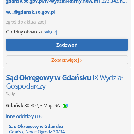
gdansk.so.gov.pl/iv-wydzial-karny,new,m1,273,343.htm...
w...@gdansk.so.gov.pl
zgłoś do aktualizacji
Godziny otwarcia
więcej
Zadzwoń
Zobacz więcej
Sąd Okręgowy w Gdańsku
IX Wydział
Gospodarczy
Sądy
Gdańsk
80-802
,
3 Maja 9A
inne oddziały
(16)
Sąd Okręgowy w Gdańsku
Gdańsk, Nowe Ogrody 30/34