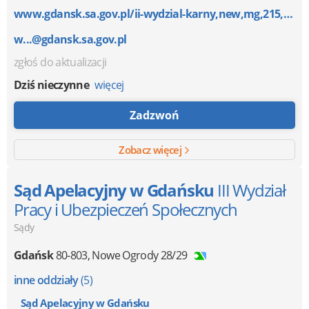
www.gdansk.sa.gov.pl/ii-wydzial-karny,new,mg,215,219...
w...@gdansk.sa.gov.pl
zgłoś do aktualizacji
Dziś nieczynne
więcej
Zadzwoń
Zobacz więcej
Sąd Apelacyjny w Gdańsku
III Wydział
Pracy i Ubezpieczeń Społecznych
Sądy
Gdańsk
80-803
,
Nowe Ogrody 28/29
inne oddziały
(5)
Sąd Apelacyjny w Gdańsku