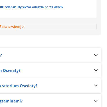
E Gdańsk. Dyrektor odeszła po 23 latach
Zobacz więcej
?
um Oświaty?
Kuratorium Oświaty?
 egzaminami?