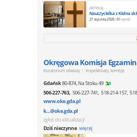
ARTYKUŁ
Nauczycielka z Kielna s
21 stycznia 2026
(
85
opinii)
Okręgowa Komisja Egzamin
|
Kuratorium oświaty
Inspektoraty, komisje
Gdańsk
80-874
,
Na Stoku 49
506-227-763
506-227-741
518-214-157
518
www.oke.gda.pl
k...@oke.gda.pl
zgłoś do aktualizacji
Dziś nieczynne
więcej