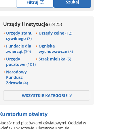
Szukaj
Filtruj
Urzędy i instytucje
(2425)
Urzędy stanu
Urzędy celne
(12)
cywilnego
(3)
Fundacje dla
Ogniska
zwierząt
(30)
wychowawcze
(5)
Urzędy
Straż miejska
(5)
pocztowe
(101)
Narodowy
Fundusz
Zdrowia
(4)
WSZYSTKIE KATEGORIE
Kuratorium oświaty
Nadzór nad placówkami oświatowymi. Oddział w
Gdańsku, w Tczewie. Okręgowa Komisja