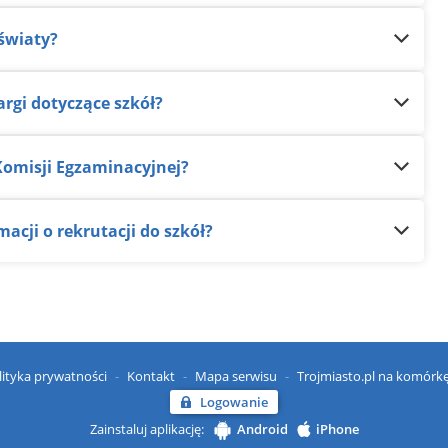
światy?
rgi dotyczące szkół?
 Komisji Egzaminacyjnej?
acji o rekrutacji do szkół?
lityka prywatności
Kontakt
Mapa serwisu
Trojmiasto.pl na komórk
Logowanie
Zainstaluj aplikację:
Android
iPhone