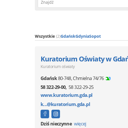
Wszystkie
(2)
Gdańsk
Gdynia
Sopot
Kuratorium Oświaty w Gda
Kuratorium oświaty
Gdańsk
80-748
,
Chmielna 74/76
58 322-29-00
58 322-29-25
www.kuratorium.gda.pl
k...@kuratorium.gda.pl
Dziś nieczynne
więcej