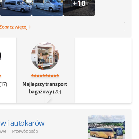
+10
Zobacz więcej
(17)
Najlepszy transport
bagażowy
(20)
w i autokarów
|
owe
Przewóz osób