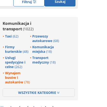
Szukaj
Filtruj
Komunikacja i
transport
(1022)
Taxi
(62)
Przewozy
autokarowe
(68)
Firmy
Komunikacja
kurierskie
(48)
miejska
(18)
Usługi
Transport
spedycyjne i
medyczny
(18)
celne
(262)
Wynajem
busów i
autokarów
(78)
WSZYSTKIE KATEGORIE