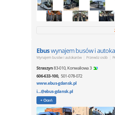
Ebus
wynajem busów i autoka
|
|
Wynajem busów i autokarów
Przewóz osób
P
Straszyn
83-010
,
Konwaliowa 3
606-633-100
501-078-072
www.ebus-gdansk.pl
i...@ebus-gdansk.pl
+ Oceń