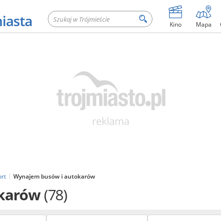
miasta
Kino
Mapa
ort
Wynajem busów i autokarów
okarów
(78)