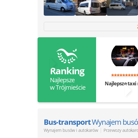
Ranking
Najlepsze
Najlepsze taxi
w Trójmieście
Bus-transport
Wynajem busó
|
Wynajem busów i autokarów
Przewozy autokar