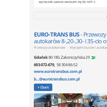
wycieczek zawsze zwracam się do nich :)
EURO-TRANS BUS
- Przewozy
autokarów 8-,20-,30- i 35-cio
|
Przewozy autokarowe
Wynajem busów i autoka
Gdańsk
80-180
,
Zakoniczyńska 29
603-072-679
58 304-86-52
www.eurotransbus.com.pl
b...@eurotransbus.com.pl
+ Oceń