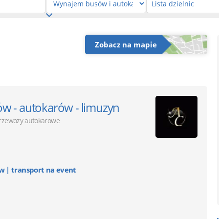
Zobacz na mapie
w - autokarów - limuzyn
rzewozy autokarowe
 | transport na event