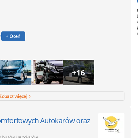
+ Oceń
+16
Zobacz więcej
omfortowych Autokarów oraz
 busów i autokarów