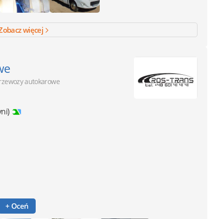
Zobacz więcej
we
rzewozy autokarowe
ni)
+ Oceń