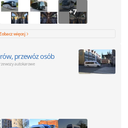
+7
Zobacz więcej
rów, przewóz osób
rzewozy autokarowe