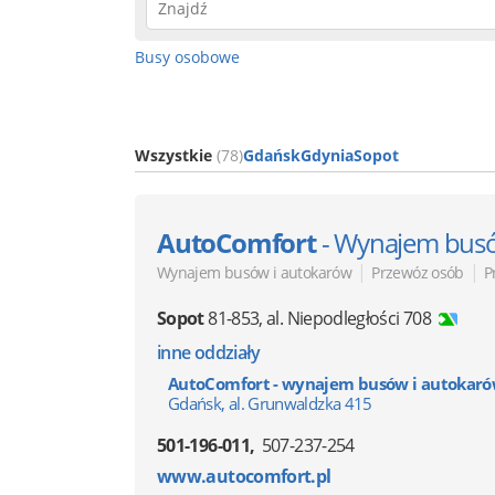
Busy osobowe
Wszystkie
(78)
Gdańsk
Gdynia
Sopot
AutoComfort
- Wynajem busó
|
|
Wynajem busów i autokarów
Przewóz osób
P
Sopot
81-853
,
al. Niepodległości 708
inne oddziały
AutoComfort - wynajem busów i autokarów
Gdańsk, al. Grunwaldzka 415
501-196-011
507-237-254
www.autocomfort.pl