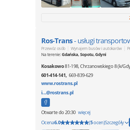
Ros-Trans
- usługi transporto
|
|
Przewóz osób
Wynajem busów i autokarów
P
Na terenie:
Gdańska, Sopotu, Gdyni
Kosakowo
81-198
,
Chrzanowskiego 8
(k/Gdy
601-414-141
669-839-629
www.rostrans.pl
i...@rostrans.pl
Otwarte
do 20:30
więcej
Ocena
6.0
(
5
ocen)
Szczegóły