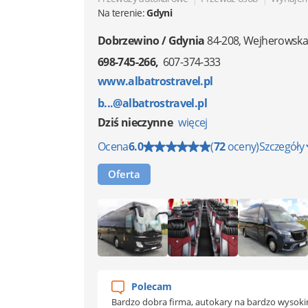
Na terenie:
Gdyni
Dobrzewino / Gdynia
84-208
,
Wejherowska
698-745-266
607-374-333
www.albatrostravel.pl
b...@albatrostravel.pl
Dziś nieczynne
więcej
Ocena
6.0
(
72
oceny)
Szczegóły
Oferta
Polecam
Bardzo dobra firma, autokary na bardzo wysokim