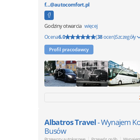
f...@autocomfort.pl
Godziny otwarcia
więcej
Ocena
6.0
(
38
ocen)
Szczegóły
Profil pracodawcy
Albatros Travel
- Wynajem K
Busów
|
|
Przewozy autokarowe
Przewóz osób
Wynajem