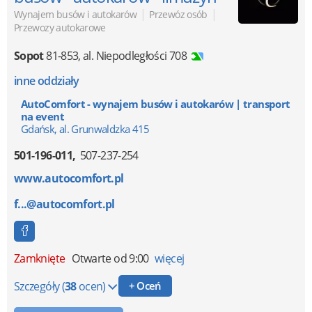
|
|
Wynajem busów i autokarów
Przewóz osób
Przewozy autokarowe
Sopot
81-853
,
al. Niepodległości 708
inne oddziały
AutoComfort - wynajem busów i autokarów | transport
na event
Gdańsk, al. Grunwaldzka 415
501-196-011
507-237-254
www.autocomfort.pl
f...@autocomfort.pl
Zamknięte
Otwarte od 9:00
więcej
Szczegóły
(
38
ocen)
+ Oceń