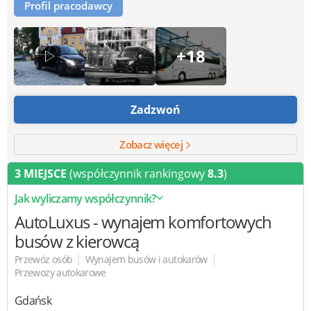
Profil pracodawcy
+18
Zadzwoń
Zobacz więcej
3 MIEJSCE
(współczynnik rankingowy
8.3
)
Jak wyliczamy współczynnik?
AutoLuxus
- wynajem komfortowych
busów z kierowcą
|
|
Przewóz osób
Wynajem busów i autokarów
Przewozy autokarowe
Gdańsk