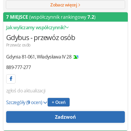
Zobacz więcej
7 MIEJSCE
(współczynnik rankingowy
7.2
)
Jak wyliczamy współczynnik?
Gdybus
- przewóz osób
Przewóz osób
Gdynia
81-061
,
Władysława IV 28
889-777-277
zgłoś do aktualizacji
Szczegóły
(
9
ocen)
+ Oceń
Zadzwoń