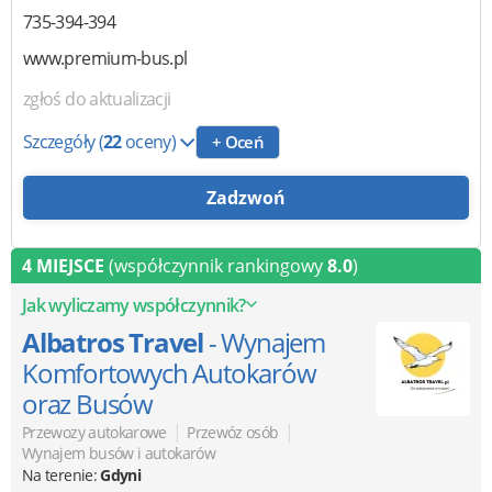
735-394-394
www.premium-bus.pl
zgłoś do aktualizacji
Szczegóły
(
22
oceny)
+ Oceń
Zadzwoń
4 MIEJSCE
(współczynnik rankingowy
8.0
)
Jak wyliczamy współczynnik?
Albatros Travel
- Wynajem
Komfortowych Autokarów
oraz Busów
|
|
Przewozy autokarowe
Przewóz osób
Wynajem busów i autokarów
Na terenie:
Gdyni