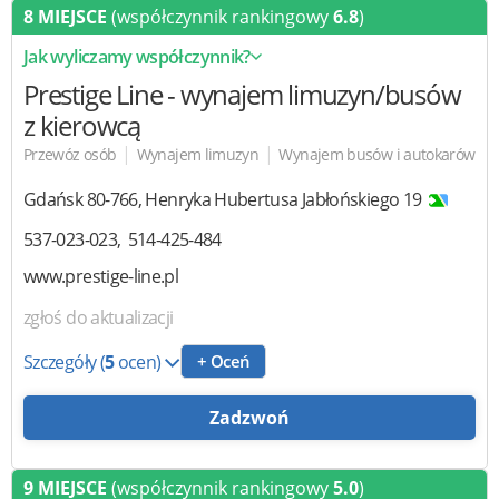
8 MIEJSCE
(współczynnik rankingowy
6.8
)
Jak wyliczamy współczynnik?
Prestige Line
- wynajem limuzyn/busów
z kierowcą
|
|
Przewóz osób
Wynajem limuzyn
Wynajem busów i autokarów
Gdańsk
80-766
,
Henryka Hubertusa Jabłońskiego 19
537-023-023
514-425-484
www.prestige-line.pl
zgłoś do aktualizacji
Szczegóły
(
5
ocen)
+ Oceń
Zadzwoń
9 MIEJSCE
(współczynnik rankingowy
5.0
)