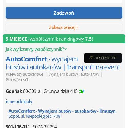
wycieczek zawsze zwracam się do nich :)
Zadzwoń
Zobacz więcej
5 MIEJSCE
(współczynnik rankingowy
7.5
)
Jak wyliczamy współczynnik?
AutoComfort
- wynajem
busów i autokarów | transport na event
|
|
Przewozy autokarowe
Wynajem busów i autokarów
Przewóz osób
Gdańsk
80-309
,
al. Grunwaldzka 415
inne oddziały
AutoComfort - Wynajem busów - autokarów - limuzyn
Sopot, al. Niepodległości 708
501-196-011
507-237-254