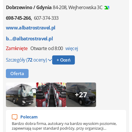
Dobrzewino / Gdynia
84-208
,
Wejherowska 3C
698-745-266
607-374-333
www.albatrostravel.pl
b...@albatrostravel.pl
Zamknięte
Otwarte od 8:00
więcej
Szczegóły
(
72
oceny)
+ Oceń
Oferta
+27
Polecam
Bardzo dobra firma, autokary na bardzo wysokim poziomie,
zapewniają super standard podróży, przy organizacji