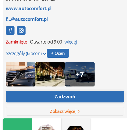
www.autocomfort.pl
f...@autocomfort.pl
Zamknięte
Otwarte od 9:00
więcej
Szczegóły
(
6
ocen)
+ Oceń
+7
Zadzwoń
Zobacz więcej