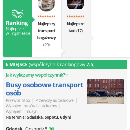
Ranking
Najlepszy
Najlepsze
Najlepsze
transport
taxi
(17)
w Trójmieście
bagażowy
(20)
6 MIEJSCE
(współczynnik rankingowy
7.5
)
Jak wyliczamy współczynnik?
Busy osobowe transport
osób
|
|
Przewóz osób
Przewozy autokarowe
|
Wynajem busów i autokarów
Wynajem limuzyn
Na terenie:
Gdańska, Sopotu, Gdyni
Gdańsk
,
Gospody 8