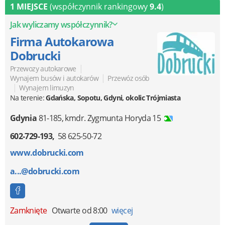
1 MIEJSCE
(współczynnik rankingowy
9.4
)
Jak wyliczamy współczynnik?
Firma Autokarowa
Dobrucki
|
Przewozy autokarowe
|
Wynajem busów i autokarów
Przewóz osób
|
Wynajem limuzyn
Na terenie:
Gdańska, Sopotu, Gdyni, okolic Trójmiasta
Gdynia
81-185
,
kmdr. Zygmunta Horyda 15
602-729-193
58 625-50-72
www.dobrucki.com
a...@dobrucki.com
Zamknięte
Otwarte od 8:00
więcej