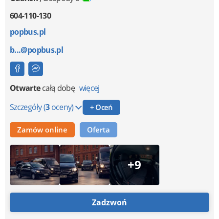
604-110-130
popbus.pl
b...@popbus.pl
Otwarte
całą dobę
więcej
Szczegóły
(
3
oceny)
+ Oceń
Zamów online
Oferta
+9
Zadzwoń