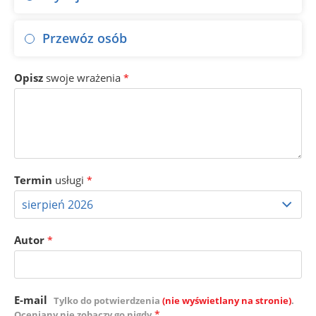
Przewóz osób
Opisz
swoje wrażenia
*
Termin
usługi
*
Autor
*
E-mail
Tylko do potwierdzenia
(nie wyświetlany na stronie)
.
*
Oceniany nie zobaczy go nigdy