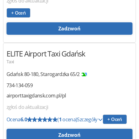
zgłoś do aktualizacji
+ Oceń
Zadzwoń
ELITE Airport Taxi Gdańsk
Taxi
Gdańsk
80-180
,
Starogardzka 65/2
734-134-059
airporttaxigdansk.com.pl/pl
zgłoś do aktualizacji
Ocena
6.0
(
1
ocena)
Szczegóły
+ Oceń
Zadzwoń