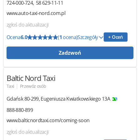
724-000-724
58 629-11-11
www.auto-taxi-nord.com.pl
zgłoś do aktualizacji
Ocena
6.0
(
1
ocena)
Szczegóły
+ Oceń
Zadzwoń
Baltic Nord Taxi
|
Taxi
Przewóz osób
Gdańsk
80-299
,
Eugeniusza Kwiatkowskiego 13A
888-880-899
www.balticnordtaxi.com/coming-soon
zgłoś do aktualizacji