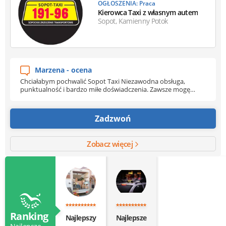
OGŁOSZENIA: Praca
Kierowca Taxi z własnym autem
Sopot, Kamienny Potok
Marzena - ocena
Chciałabym pochwalić Sopot Taxi Niezawodna obsługa,
punktualność i bardzo miłe doświadczenia. Zawsze mogę
liczyć na profesjonalizm i komfort przejazdu. Serdecznie
polecam!
Zadzwoń
Zobacz więcej
Ranking
Najlepszy
Najlepsze