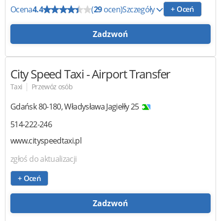
Ocena
4.4
(
29
ocen)
Szczegóły
+ Oceń
Zadzwoń
City Speed Taxi
- Airport Transfer
|
Taxi
Przewóz osób
Gdańsk
80-180
,
Władysława Jagiełły 25
514-222-246
www.cityspeedtaxi.pl
zgłoś do aktualizacji
+ Oceń
Zadzwoń