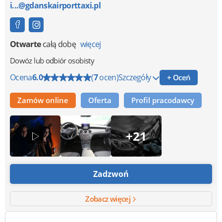
i...@gdanskairporttaxi.pl
Otwarte
całą dobę
więcej
Dowóz lub odbiór osobisty
Ocena
6.0
(
7
ocen)
Szczegóły
+ Oceń
Zamów online
Oferta
Profil pracodawcy
+21
Zadzwoń
Zobacz więcej