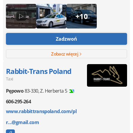
+10
Zadzwoń
Zobacz więcej
Rabbit-Trans Poland
Taxi
Pępowo
83-330
,
Z. Herberta 5
606-295-264
www.rabbittranspoland.com/pl
r...@gmail.com