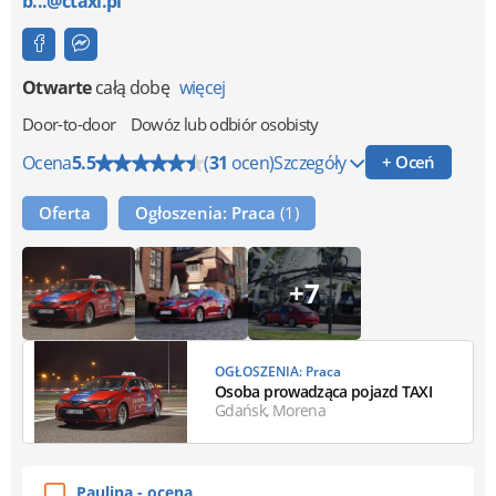
b...@ctaxi.pl
Otwarte
całą dobę
więcej
Door-to-door
Dowóz lub odbiór osobisty
Ocena
5.5
(
31
ocen)
Szczegóły
+ Oceń
Oferta
Ogłoszenia: Praca
(1)
+7
OGŁOSZENIA: Praca
Osoba prowadząca pojazd TAXI
Gdańsk, Morena
Paulina - ocena