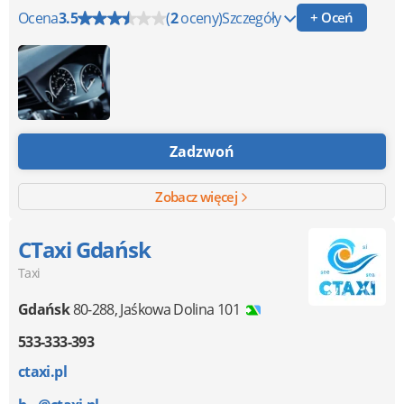
Ocena
3.5
(
2
oceny)
Szczegóły
+ Oceń
Zadzwoń
Zobacz więcej
CTaxi Gdańsk
Taxi
Gdańsk
80-288
,
Jaśkowa Dolina 101
533-333-393
ctaxi.pl