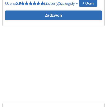
Ocena
5.9
(
2
oceny)
Szczegóły
+ Oceń
Zadzwoń