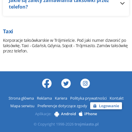
Jakie są zalety zamawiania taksówki przez
telefon?
Taxi
Korporacje taksówkarskie w Trójmieście. Pod jaki numer dzwonić po
taksówkę. Taxi - Gdańsk, Gdynia, Sopot - Trójmiasto. Zamów taksówkę
przez telefon.
Strona główna
Reklama
Kariera
Polityka prywatności
Kontakt
Mapa serwisu
Preferencje dotyczące zgody
Logowanie
Aplikacje:
Android
iPhone
© Copyright 1998-2026
trojmiasto.pl