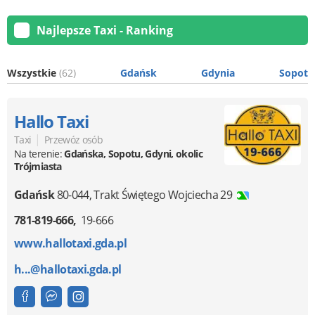
Najlepsze Taxi - Ranking
Wszystkie
(62)
Gdańsk
Gdynia
Sopot
Hallo Taxi
|
Taxi
Przewóz osób
Na terenie:
Gdańska, Sopotu, Gdyni, okolic
Trójmiasta
Gdańsk
80-044
,
Trakt Świętego Wojciecha 29
781-819-666
19-666
www.hallotaxi.gda.pl
h...@hallotaxi.gda.pl