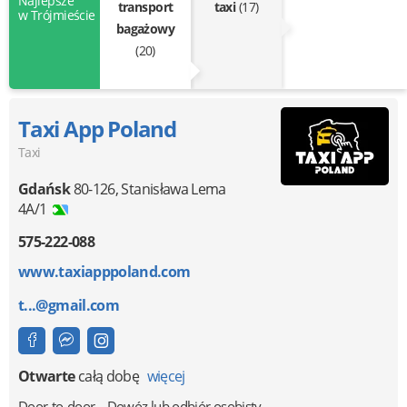
Najlepsze
transport
taxi
(17)
w Trójmieście
bagażowy
(20)
Taxi App Poland
Taxi
Gdańsk
80-126
,
Stanisława Lema
4A/1
575-222-088
www.taxiapppoland.com
t...@gmail.com
Otwarte
całą dobę
więcej
Door-to-door
Dowóz lub odbiór osobisty