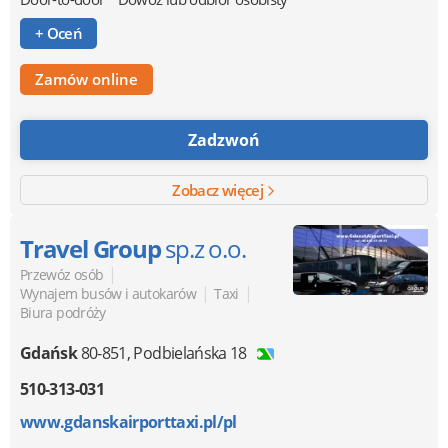
+ Oceń
Zamów online
Zadzwoń
Zobacz więcej
Travel Group
sp.z o.o.
|
Przewóz osób
|
|
Wynajem busów i autokarów
Taxi
Biura podróży
Gdańsk
80-851
,
Podbielańska 18
510-313-031
www.gdanskairporttaxi.pl/pl