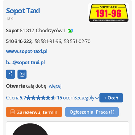
Sopot Taxi
Taxi
Sopot
81-812
,
Obodrzyców 1
510-316-222
58 581-91-96
58 551-02-70
www.sopot-taxi.pl
b...@sopot-taxi.pl
Otwarte
całą dobę
więcej
Ocena
5.7
(
15
ocen)
Szczegóły
+ Oceń
Ogłoszenia: Praca
(1)
Zarezerwuj termin