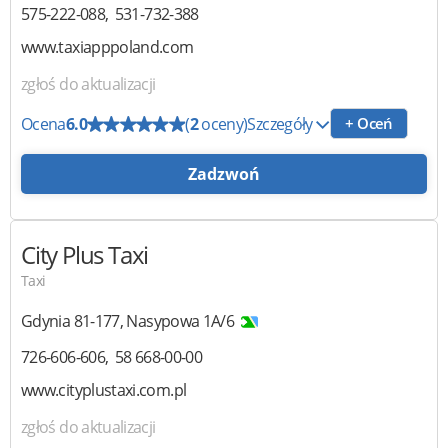
575-222-088
531-732-388
www.taxiapppoland.com
zgłoś do aktualizacji
Ocena
6.0
(
2
oceny)
Szczegóły
+ Oceń
Zadzwoń
City Plus Taxi
Taxi
Gdynia
81-177
,
Nasypowa 1A/6
726-606-606
58 668-00-00
www.cityplustaxi.com.pl
zgłoś do aktualizacji