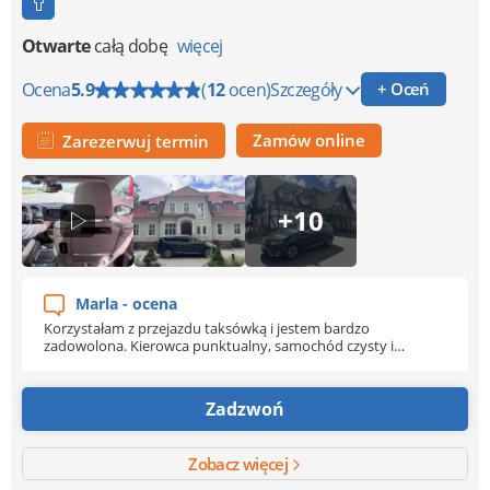
Otwarte
całą dobę
więcej
Ocena
5.9
(
12
ocen)
Szczegóły
+ Oceń
Zamów online
Zarezerwuj termin
+10
Marla - ocena
Korzystałam z przejazdu taksówką i jestem bardzo
zadowolona. Kierowca punktualny, samochód czysty i
zadbany, a sama podróż przebiegła spokojnie i komfortowo.
Cena była uczciwa, bez żadnych niespodzianek. Na pewno
skorzystam ponownie i z czystym sumieniem mogę polecić
Zadzwoń
każdej osobie, która szuka wygodnego i bezpiecznego
transportu.
Zobacz więcej