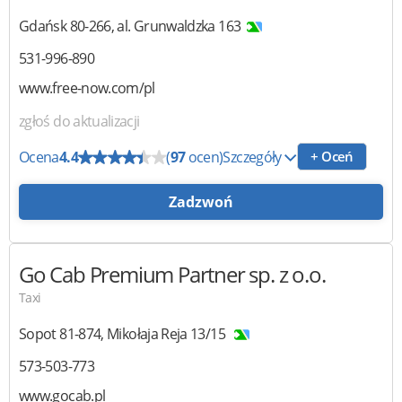
Gdańsk
80-266
,
al. Grunwaldzka 163
531-996-890
www.free-now.com/pl
zgłoś do aktualizacji
Ocena
4.4
(
97
ocen)
Szczegóły
+ Oceń
Zadzwoń
Go Cab Premium Partner
sp. z o.o.
Taxi
Sopot
81-874
,
Mikołaja Reja 13/15
573-503-773
www.gocab.pl