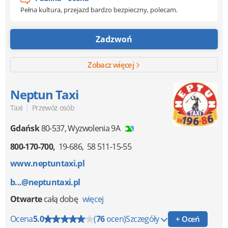
Pełna kultura, przejazd bardzo bezpieczny, polecam.
Zadzwoń
Zobacz więcej
Neptun Taxi
|
Taxi
Przewóz osób
Gdańsk
80-537
,
Wyzwolenia 9A
800-170-700
19-686
58 511-15-55
www.neptuntaxi.pl
b...@neptuntaxi.pl
Otwarte
całą dobę
więcej
Ocena
5.0
(
76
ocen)
Szczegóły
+ Oceń