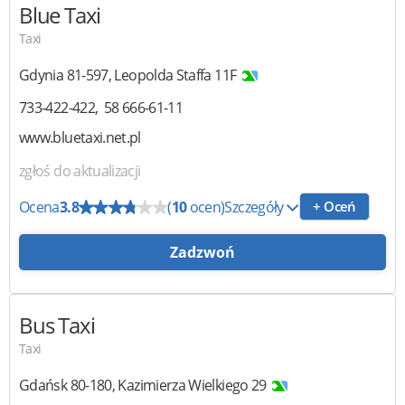
Blue Taxi
Taxi
Gdynia
81-597
,
Leopolda Staffa 11F
733-422-422
58 666-61-11
www.bluetaxi.net.pl
zgłoś do aktualizacji
Ocena
3.8
(
10
ocen)
Szczegóły
+ Oceń
Zadzwoń
Bus Taxi
Taxi
Gdańsk
80-180
,
Kazimierza Wielkiego 29