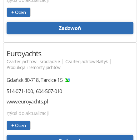
zgłoś do aktualizacji
+ Oceń
Zadzwoń
Euroyachts
|
|
Czarter jachtów - śródlądzie
Czarter jachtów Bałtyk
Produkcja i remonty jachtów
Gdańsk
80-718
,
Tarcice 15
514-071-100
604-507-010
www.euroyachts.pl
zgłoś do aktualizacji
+ Oceń