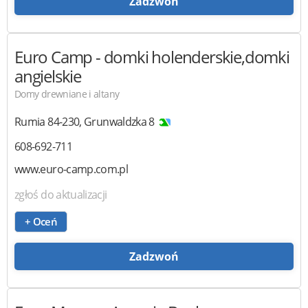
Zadzwoń
Euro Camp
- domki holenderskie,domki
angielskie
Domy drewniane i altany
Rumia
84-230
,
Grunwaldzka 8
608-692-711
www.euro-camp.com.pl
zgłoś do aktualizacji
+ Oceń
Zadzwoń