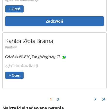
+ Oceń
Zadzwoń
Kantor Złota Brama
Kantory
Gdańsk
80-826
,
Targ Węglowy 27
zgłoś do aktualizacji
+ Oceń
›
»
1
2
Najczęściej zadawane pytania