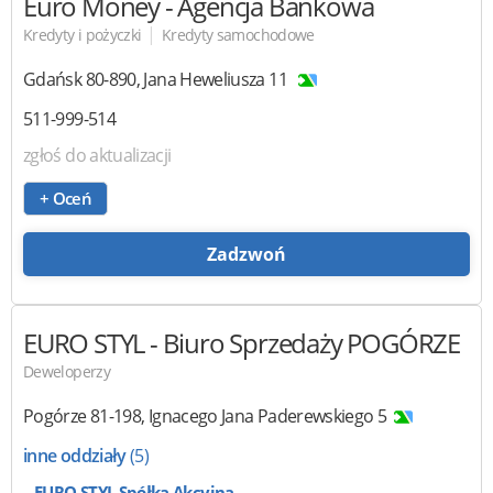
Euro Money
- Agencja Bankowa
|
Kredyty i pożyczki
Kredyty samochodowe
Gdańsk
80-890
,
Jana Heweliusza 11
511-999-514
zgłoś do aktualizacji
+ Oceń
Zadzwoń
EURO STYL
- Biuro Sprzedaży POGÓRZE
Deweloperzy
Pogórze
81-198
,
Ignacego Jana Paderewskiego 5
inne oddziały
(5)
EURO STYL Spółka Akcyjna