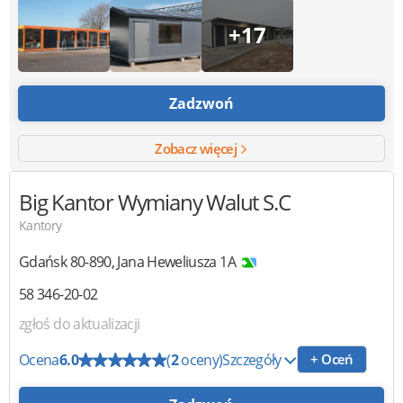
+17
Zadzwoń
Zobacz więcej
Big Kantor Wymiany Walut
S.C
Kantory
Gdańsk
80-890
,
Jana Heweliusza 1A
58 346-20-02
zgłoś do aktualizacji
Ocena
6.0
(
2
oceny)
Szczegóły
+ Oceń