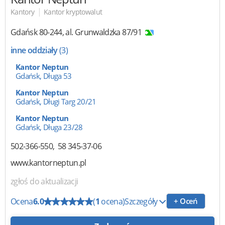
|
Kantory
Kantor kryptowalut
Gdańsk
80-244
,
al. Grunwaldzka 87/91
inne oddziały
(3)
Kantor Neptun
Gdańsk, Długa 53
Kantor Neptun
Gdańsk, Długi Targ 20/21
Kantor Neptun
Gdańsk, Długa 23/28
502-366-550
58 345-37-06
www.kantorneptun.pl
zgłoś do aktualizacji
Ocena
6.0
(
1
ocena)
Szczegóły
+ Oceń