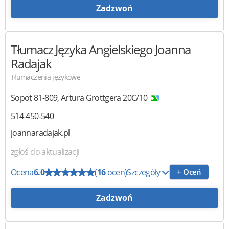
Zadzwoń
Tłumacz Języka Angielskiego
Joanna
Radajak
Tłumaczenia językowe
Sopot
81-809
,
Artura Grottgera 20C/10
514-450-540
joannaradajak.pl
zgłoś do aktualizacji
Ocena
6.0
(
16
ocen)
Szczegóły
+ Oceń
Zadzwoń