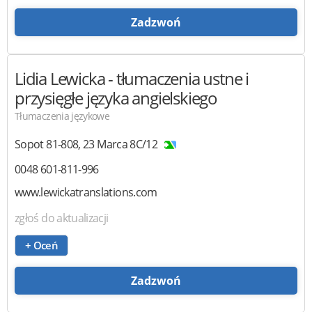
Zadzwoń
Lidia Lewicka
- tłumaczenia ustne i
przysięgłe języka angielskiego
Tłumaczenia językowe
Sopot
81-808
,
23 Marca 8C/12
0048 601-811-996
www.lewickatranslations.com
zgłoś do aktualizacji
+ Oceń
Zadzwoń