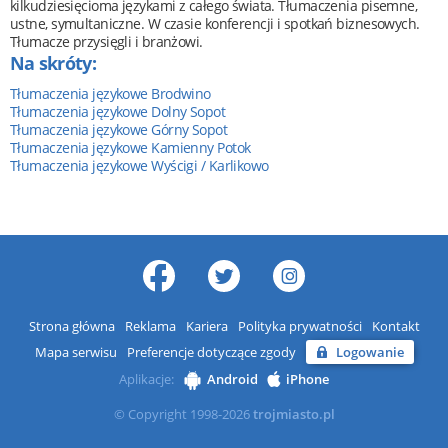
kilkudziesięcioma językami z całego świata. Tłumaczenia pisemne,
ustne, symultaniczne. W czasie konferencji i spotkań biznesowych.
Tłumacze przysięgli i branżowi.
Na skróty:
Tłumaczenia językowe Brodwino
Tłumaczenia językowe Dolny Sopot
Tłumaczenia językowe Górny Sopot
Tłumaczenia językowe Kamienny Potok
Tłumaczenia językowe Wyścigi / Karlikowo
Strona główna
Reklama
Kariera
Polityka prywatności
Kontakt
Mapa serwisu
Preferencje dotyczące zgody
Logowanie
Aplikacje:
Android
iPhone
© Copyright 1998-2026
trojmiasto.pl