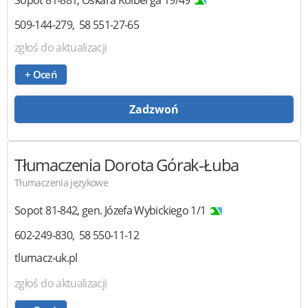
Sopot
81-881
,
Oskara Kolberga 19/49
509-144-279
58 551-27-65
zgłoś do aktualizacji
+ Oceń
Zadzwoń
Tłumaczenia
Dorota Górak-Łuba
Tłumaczenia językowe
Sopot
81-842
,
gen. Józefa Wybickiego 1/1
602-249-830
58 550-11-12
tlumacz-uk.pl
zgłoś do aktualizacji