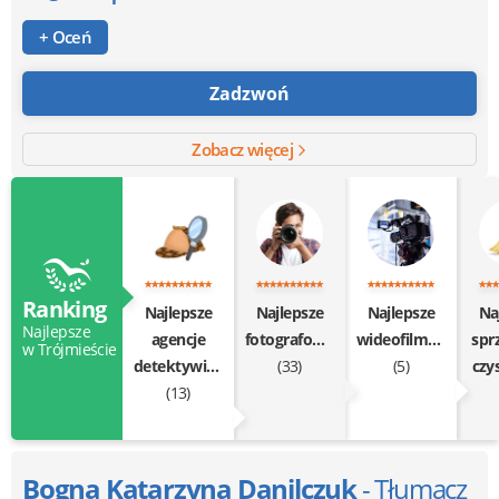
+ Oceń
Zadzwoń
Zobacz więcej
Ranking
Najlepsze
Najlepsze
Najlepsze
Na
Najlepsze
agencje
fotografowanie
wideofilmowanie
sprz
w Trójmieście
detektywistyczne
(33)
(5)
czy
(13)
Bogna Katarzyna Danilczuk
- Tłumacz