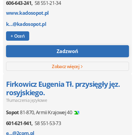
606-643-241
58 551-21-34
www.kadosopot.pl
k...@kadosopot.pl
+ Oceń
Zadzwoń
Zobacz więcej
Firkowicz Eugenia Tł. przysięgły jęz.
rosyjskiego.
Tłumaczenia językowe
Sopot
81-870
,
Armii Krajowej 40
601-621-941
58 551-53-73
e...@2com.pl