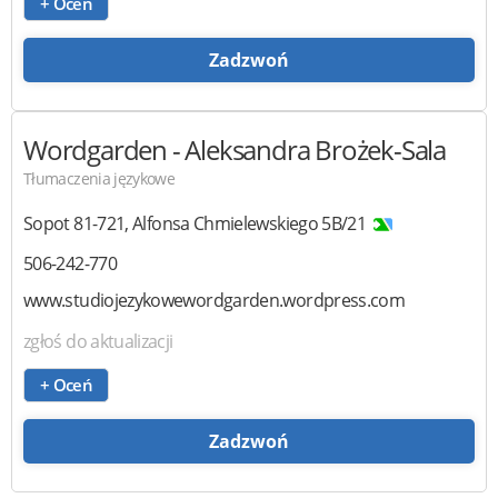
+ Oceń
Zadzwoń
Wordgarden
- Aleksandra Brożek-Sala
Tłumaczenia językowe
Sopot
81-721
,
Alfonsa Chmielewskiego 5B/21
506-242-770
www.studiojezykowewordgarden.wordpress.com
zgłoś do aktualizacji
+ Oceń
Zadzwoń