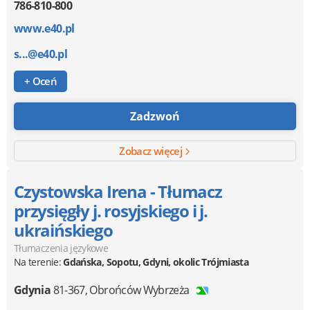
786-810-800
www.e40.pl
s...@e40.pl
+ Oceń
Zadzwoń
Zobacz więcej
Czystowska Irena - Tłumacz
przysięgły j. rosyjskiego i j.
ukraińskiego
Tłumaczenia językowe
Na terenie:
Gdańska, Sopotu, Gdyni, okolic Trójmiasta
Gdynia
81-367
,
Obrońców Wybrzeża