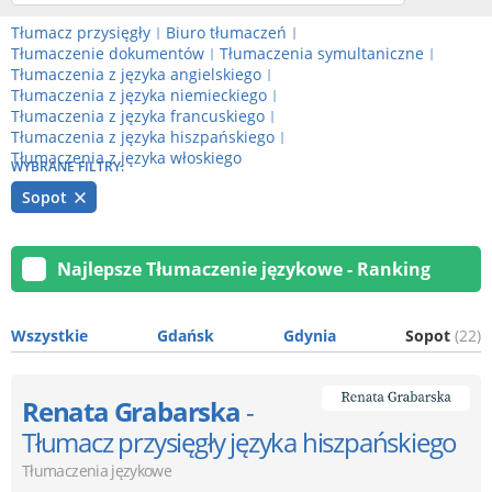
Tłumacz przysięgły
Biuro tłumaczeń
|
|
Tłumaczenie dokumentów
Tłumaczenia symultaniczne
|
|
Tłumaczenia z języka angielskiego
|
Tłumaczenia z języka niemieckiego
|
Tłumaczenia z języka francuskiego
|
Tłumaczenia z języka hiszpańskiego
|
Tłumaczenia z języka włoskiego
WYBRANE FILTRY:
Sopot
Najlepsze Tłumaczenie językowe - Ranking
Wszystkie
Gdańsk
Gdynia
Sopot
(22)
Renata Grabarska
-
Tłumacz przysięgły języka hiszpańskiego
Tłumaczenia językowe