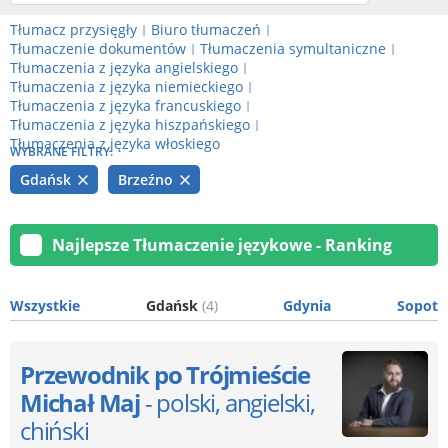
Tłumacz przysięgły
Biuro tłumaczeń
|
|
Tłumaczenie dokumentów
Tłumaczenia symultaniczne
|
|
Tłumaczenia z języka angielskiego
|
Tłumaczenia z języka niemieckiego
|
Tłumaczenia z języka francuskiego
|
Tłumaczenia z języka hiszpańskiego
|
Tłumaczenia z języka włoskiego
WYBRANE FILTRY:
Gdańsk
Brzeźno
Najlepsze Tłumaczenie językowe - Ranking
Wszystkie
Gdańsk
(4)
Gdynia
Sopot
Przewodnik po Trójmieście
Michał Maj
- polski, angielski,
chiński