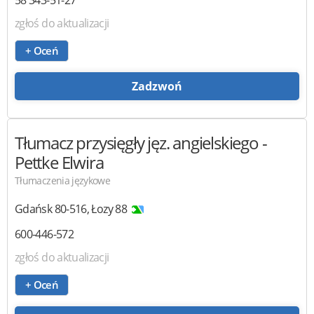
58 343-51-27
zgłoś do aktualizacji
+ Oceń
Zadzwoń
Tłumacz przysięgły jęz. angielskiego
-
Pettke Elwira
Tłumaczenia językowe
Gdańsk
80-516
,
Łozy 88
600-446-572
zgłoś do aktualizacji
+ Oceń