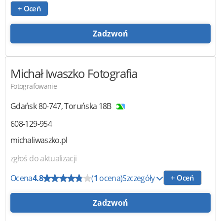
+ Oceń
Zadzwoń
Michał Iwaszko
Fotografia
Fotografowanie
Gdańsk
80-747
,
Toruńska 18B
608-129-954
michaliwaszko.pl
zgłoś do aktualizacji
Ocena
4.8
(
1
ocena)
Szczegóły
+ Oceń
Zadzwoń