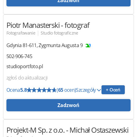
Zadzwoń
Piotr Manasterski - fotograf
|
Fotografowanie
Studio fotograficzne
Gdynia
81-611
,
Zygmunta Augusta 9
502-906-745
studioportfoto.pl
zgłoś do aktualizacji
Ocena
5.8
(
65
ocen)
Szczegóły
+ Oceń
Zadzwoń
Projekt-M Sp. z o.o.
- Michał Ostaszewski