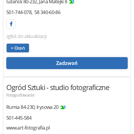
Gdańsk
80-232
,
Jana Matejki 8
501-744-078
58 340-60-86
zgłoś do aktualizacji
+ Oceń
Zadzwoń
Ogród Sztuki
- studio fotograficzne
Fotografowanie
Rumia
84-230
,
Irysowa 20
501-445-584
www.art-fotografia.pl