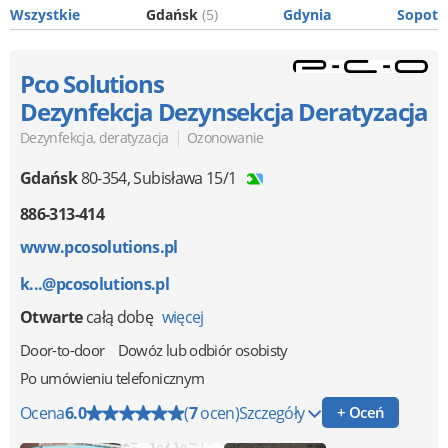
Wszystkie
Gdańsk
(5)
Gdynia
Sopot
Pco Solutions
Dezynfekcja Dezynsekcja Deratyzacja
|
Dezynfekcja, deratyzacja
Ozonowanie
Gdańsk
80-354
,
Subisława 15/1
886-313-414
www.pcosolutions.pl
k...@pcosolutions.pl
Otwarte
całą dobę
więcej
Door-to-door
Dowóz lub odbiór osobisty
Po umówieniu telefonicznym
Ocena
6.0
(
7
ocen)
Szczegóły
+ Oceń