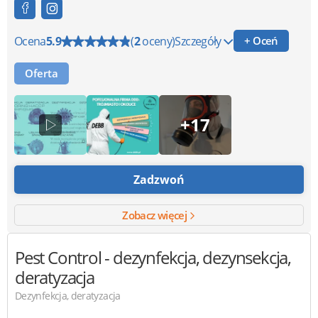
Ocena
5.9
(
2
oceny)
Szczegóły
+ Oceń
Oferta
+17
Zadzwoń
Zobacz więcej
Pest Control
- dezynfekcja, dezynsekcja,
deratyzacja
Dezynfekcja, deratyzacja