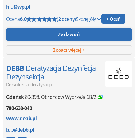
h...@wp.pl
Ocena
6.0
(
2
oceny)
Szczegóły
+ Oceń
Zadzwoń
Zobacz więcej
DEBB
Deratyzacja Dezynfecja
Dezynsekcja
Dezynfekcja, deratyzacja
Gdańsk
80-398
,
Obrońców Wybrzeża 6B/2
780-638-040
www.debb.pl
b...@debb.pl