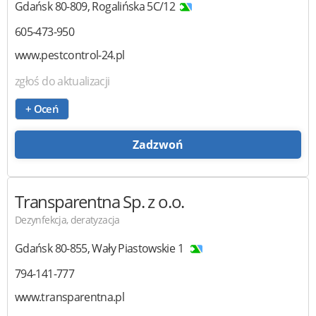
Gdańsk
80-809
,
Rogalińska 5C/12
605-473-950
www.pestcontrol-24.pl
zgłoś do aktualizacji
+ Oceń
Zadzwoń
Transparentna
Sp. z o.o.
Dezynfekcja, deratyzacja
Gdańsk
80-855
,
Wały Piastowskie 1
794-141-777
www.transparentna.pl