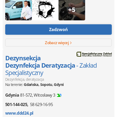
+5
Zadzwoń
Zobacz więcej
Dezynsekcja
Dezynfekcja Deratyzacja
- Zakład
Specjalistyczny
Dezynfekcja, deratyzacja
Na terenie:
Gdańska, Sopotu, Gdyni
Gdynia
81-572
,
Witosławy 3
501-144-025
58 629-16-95
www.ddd24.pl