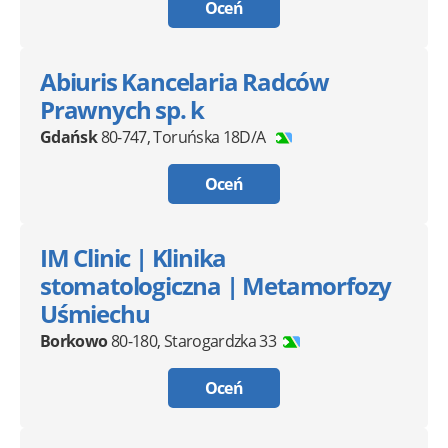
Oceń
Abiuris Kancelaria Radców
Prawnych sp. k
Gdańsk
80-747
,
Toruńska 18D/A
Oceń
IM Clinic | Klinika
stomatologiczna | Metamorfozy
Uśmiechu
Borkowo
80-180
,
Starogardzka 33
Oceń