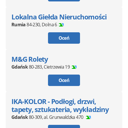
Lokalna Giełda Nieruchomości
Rumia
84-230
,
Dolna 6
Oceń
M&G Rolety
Gdańsk
80-283
,
Cietrzewia 19
Oceń
IKA-KOLOR - Podłogi, drzwi,
tapety, sztukateria, wykładziny
Gdańsk
80-309
,
al. Grunwaldzka 470