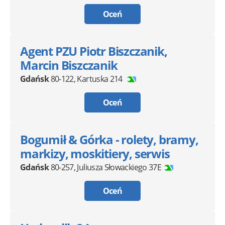
Oceń
Agent PZU Piotr Biszczanik,
Marcin Biszczanik
Gdańsk
80-122
,
Kartuska 214
Oceń
Bogumił & Górka - rolety, bramy,
markizy, moskitiery, serwis
Gdańsk
80-257
,
Juliusza Słowackiego 37E
Oceń