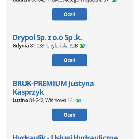
Oceń
Drypol Sp. z o.o Sp .k.
Gdynia
81-033
,
Chylońska 82B
Oceń
BRUK-PREMIUM Justyna
Kasprzyk
Luzino
84-242
,
Wiśniowa 14
Oceń
Hydraulik - Usługi Hydrauliczne,