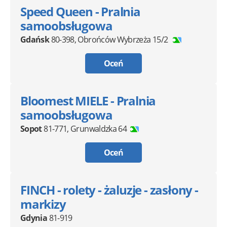
Speed Queen - Pralnia
samoobsługowa
Gdańsk
80-398
,
Obrońców Wybrzeża 15/2
Oceń
Bloomest MIELE - Pralnia
samoobsługowa
Sopot
81-771
,
Grunwaldzka 64
Oceń
FINCH - rolety - żaluzje - zasłony -
markizy
Gdynia
81-919