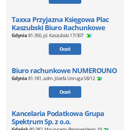
Taxxa Przyjazna Księgowa Plac
Kaszubski Biuro Rachunkowe
Gdynia
81-350
,
pl. Kaszubski 17/307
Oceń
Biuro rachunkowe NUMEROUNO
Gdynia
81-181
,
adm. Józefa Unruga 58/12
Oceń
Kancelaria Podatkowa Grupa
Spektrum Sp. z o.o.
Gdańsk
80-382
,
Maurycego Beniowskiego 19