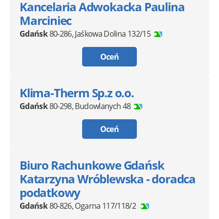
Kancelaria Adwokacka Paulina
Marciniec
Gdańsk
80-286
,
Jaśkowa Dolina 132/15
Oceń
Klima-Therm Sp.z o.o.
Gdańsk
80-298
,
Budowlanych 48
Oceń
Biuro Rachunkowe Gdańsk
Katarzyna Wróblewska - doradca
podatkowy
Gdańsk
80-826
,
Ogarna 117/118/2