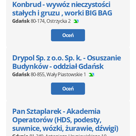
Konbrud - wywóz nieczystości
stałych i gruzu , worki BIG BAG
Gdańsk
80-174
,
Ostrzycka 2
Oceń
Drypol Sp. z o.o. Sp. k. - Osuszanie
Budynków - oddział Gdańsk
Gdańsk
80-855
,
Wały Piastowskie 1
Oceń
Pan Sztaplarek - Akademia
Operatorów (HDS, podesty,
suwnice, wózki, żurawie, dźwigi)