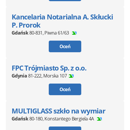
Kancelaria Notarialna A. Skłucki
P. Prorok
Gdańsk
80-831
,
Piwna 61/63
Oceń
FPC Trójmiasto Sp. z o.o.
Gdynia
81-222
,
Morska 107
Oceń
MULTIGLASS szkło na wymiar
Gdańsk
80-180
,
Konstantego Bergiela 4A