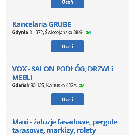
Oceń
Kancelaria GRUBE
Gdynia
81-372
,
Świętojańska 38/9
Oceń
VOX - SALON PODŁÓG, DRZWI i
MEBLI
Gdańsk
80-125
,
Kartuska 422A
Oceń
Maxi - żaluzje fasadowe, pergole
tarasowe, markizy, rolety