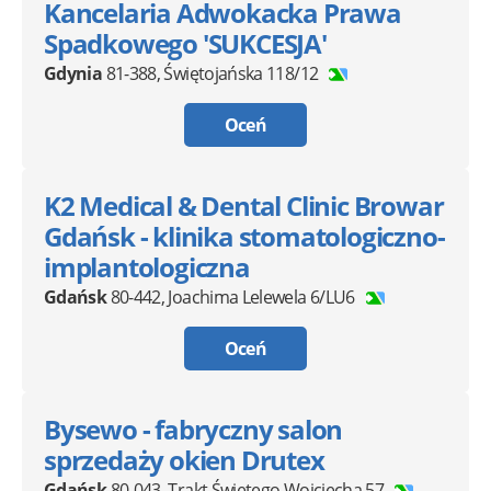
Kancelaria Adwokacka Prawa
Spadkowego 'SUKCESJA'
Gdynia
81-388
,
Świętojańska 118/12
Oceń
K2 Medical & Dental Clinic Browar
Gdańsk - klinika stomatologiczno-
implantologiczna
Gdańsk
80-442
,
Joachima Lelewela 6/LU6
Oceń
Bysewo - fabryczny salon
sprzedaży okien Drutex
Gdańsk
80-043
,
Trakt Świętego Wojciecha 57