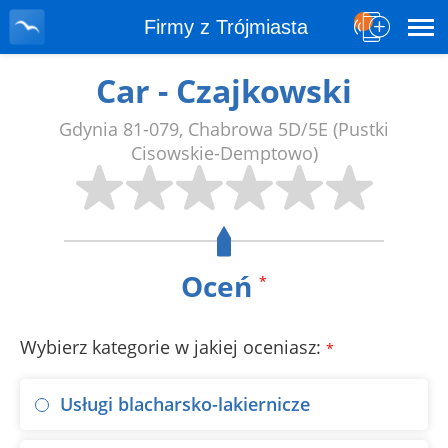
Firmy z Trójmiasta
Car - Czajkowski
Gdynia
81-079
,
Chabrowa 5D/5E
(Pustki
Cisowskie-Demptowo)
Oceń
*
Wybierz kategorie w jakiej oceniasz:
*
Usługi blacharsko-lakiernicze