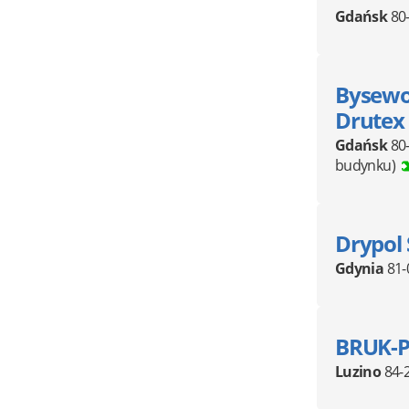
Gdańsk
80
Bysewo 
Drutex
Gdańsk
80
budynku)
Drypol S
Gdynia
81-
BRUK-P
Luzino
84-