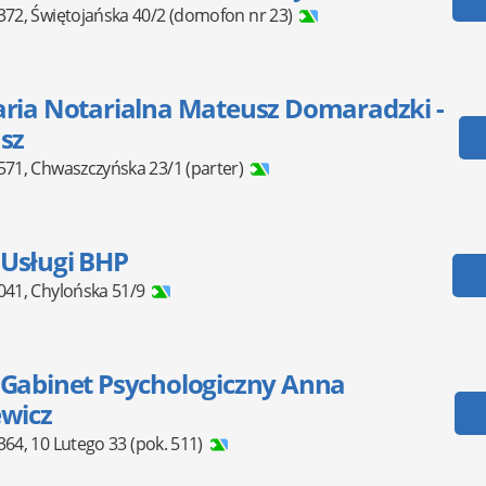
372
,
Świętojańska 40/2
(domofon nr 23)
aria Notarialna Mateusz Domaradzki -
sz
571
,
Chwaszczyńska 23/1
(parter)
Usługi BHP
041
,
Chylońska 51/9
 Gabinet Psychologiczny Anna
ewicz
364
,
10 Lutego 33
(pok. 511)