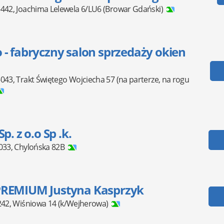
-442
,
Joachima Lelewela 6/LU6
(Browar Gdański)
- fabryczny salon sprzedaży okien
-043
,
Trakt Świętego Wojciecha 57
(na parterze, na rogu
p. z o.o Sp .k.
033
,
Chylońska 82B
REMIUM Justyna Kasprzyk
242
,
Wiśniowa 14
(k/Wejherowa)