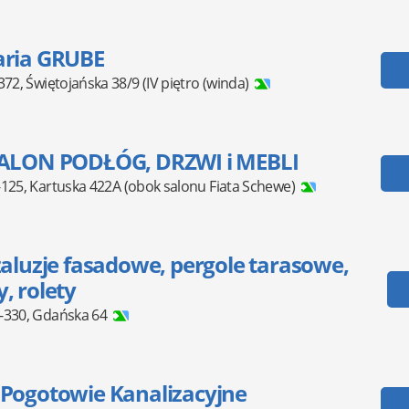
aria GRUBE
372
,
Świętojańska 38/9
(IV piętro (winda)
SALON PODŁÓG, DRZWI i MEBLI
-125
,
Kartuska 422A
(obok salonu Fiata Schewe)
żaluzje fasadowe, pergole tarasowe,
, rolety
-330
,
Gdańska 64
 Pogotowie Kanalizacyjne