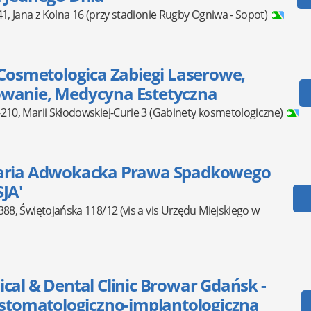
41
,
Jana z Kolna 16
(przy stadionie Rugby Ogniwa - Sopot)
 Cosmetologica Zabiegi Laserowe,
wanie, Medycyna Estetyczna
-210
,
Marii Skłodowskiej-Curie 3
(Gabinety kosmetologiczne)
aria Adwokacka Prawa Spadkowego
JA'
388
,
Świętojańska 118/12
(vis a vis Urzędu Miejskiego w
cal & Dental Clinic Browar Gdańsk -
 stomatologiczno-implantologiczna