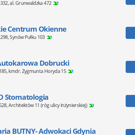
-332
,
al. Grunwaldzka 472
ie Centrum Okienne
-298
,
Synów Pułku 103
Autokarowa Dobrucki
185
,
kmdr. Zygmunta Horyda 15
 Stomatologia
528
,
Architektów 11
(róg ulicy Inżynierskiej)
aria BUTNY- Adwokaci Gdynia