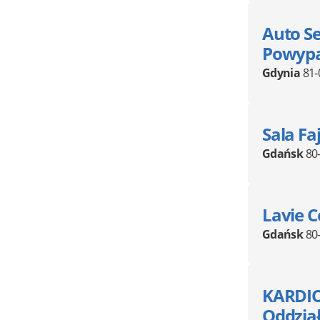
Auto S
Powyp
Gdynia
81-
Sala Fa
Gdańsk
80
Lavie 
Gdańsk
80
KARDIO
Oddział