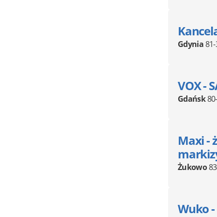
Kancel
Gdynia
81-
VOX - 
Gdańsk
80
Maxi - 
markizy
Żukowo
83
Wuko -