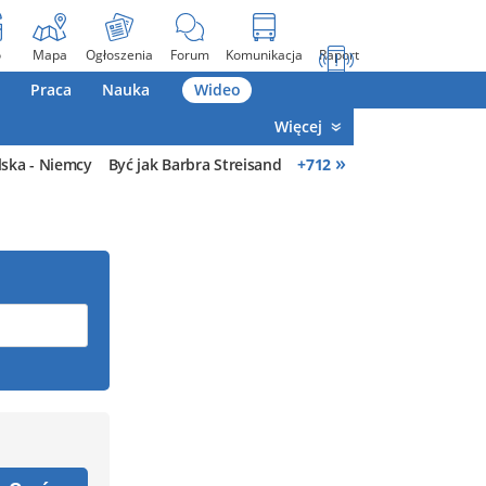
o
Mapa
Ogłoszenia
Forum
Komunikacja
Raport
Praca
Nauka
Wideo
Więcej
»
lska - Niemcy
Być jak Barbra Streisand
+
712