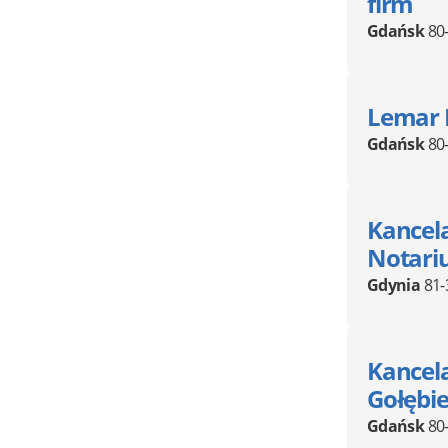
firm
Gdańsk
80
Lemar I
Gdańsk
80
Kancela
Notari
Gdynia
81-
Kancel
Gołębi
Gdańsk
80