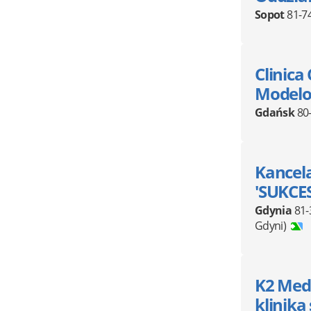
Sopot
81-7
Clinica
Modelo
Gdańsk
80
Kancel
'SUKCES
Gdynia
81-
Gdyni)
K2 Medi
klinika