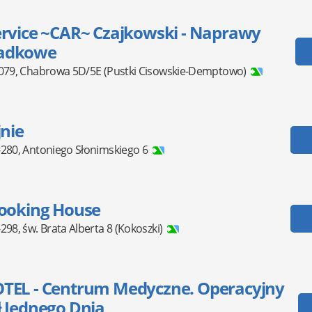
ervice ~CAR~ Czajkowski - Naprawy
adkowe
079
,
Chabrowa 5D/5E
(Pustki Cisowskie-Demptowo)
jnie
-280
,
Antoniego Słonimskiego 6
Cooking House
-298
,
św. Brata Alberta 8
(Kokoszki)
TEL - Centrum Medyczne. Operacyjny
 Jednego Dnia