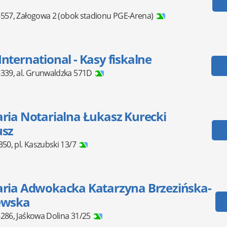
-557
,
Załogowa 2
(obok stadionu PGE-Arena)
nternational - Kasy fiskalne
-339
,
al. Grunwaldzka 571D
ria Notarialna Łukasz Kurecki
usz
350
,
pl. Kaszubski 13/7
aria Adwokacka Katarzyna Brzezińska-
ewska
-286
,
Jaśkowa Dolina 31/25