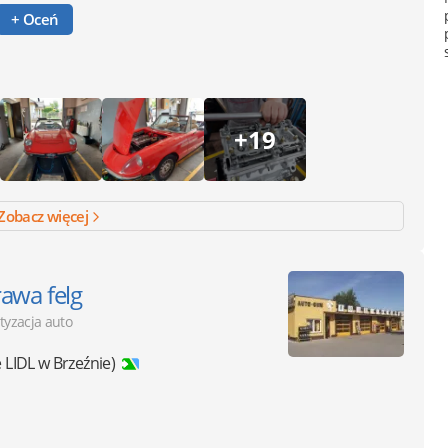
+ Oceń
+19
Zobacz więcej
rawa felg
tyzacja auto
 LIDL w Brzeźnie)