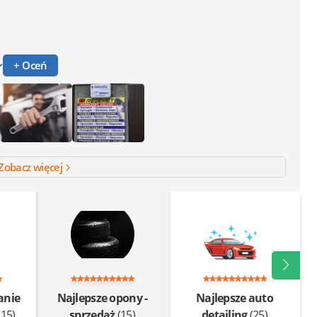
+ Oceń
Zobacz więcej
anie
Najlepsze opony -
Najlepsze auto
(15)
sprzedaż
(15)
detailing
(25)