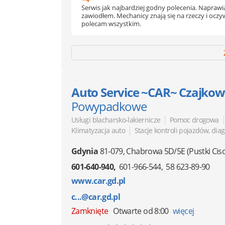
Serwis jak najbardziej godny polecenia. Naprawia
zawiodłem. Mechanicy znają się na rzeczy i oczyw
polecam wszystkim.
Auto Service ~CAR~ Czajkow
Powypadkowe
|
Usługi blacharsko-lakiernicze
Pomoc drogowa
|
Klimatyzacja auto
Stacje kontroli pojazdów, dia
Gdynia
81-079
,
Chabrowa 5D/5E
(Pustki Ci
601-640-940
601-966-544
58 623-89-90
www.car.gd.pl
c...@car.gd.pl
Zamknięte
Otwarte od 8:00
więcej