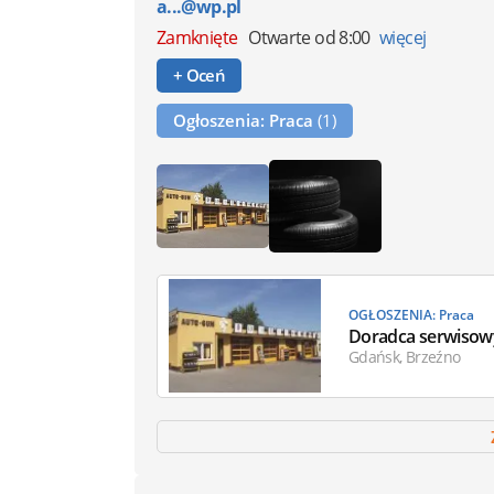
a...@wp.pl
Zamknięte
Otwarte od 8:00
więcej
+ Oceń
Ogłoszenia: Praca
(1)
OGŁOSZENIA: Praca
Doradca serwisow
Gdańsk, Brzeźno