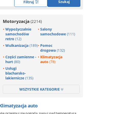
Szukaj
Filtruj
Motoryzacja
(2214)
Wypożyczalnie
Salony
samochodów
samochodowe
(111)
retro
(12)
Wulkanizacja
(189)
Pomoc
drogowa
(132)
Części zamienne -
Klimatyzacja
hurt
(80)
auto
(78)
Usługi
blacharsko-
lakiernicze
(135)
WSZYSTKIE KATEGORIE
Klimatyzacja auto
Nie przejmuj się pogodą, panuj nad temperaturą