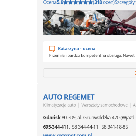
Ocena
5.9
(
318
ocen)
Szczegóły
Katarzyna - ocena
Przemiła i bardzo kompetentna obsługa. Nawet 
AUTO REGEMET
|
|
Klimatyzacja auto
Warsztaty samochodowe
A
Gdańsk
80-309
,
al. Grunwaldzka 470
(Wjazd 
695-344-411
58 344-44-11
58 341-18-85
www.regemet.com.pl