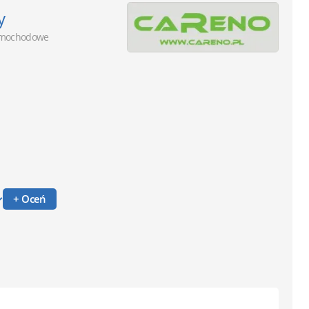
y
amochodowe
+ Oceń