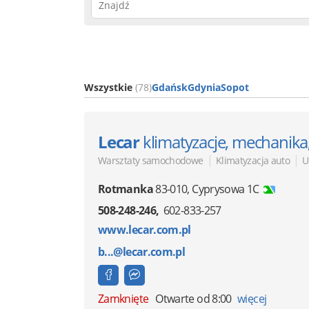
Wszystkie
(78)
Gdańsk
Gdynia
Sopot
Lecar
klimatyzacje, mechanika
|
|
Warsztaty samochodowe
Klimatyzacja auto
U
Rotmanka
83-010
,
Cyprysowa 1C
508-248-246
602-833-257
www.lecar.com.pl
b...@lecar.com.pl
Zamknięte
Otwarte od 8:00
więcej