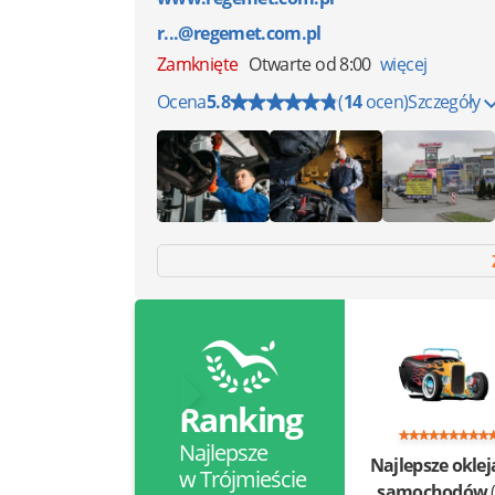
r...@regemet.com.pl
Zamknięte
Otwarte od 8:00
więcej
Ocena
5.8
(
14
ocen)
Szczegóły
Ranking
Najlepsze
Najlepsze oklej
w Trójmieście
samochodów