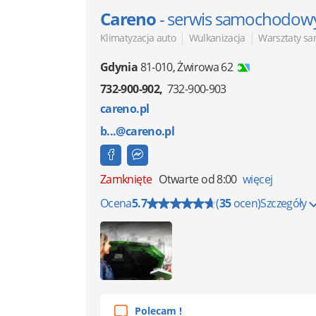
Careno
- serwis samochodow
|
|
Klimatyzacja auto
Wulkanizacja
Warsztaty s
Gdynia
81-010
,
Żwirowa 62
732-900-902
732-900-903
careno.pl
b...@careno.pl
Zamknięte
Otwarte od 8:00
więcej
Ocena
5.7
(
35
ocen)
Szczegóły
Polecam !