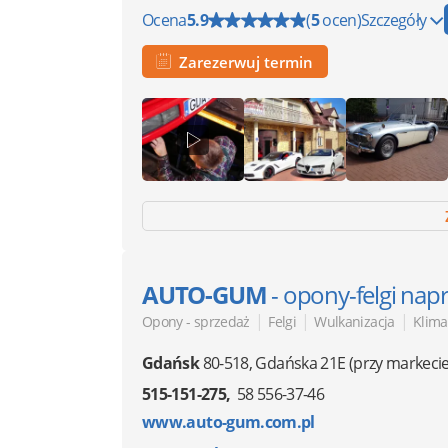
Ocena
5.9
(
5
ocen)
Szczegóły
Zarezerwuj termin
AUTO-GUM
- opony-felgi nap
|
|
|
Opony - sprzedaż
Felgi
Wulkanizacja
Klima
Gdańsk
80-518
,
Gdańska 21E
(przy markecie
515-151-275
58 556-37-46
www.auto-gum.com.pl