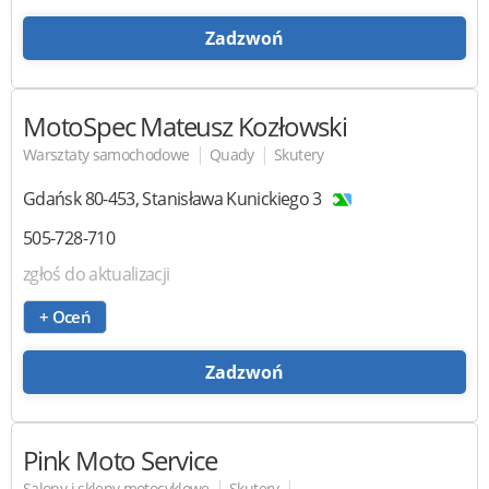
Zadzwoń
MotoSpec
Mateusz Kozłowski
|
|
Warsztaty samochodowe
Quady
Skutery
Gdańsk
80-453
,
Stanisława Kunickiego 3
505-728-710
zgłoś do aktualizacji
+ Oceń
Zadzwoń
Pink Moto Service
|
|
Salony i sklepy motocyklowe
Skutery