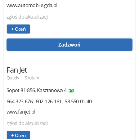
www.automobile.gda.pl
zgłoś do aktualizacji
+ Oceń
Zadzwoń
Fan Jet
|
Quady
Skutery
Sopot
81-856
,
Kasztanowa 4
664-323-676
602-126-161
58 550-01-40
www.fanjet.pl
zgłoś do aktualizacji
+ Oceń