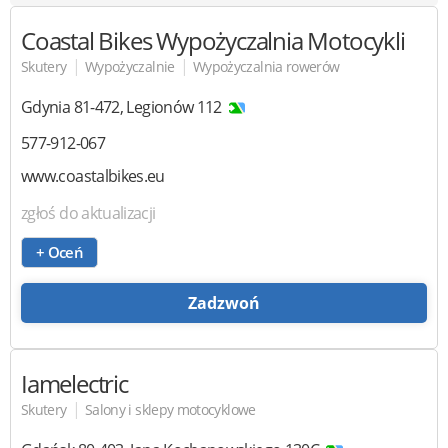
Coastal Bikes
Wypożyczalnia Motocykli
|
|
Skutery
Wypożyczalnie
Wypożyczalnia rowerów
Gdynia
81-472
,
Legionów 112
577-912-067
www.coastalbikes.eu
zgłoś do aktualizacji
+ Oceń
Zadzwoń
Iamelectric
|
Skutery
Salony i sklepy motocyklowe