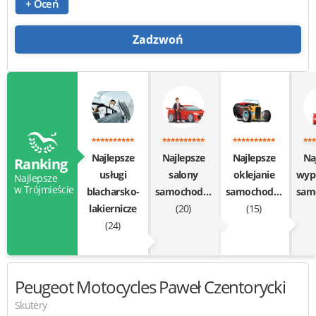
+ Oceń
Zadzwoń
Najlepsze
Najlepsze
Najlepsze
Na
Ranking
usługi
salony
oklejanie
wyp
Najlepsze
w Trójmieście
blacharsko-
samochodowe
samochodów
lakiernicze
(20)
(15)
(24)
Peugeot Motocycles
Paweł Czentorycki
Skutery