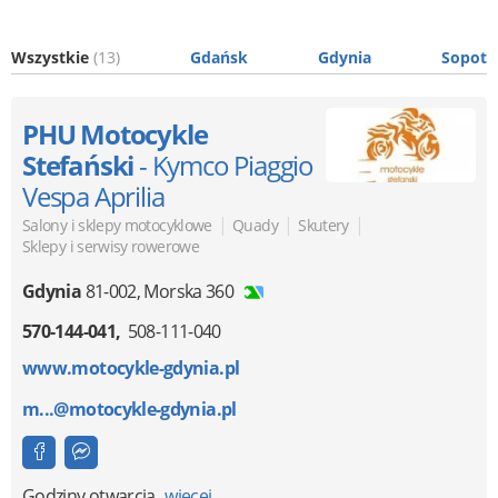
Wszystkie
(13)
Gdańsk
Gdynia
Sopot
PHU Motocykle
Stefański
- Kymco Piaggio
Vespa Aprilia
|
|
|
Salony i sklepy motocyklowe
Quady
Skutery
Sklepy i serwisy rowerowe
Gdynia
81-002
,
Morska 360
570-144-041
508-111-040
www.motocykle-gdynia.pl
m...@motocykle-gdynia.pl
Godziny otwarcia
więcej