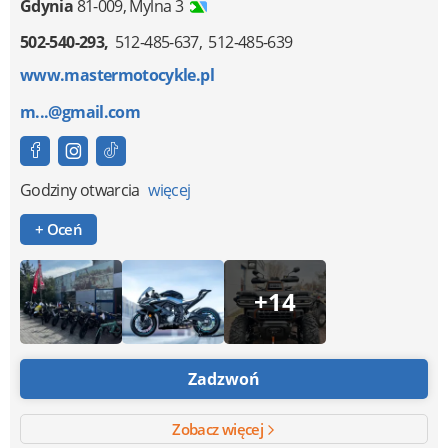
Gdynia
81-009
,
Mylna 3
502-540-293
512-485-637
512-485-639
www.mastermotocykle.pl
m...@gmail.com
Godziny otwarcia
więcej
+ Oceń
+14
Zadzwoń
Zobacz więcej