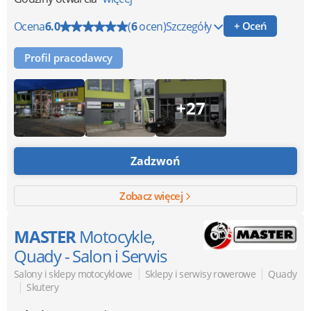
Ocena
6.0
(
6
ocen)
Szczegóły
+ Oceń
Profil pracodawcy
+27
Zadzwoń
Zobacz więcej
MASTER
Motocykle,
Quady - Salon i Serwis
|
|
Salony i sklepy motocyklowe
Sklepy i serwisy rowerowe
Quady
|
Skutery