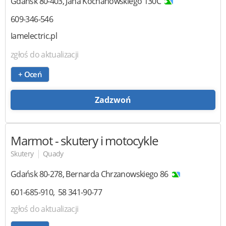
Gdańsk
80-403
,
Jana Kochanowskiego 130C
609-346-546
Iamelectric.pl
zgłoś do aktualizacji
+ Oceń
Zadzwoń
Marmot
- skutery i motocykle
|
Skutery
Quady
Gdańsk
80-278
,
Bernarda Chrzanowskiego 86
601-685-910
58 341-90-77
zgłoś do aktualizacji