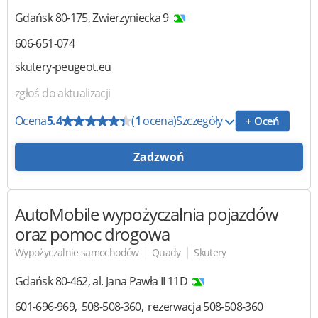
Gdańsk
80-175
,
Zwierzyniecka 9
606-651-074
skutery-peugeot.eu
zgłoś do aktualizacji
Ocena
5.4
(
1
ocena)
Szczegóły
+ Oceń
Zadzwoń
AutoMobile
wypożyczalnia pojazdów
oraz pomoc drogowa
|
|
Wypożyczalnie samochodów
Quady
Skutery
Gdańsk
80-462
,
al. Jana Pawła II 11D
601-696-969
508-508-360
rezerwacja 508-508-360