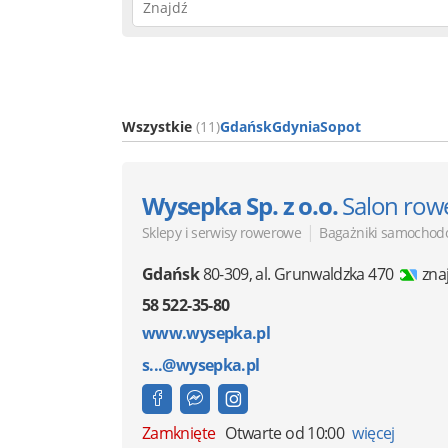
Wszystkie
(11)
Gdańsk
Gdynia
Sopot
Wysepka Sp. z o.o.
Salon rowe
|
Sklepy i serwisy rowerowe
Bagażniki samocho
Gdańsk
80-309
,
al. Grunwaldzka 470
zna
58 522-35-80
www.wysepka.pl
s...@wysepka.pl
Zamknięte
Otwarte od 10:00
więcej