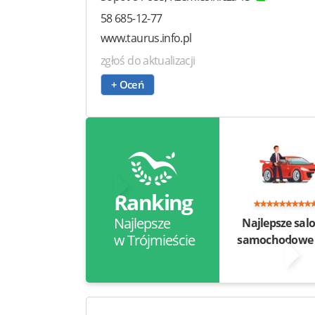
58 685-12-77
www.taurus.info.pl
zgłoś do aktualizacji
+ Oceń
Ranking
Najlepsze
Najlepsze sal
w Trójmieście
samochodow