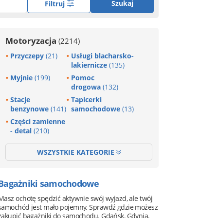
Szukaj
Filtruj
Motoryzacja
(2214)
Przyczepy
(21)
Usługi blacharsko-
lakiernicze
(135)
Myjnie
(199)
Pomoc
drogowa
(132)
Stacje
Tapicerki
benzynowe
(141)
samochodowe
(13)
Części zamienne
- detal
(210)
WSZYSTKIE KATEGORIE
Bagażniki samochodowe
Masz ochotę spędzić aktywnie swój wyjazd, ale twój
samochód jest mało pojemny. Sprawdź gdzie możesz
zakupić bagażniki do samochodu. Gdańsk, Gdynia,