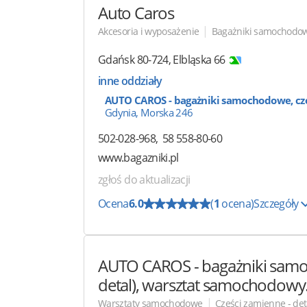
Auto Caros
|
Akcesoria i wyposażenie
Bagażniki samochodo
Gdańsk
80-724
,
Elbląska 66
inne oddziały
AUTO CAROS - bagażniki samochodowe, czę
Gdynia, Morska 246
502-028-968
58 558-80-60
www.bagazniki.pl
zgłoś do aktualizacji
Ocena
6.0
(
1
ocena)
Szczegóły
AUTO CAROS
- bagażniki sam
detal), warsztat samochodowy
|
Warsztaty samochodowe
Części zamienne - det