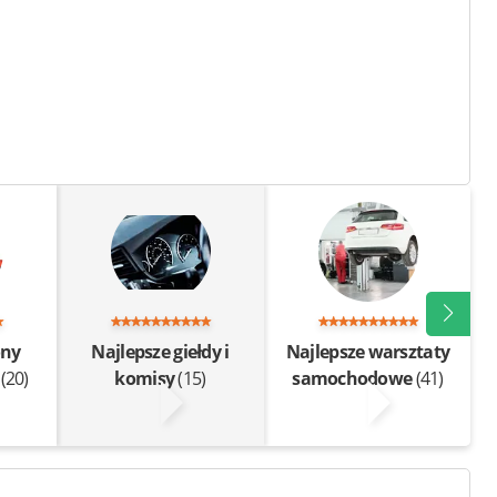
ony
Najlepsze giełdy i
Najlepsze warsztaty
e
(20)
komisy
(15)
samochodowe
(41)
b