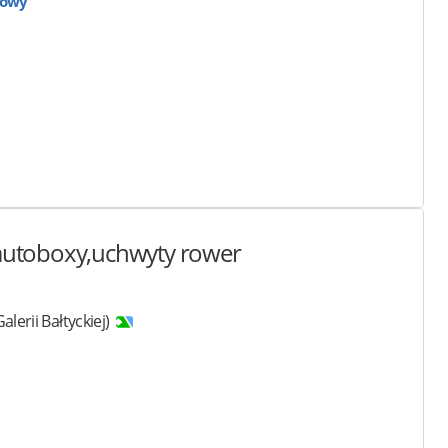
gowy
,autoboxy,uchwyty rower
Galerii Bałtyckiej)