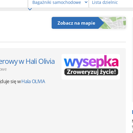
Zobacz na mapie
rowy w Hali Olivia
dowe
jduje się w
Hala OLIVIA