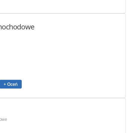
samochodowe
+ Oceń
rowe