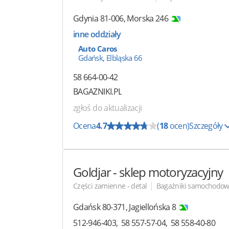
Gdynia
81-006
,
Morska 246
inne oddziały
Auto Caros
Gdańsk, Elbląska 66
58 664-00-42
BAGAZNIKI.PL
zgłoś do aktualizacji
Ocena
4.7
(
18
ocen)
Szczegóły
Goldjar
- sklep motoryzacyjny
|
Części zamienne - detal
Bagażniki samochodo
Gdańsk
80-371
,
Jagiellońska 8
512-946-403
58 557-57-04
58 558-40-80