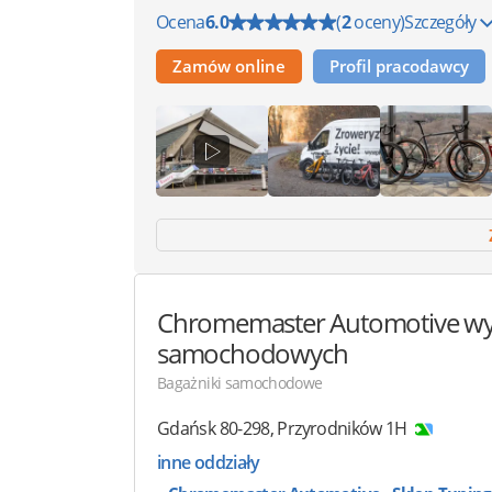
Ocena
6.0
(
2
oceny)
Szczegóły
Zamów online
Profil pracodawcy
Chromemaster Automotive
wy
samochodowych
Bagażniki samochodowe
Gdańsk
80-298
,
Przyrodników 1H
inne oddziały