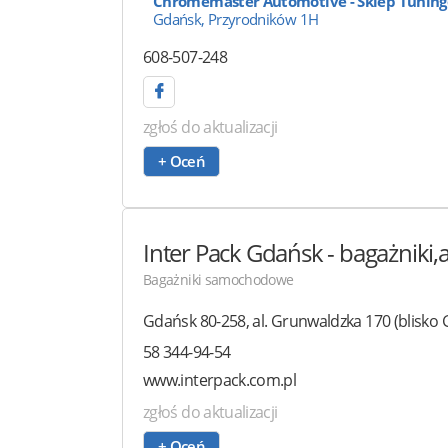
Chromemaster Automotive - Sklep Tunin
Gdańsk, Przyrodników 1H
608-507-248
zgłoś do aktualizacji
+ Oceń
Inter Pack Gdańsk
- bagażniki
Bagażniki samochodowe
Gdańsk
80-258
,
al. Grunwaldzka 170
(blisko 
58 344-94-54
www.interpack.com.pl
zgłoś do aktualizacji
+ Oceń