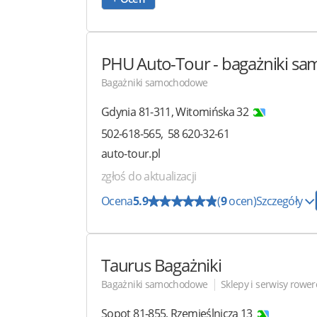
PHU Auto-Tour
- bagażniki 
Bagażniki samochodowe
Gdynia
81-311
,
Witomińska 32
502-618-565
58 620-32-61
auto-tour.pl
zgłoś do aktualizacji
Ocena
5.9
(
9
ocen)
Szczegóły
Taurus Bagażniki
|
Bagażniki samochodowe
Sklepy i serwisy rowe
Sopot
81-855
,
Rzemieślnicza 13