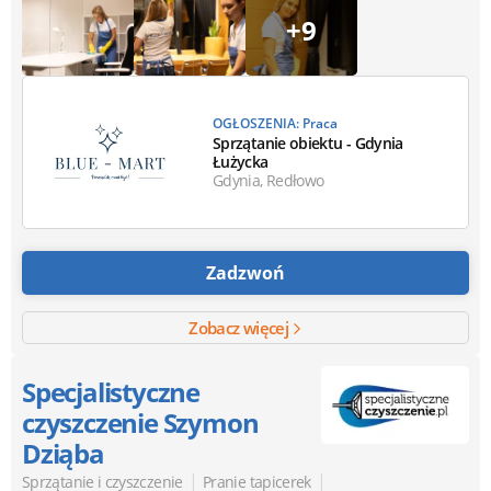
+9
OGŁOSZENIA: Praca
Sprzątanie obiektu - Gdynia
Łużycka
Gdynia, Redłowo
Zadzwoń
Zobacz więcej
Specjalistyczne
czyszczenie Szymon
Dziąba
|
|
Sprzątanie i czyszczenie
Pranie tapicerek