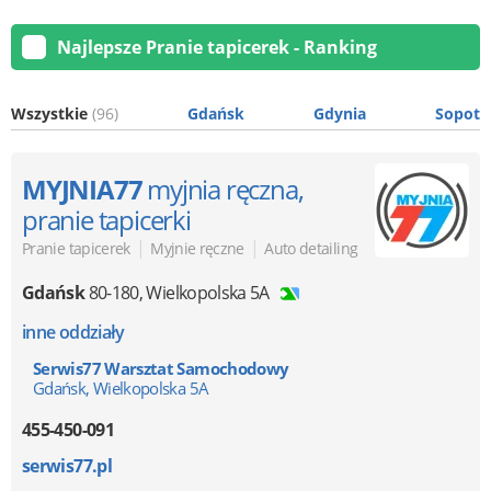
Najlepsze Pranie tapicerek - Ranking
Wszystkie
(96)
Gdańsk
Gdynia
Sopot
MYJNIA77
myjnia ręczna,
pranie tapicerki
|
|
Pranie tapicerek
Myjnie ręczne
Auto detailing
Gdańsk
80-180
,
Wielkopolska 5A
inne oddziały
Serwis77 Warsztat Samochodowy
Gdańsk, Wielkopolska 5A
455-450-091
serwis77.pl