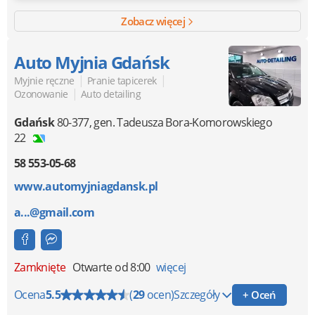
niezawodność. Współpraca przebiega bezproblemowo,
dlatego z pełnym przekonaniem polecamy firmę Clean Up
Zobacz więcej
każdemu, kto szuka rzetelnej firmy do stałego sprzątania
biura.
Auto Myjnia Gdańsk
|
|
Myjnie ręczne
Pranie tapicerek
|
Ozonowanie
Auto detailing
Gdańsk
80-377
,
gen. Tadeusza Bora-Komorowskiego
22
58 553-05-68
www.automyjniagdansk.pl
a...@gmail.com
Zamknięte
Otwarte od 8:00
więcej
Ocena
5.5
(
29
ocen)
Szczegóły
+ Oceń