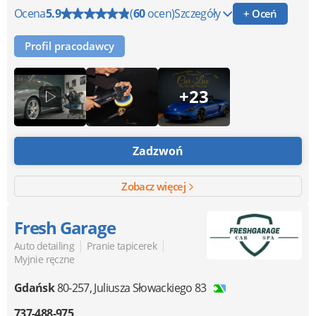
Ocena
5.9
(
60
ocen)
Szczegóły
+ Oceń
Profil pracodawcy
+23
Zadzwoń
Zobacz więcej
Fresh Garage
|
|
Auto detailing
Pranie tapicerek
Myjnie ręczne
Gdańsk
80-257
,
Juliusza Słowackiego 83
737-488-975