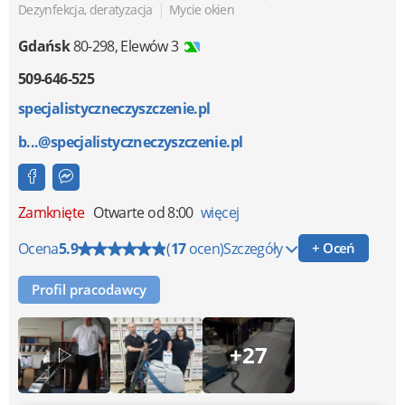
|
Dezynfekcja, deratyzacja
Mycie okien
Gdańsk
80-298
,
Elewów 3
509-646-525
specjalistyczneczyszczenie.pl
b...@specjalistyczneczyszczenie.pl
Zamknięte
Otwarte od 8:00
więcej
Ocena
5.9
(
17
ocen)
Szczegóły
+ Oceń
Profil pracodawcy
+27