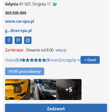
Gdynia
81-507
,
Stryjska 11
505-505-599
www.car-spa.pl
g...@car-spa.pl
Zamknięte
Otwarte od 8:00
więcej
Ocena
5.9
(
9
ocen)
Szczegóły
+ Oceń
Profil pracodawcy
+5
Zadzwoń