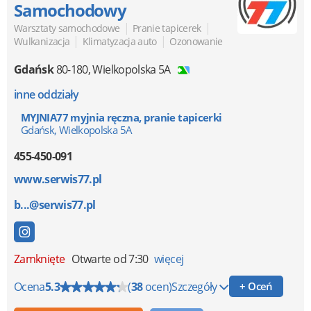
Samochodowy
|
|
Warsztaty samochodowe
Pranie tapicerek
|
|
Wulkanizacja
Klimatyzacja auto
Ozonowanie
Gdańsk
80-180
,
Wielkopolska 5A
inne oddziały
MYJNIA77 myjnia ręczna, pranie tapicerki
Gdańsk, Wielkopolska 5A
455-450-091
www.serwis77.pl
b...@serwis77.pl
Zamknięte
Otwarte od 7:30
więcej
Ocena
5.3
(
38
ocen)
Szczegóły
+ Oceń