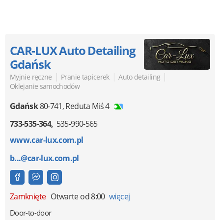
CAR-LUX Auto Detailing
Gdańsk
|
|
|
Myjnie ręczne
Pranie tapicerek
Auto detailing
Oklejanie samochodów
Gdańsk
80-741
,
Reduta Miś 4
733-535-364
535-990-565
www.car-lux.com.pl
b...@car-lux.com.pl
Zamknięte
Otwarte od 8:00
więcej
Door-to-door