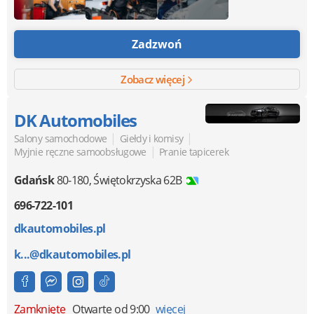
Zadzwoń
Zobacz więcej
DK Automobiles
|
|
Salony samochodowe
Giełdy i komisy
|
Myjnie ręczne samoobsługowe
Pranie tapicerek
Gdańsk
80-180
,
Świętokrzyska 62B
696-722-101
dkautomobiles.pl
k...@dkautomobiles.pl
Zamknięte
Otwarte od 9:00
więcej