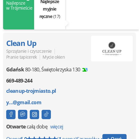
Najlepsze
Najlepsze
w Trójmieście
myjnie
ręczne
(17)
Clean Up
|
Sprzątanie i czyszczenie
|
Pranie tapicerek
Mycie okien
Gdańsk
80-180
,
Świętokrzyska 130
669-489-244
cleanup-trojmiasto.pl
y...@gmail.com
Otwarte
całą dobę
więcej
Ocena
6.0
(
1
ocena)
Szczegóły
+ Oceń