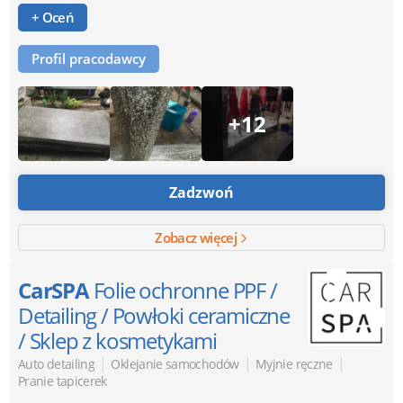
+ Oceń
Profil pracodawcy
+12
Zadzwoń
Zobacz więcej
CarSPA
Folie ochronne PPF /
Detailing / Powłoki ceramiczne
/ Sklep z kosmetykami
|
|
|
Auto detailing
Oklejanie samochodów
Myjnie ręczne
Pranie tapicerek