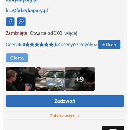
k...@fabrykapary.pl
Zamknięte
Otwarte od 9:00
więcej
Ocena
6.0
(
62
oceny)
Szczegóły
+ Oceń
Oferta
+9
Zadzwoń
Zobacz więcej