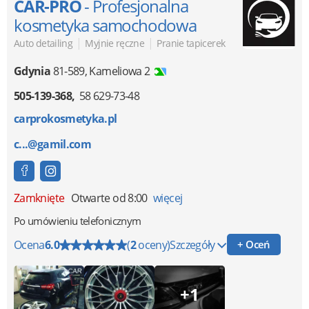
CAR-PRO
- Profesjonalna
kosmetyka samochodowa
|
|
Auto detailing
Myjnie ręczne
Pranie tapicerek
Gdynia
81-589
,
Kameliowa 2
505-139-368
58 629-73-48
carprokosmetyka.pl
c...@gamil.com
Zamknięte
Otwarte od 8:00
więcej
Po umówieniu telefonicznym
Ocena
6.0
(
2
oceny)
Szczegóły
+ Oceń
+1