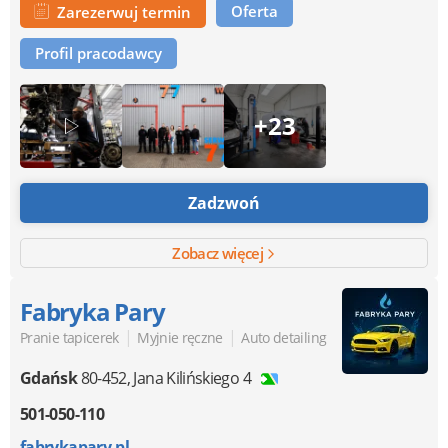
Oferta
Zarezerwuj termin
Profil pracodawcy
+23
Zadzwoń
Zobacz więcej
Fabryka Pary
|
|
Pranie tapicerek
Myjnie ręczne
Auto detailing
Gdańsk
80-452
,
Jana Kilińskiego 4
501-050-110
fabrykapary.pl