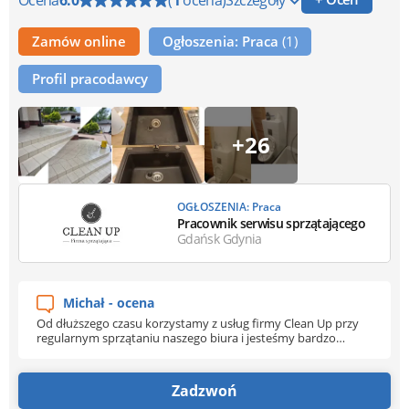
Zamów online
Ogłoszenia: Praca
(1)
Profil pracodawcy
+26
OGŁOSZENIA: Praca
Pracownik serwisu sprzątającego
Gdańsk Gdynia
Michał - ocena
Od dłuższego czasu korzystamy z usług firmy Clean Up przy
regularnym sprzątaniu naszego biura i jesteśmy bardzo
zadowoleni. Zespół jest zawsze punktualny, dokładny i
profesjonalny. Biuro po każdej wizycie jest idealnie czyste, a
wszystkie prace wykonywane są z dbałością o każdy szczegół.
Zadzwoń
Doceniamy również świetny kontakt, elastyczność oraz