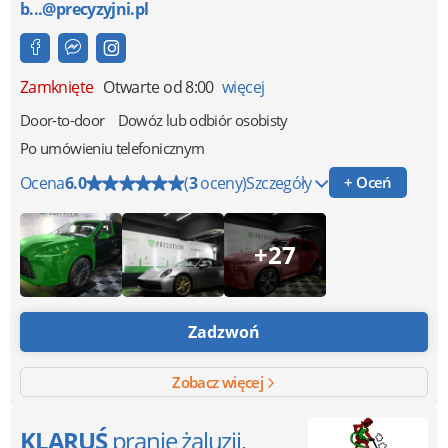
b...@precyzyjni.pl
Zamknięte
Otwarte od 8:00
więcej
Door-to-door
Dowóz lub odbiór osobisty
Po umówieniu telefonicznym
Ocena
6.0
(
3
oceny)
Szczegóły
+ Oceń
+27
Zadzwoń
Zobacz więcej
KLARUŚ
pranie żaluzji,