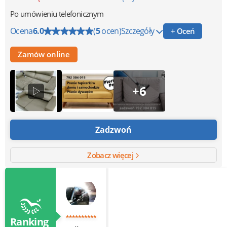
Po umówieniu telefonicznym
Ocena
6.0
(
5
ocen)
Szczegóły
+ Oceń
Zamów online
+6
Zadzwoń
Zobacz więcej
Ranking