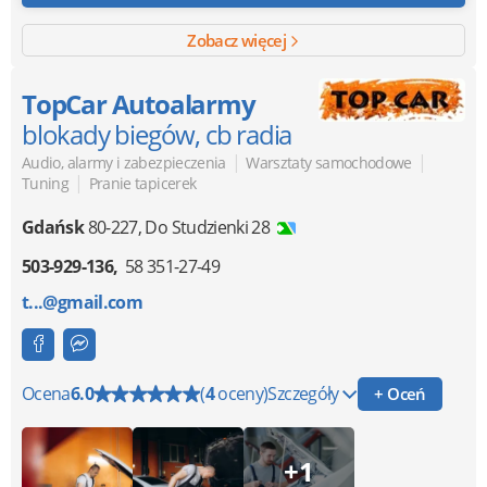
Zobacz więcej
TopCar Autoalarmy
blokady biegów, cb radia
|
|
Audio, alarmy i zabezpieczenia
Warsztaty samochodowe
|
Tuning
Pranie tapicerek
Gdańsk
80-227
,
Do Studzienki 28
503-929-136
58 351-27-49
t...@gmail.com
Ocena
6.0
(
4
oceny)
Szczegóły
+ Oceń
+1