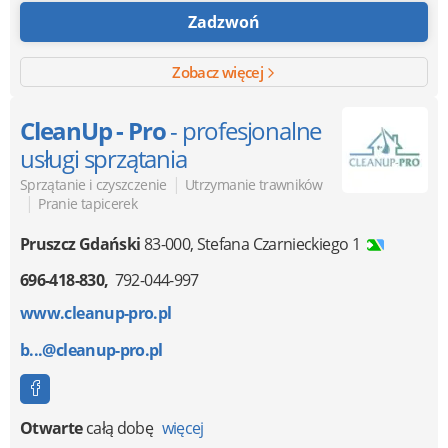
Zadzwoń
Zobacz więcej
CleanUp - Pro
- profesjonalne
usługi sprzątania
|
Sprzątanie i czyszczenie
Utrzymanie trawników
|
Pranie tapicerek
Pruszcz Gdański
83-000
,
Stefana Czarnieckiego 1
696-418-830
792-044-997
www.cleanup-pro.pl
b...@cleanup-pro.pl
Otwarte
całą dobę
więcej