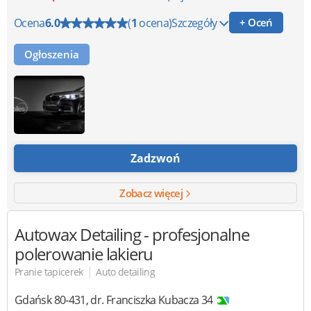
Ocena
6.0
(
1
ocena)
Szczegóły
+ Oceń
Ogłoszenia
Zadzwoń
Zobacz więcej
Autowax Detailing
- profesjonalne
polerowanie lakieru
|
Pranie tapicerek
Auto detailing
Gdańsk
80-431
,
dr. Franciszka Kubacza 34