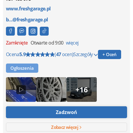
www.freshgarage.pl
b...@freshgarage.pl
Zamknięte
Otwarte od 9:00
więcej
Ocena
5.9
(
47
ocen)
Szczegóły
+ Oceń
Ogłoszenia
+16
Zadzwoń
Zobacz więcej