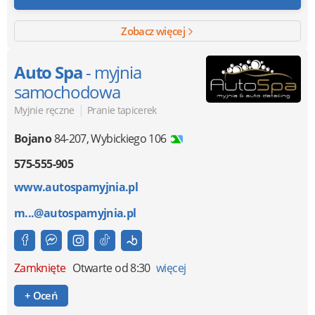
Zobacz więcej
Auto Spa
- myjnia
samochodowa
|
Myjnie ręczne
Pranie tapicerek
Bojano
84-207
,
Wybickiego 106
575-555-905
www.autospamyjnia.pl
m...@autospamyjnia.pl
Zamknięte
Otwarte od 8:30
więcej
+ Oceń