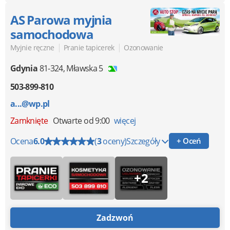
AS Parowa myjnia
samochodowa
|
|
Myjnie ręczne
Pranie tapicerek
Ozonowanie
Gdynia
81-324
,
Mławska 5
503-899-810
a...@wp.pl
Zamknięte
Otwarte od 9:00
więcej
Ocena
6.0
(
3
oceny)
Szczegóły
+ Oceń
+2
Zadzwoń