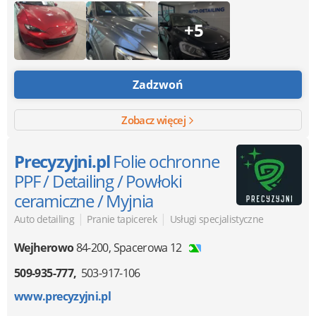
+5
Zadzwoń
Zobacz więcej
Precyzyjni.pl
Folie ochronne
PPF / Detailing / Powłoki
ceramiczne / Myjnia
|
|
Auto detailing
Pranie tapicerek
Usługi specjalistyczne
Wejherowo
84-200
,
Spacerowa 12
509-935-777
503-917-106
www.precyzyjni.pl