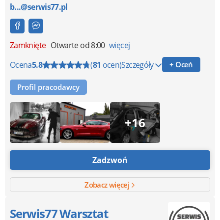
b...@serwis77.pl
Zamknięte
Otwarte od 8:00
więcej
Ocena
5.8
(
81
ocen)
Szczegóły
+ Oceń
Profil pracodawcy
+16
Zadzwoń
Zobacz więcej
Serwis77 Warsztat