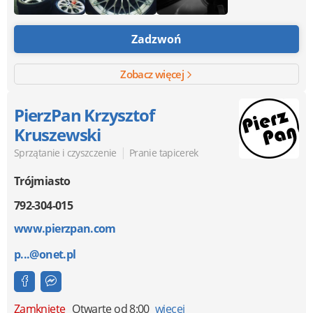
Zadzwoń
Zobacz więcej
PierzPan Krzysztof
Kruszewski
|
Sprzątanie i czyszczenie
Pranie tapicerek
Trójmiasto
792-304-015
www.pierzpan.com
p...@onet.pl
Zamknięte
Otwarte od 8:00
więcej