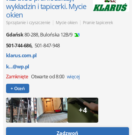
wykładzin i tapicerki. Mycie
okien
|
|
Sprzątanie i czyszczenie
Mycie okien
Pranie tapicerek
Gdańsk
80-288
,
Bulońska 12B/9
501-744-686
501-847-948
klarus.com.pl
k...@wp.pl
Zamknięte
Otwarte od 8:00
więcej
+ Oceń
+4
Zadzwoń