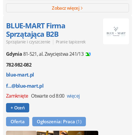
Zobacz więcej
BLUE-MART Firma
Sprzątająca B2B
|
Sprzątanie i czyszczenie
Pranie tapicerek
Gdynia
81-521
,
al. Zwycięstwa 241/13
782-982-082
blue-mart.pl
f...@blue-mart.pl
Zamknięte
Otwarte od 8:00
więcej
+ Oceń
Oferta
Ogłoszenia: Praca
(1)