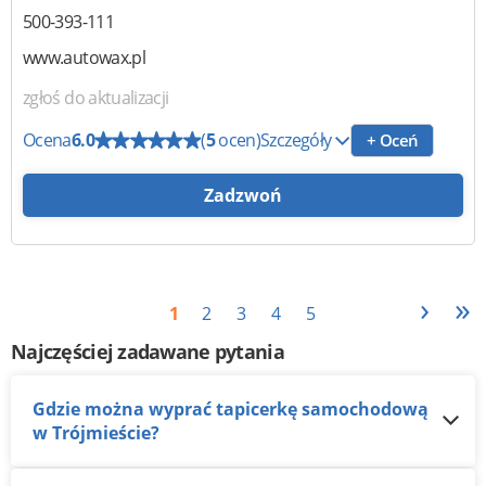
500-393-111
www.autowax.pl
zgłoś do aktualizacji
Ocena
6.0
(
5
ocen)
Szczegóły
+ Oceń
Zadzwoń
›
»
1
2
3
4
5
Najczęściej zadawane pytania
Gdzie można wyprać tapicerkę samochodową
w Trójmieście?