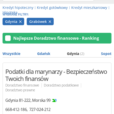
Kredyt hipoteczny
Kredyt gotówkowy
Kredyt mieszkaniowy
|
|
|
Hipoteka
WYBRANE FILTRY:
Gdynia
Grabówek
Najlepsze Doradztwo finansowe - Ranking
Wszystkie
Gdańsk
Gdynia
(2)
Sopot
Podatki dla marynarzy
- Bezpieczeństwo
Twoich finansów
|
|
Doradztwo finansowe
Doradztwo podatkowe
Doradztwo prawne
Gdynia
81-222
,
Morska 99
668-412-186
727-024-212