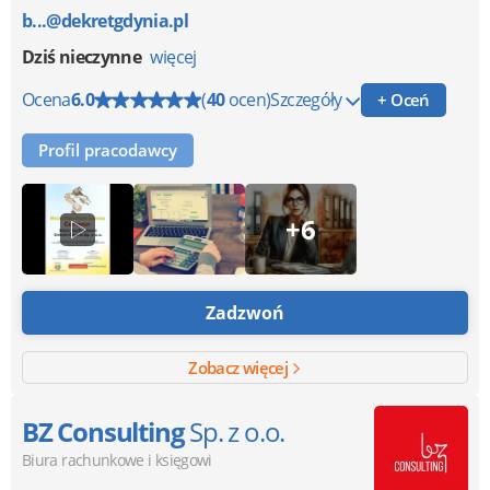
b...@dekretgdynia.pl
Dziś nieczynne
więcej
Ocena
6.0
(
40
ocen)
Szczegóły
+ Oceń
Profil pracodawcy
+6
Zadzwoń
Zobacz więcej
BZ Consulting
Sp. z o.o.
Biura rachunkowe i księgowi