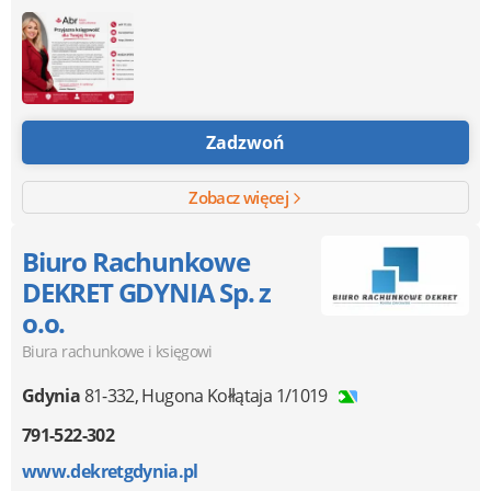
Zadzwoń
Zobacz więcej
Biuro Rachunkowe
DEKRET GDYNIA Sp. z
o.o.
Biura rachunkowe i księgowi
Gdynia
81-332
,
Hugona Kołłątaja 1/1019
791-522-302
www.dekretgdynia.pl