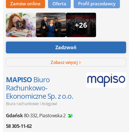
Zamów online
Oferta
Profil pracodawcy
+26
Zadzwoń
Zobacz więcej
MAPISO
Biuro
Rachunkowo-
Ekonomiczne Sp. z o.o.
Biura rachunkowe i księgowi
Gdańsk
80-332
,
Piastowska 2
58 305-11-62