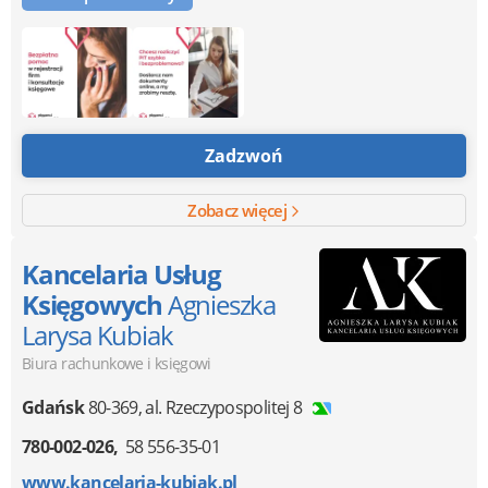
Zadzwoń
Zobacz więcej
Kancelaria Usług
Księgowych
Agnieszka
Larysa Kubiak
Biura rachunkowe i księgowi
Gdańsk
80-369
,
al. Rzeczypospolitej 8
780-002-026
58 556-35-01
www.kancelaria-kubiak.pl