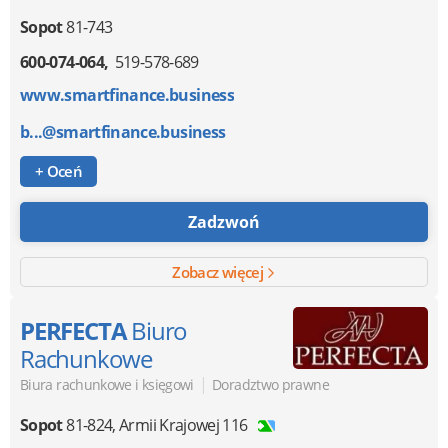
Sopot
81-743
600-074-064
519-578-689
www.smartfinance.business
b...@smartfinance.business
+ Oceń
Zadzwoń
Zobacz więcej
PERFECTA
Biuro
Rachunkowe
|
Biura rachunkowe i księgowi
Doradztwo prawne
Sopot
81-824
,
Armii Krajowej 116