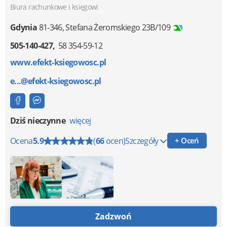
Biura rachunkowe i księgowi
Gdynia
81-346
,
Stefana Żeromskiego 23B/109
505-140-427
58 354-59-12
www.efekt-ksiegowosc.pl
e...@efekt-ksiegowosc.pl
Dziś nieczynne
więcej
Ocena
5.9
(
66
ocen)
Szczegóły
+ Oceń
Zadzwoń