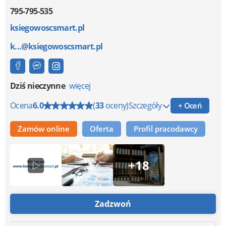
795-795-535
ksiegowoscsmart.pl
k...@ksiegowoscsmart.pl
Dziś nieczynne
więcej
Ocena
6.0
(
33
oceny)
Szczegóły
+ Oceń
Zamów online
Oferta
Profil pracodawcy
+18
Zadzwoń