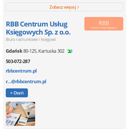
Zobacz więcej
RBB Centrum Usług
Księgowych Sp. z o.o.
Biura rachunkowe i księgowi
Gdańsk
80-125
,
Kartuska 302
503-072-287
rbbcentrum.pl
r...@rbbcentrum.pl
+ Oceń