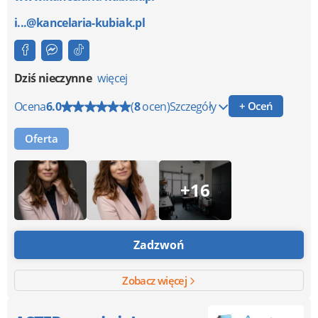
i...@kancelaria-kubiak.pl
Dziś nieczynne
więcej
Ocena
6.0
(
8
ocen)
Szczegóły
+ Oceń
Oferta
+16
Zadzwoń
Zobacz więcej