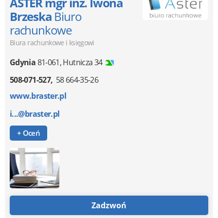
ASTER mgr inż. Iwona
Brzeska
Biuro
rachunkowe
Biura rachunkowe i księgowi
Gdynia
81-061
,
Hutnicza 34
508-071-527
58 664-35-26
www.braster.pl
i...@braster.pl
+ Oceń
Zadzwoń