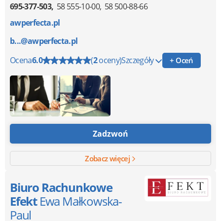
695-377-503
58 555-10-00
58 500-88-66
awperfecta.pl
b...@awperfecta.pl
Ocena
6.0
(
2
oceny)
Szczegóły
+ Oceń
Zadzwoń
Zobacz więcej
Biuro Rachunkowe
Efekt
Ewa Małkowska-
Paul