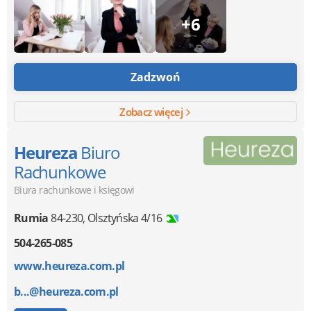
+6
Zadzwoń
Zobacz więcej
Heureza
Biuro
Rachunkowe
Biura rachunkowe i księgowi
Rumia
84-230
,
Olsztyńska 4/16
504-265-085
www.heureza.com.pl
b...@heureza.com.pl