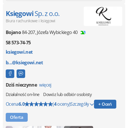
Księgowi
Sp. z o.o.
Biura rachunkowe i księgowi
Bojano
84-207
,
Józefa Wybickiego 40
58 573-74-75
ksiegowi.net
b...@ksiegowi.net
Dziś nieczynne
więcej
Działalność on-line
Dowóz lub odbiór osobisty
Ocena
6.0
(
4
oceny)
Szczegóły
+ Oceń
Oferta