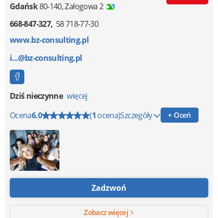
Gdańsk
80-140
,
Załogowa 2
668-847-327
58 718-77-30
www.bz-consulting.pl
i...@bz-consulting.pl
Dziś nieczynne
więcej
Ocena
6.0
(
1
ocena)
Szczegóły
+ Oceń
Zadzwoń
Zobacz więcej