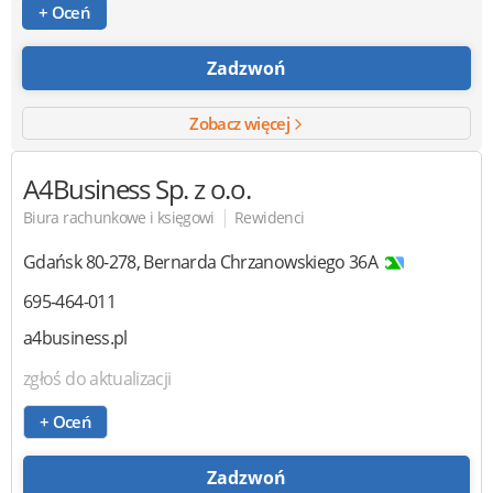
+ Oceń
Zadzwoń
Zobacz więcej
A4Business
Sp. z o.o.
|
Biura rachunkowe i księgowi
Rewidenci
Gdańsk
80-278
,
Bernarda Chrzanowskiego 36A
695-464-011
a4business.pl
zgłoś do aktualizacji
+ Oceń
Zadzwoń