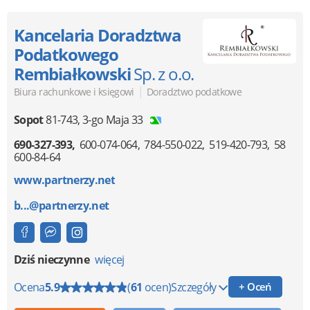
Kancelaria Doradztwa
Podatkowego
Rembiałkowski
Sp. z o.o.
|
Biura rachunkowe i księgowi
Doradztwo podatkowe
Sopot
81-743
,
3-go Maja 33
690-327-393
600-074-064
784-550-022
519-420-793
58
600-84-64
www.partnerzy.net
b...@partnerzy.net
Dziś nieczynne
więcej
Ocena
5.9
(
61
ocen)
Szczegóły
+ Oceń