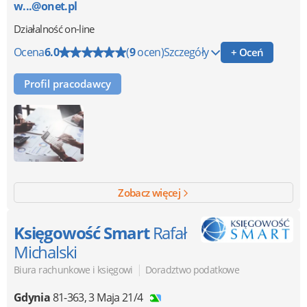
w...@onet.pl
Działalność on-line
Ocena
6.0
(
9
ocen)
Szczegóły
+ Oceń
Profil pracodawcy
Zobacz więcej
Księgowość Smart
Rafał
Michalski
|
Biura rachunkowe i księgowi
Doradztwo podatkowe
Gdynia
81-363
,
3 Maja 21/4