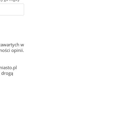
zawartych w
ości opinii.
iasto.pl
e drogą