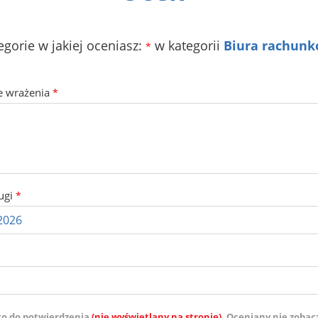
egorie w jakiej oceniasz:
w kategorii
Biura rachunk
*
e wrażenia
*
ugi
*
ko do potwierdzenia
(nie wyświetlany na stronie)
. Oceniany nie zobac