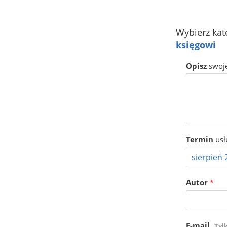
Wybierz kat
księgowi
Opisz
swoj
Termin
usł
Autor
*
E-mail
Tyl