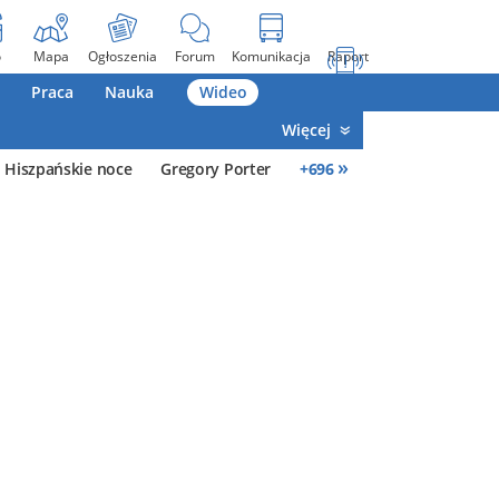
o
Mapa
Ogłoszenia
Forum
Komunikacja
Raport
Praca
Nauka
Wideo
Więcej
»
Hiszpańskie noce
Gregory Porter
+
696