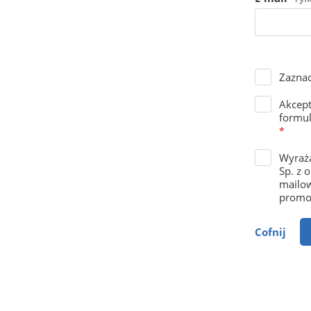
Zaznac
Akcep
formul
*
Wyraża
Sp. z 
mailow
promoc
Cofnij