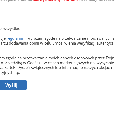
z wszystkie
tuję
regulamin
i wyrażam zgodę na przetwarzanie moich danych 
arzu dodawania opinii w celu umożliwienia weryfikacji autentyczn
m zgodę na przetwarzanie moich danych osobowych przez Trojm
o.o. z siedzibą w Gdańsku w celach marketingowych np. wysyłani
ą kartek i życzeń świątecznych lub informacji o naszych akcjach
yjnych itp.
Wyślij