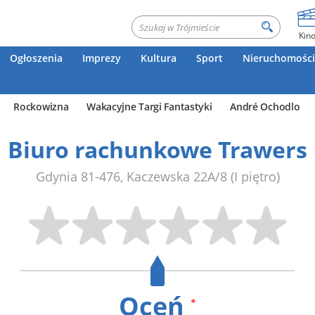
Kin
Ogłoszenia
Imprezy
Kultura
Sport
Nieruchomości
Rockowizna
Wakacyjne Targi Fantastyki
André Ochodlo
Biuro rachunkowe Trawers
Gdynia
81-476
,
Kaczewska 22A/8
(I piętro)
Oceń
*