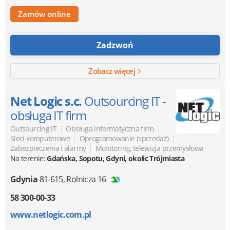
Zamów online
Zadzwoń
Zobacz więcej
Net Logic s.c.
Outsourcing IT -
obsługa IT firm
|
|
Outsourcing IT
Obsługa informatyczna firm
|
|
Sieci komputerowe
Oprogramowanie (sprzedaż)
|
Zabezpieczenia i alarmy
Monitoring, telewizja przemysłowa
Na terenie:
Gdańska, Sopotu, Gdyni, okolic Trójmiasta
Gdynia
81-615
,
Rolnicza 16
58 300-00-33
www.netlogic.com.pl