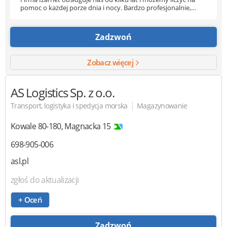
pomoc o każdej porze dnia i nocy. Bardzo profesjonalnie,
fachowo i rzetelnie. Każdy zgłoszony problem w działaniu
sieci/ komputerów został natychmiast rozwiązany. Polecam
dla szukających fachowej i solidnej firmy.
Zadzwoń
Zobacz więcej
AS Logistics
Sp. z o.o.
|
Transport, logistyka i spedycja morska
Magazynowanie
Kowale
80-180
,
Magnacka 15
698-905-006
asl.pl
zgłoś do aktualizacji
+ Oceń
Zadzwoń