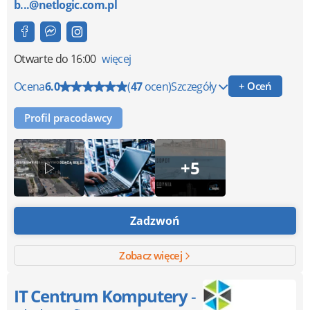
b...@netlogic.com.pl
Otwarte
do 16:00
więcej
Ocena
6.0
(
47
ocen)
Szczegóły
+ Oceń
Profil pracodawcy
+5
Zadzwoń
Zobacz więcej
IT Centrum Komputery
-