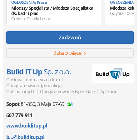
OGŁOSZENIA: Praca
OGŁOSZENIA: Pr
Młodszy Specjalista / Młodsza Specjalistka
Młodsza księgo
ds. kadr i płac
Gdynia, Działki
Gdynia, Działki Leśne
Zadzwoń
Zobacz więcej
Build IT Up
Sp. z o.o.
|
Obsługa informatyczna firm
|
Oprogramowanie (produkcja)
|
|
Outsourcing IT
Oprogramowanie (sprzedaż)
Aplikacje
Sopot
81-850
,
3 Maja 67-69
607-779-911
www.builditup.pl
b...@builditup.pl