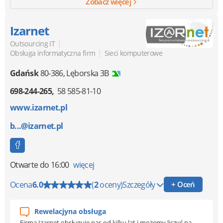
Zobacz więcej
Izarnet
|
Outsourcing IT
|
Obsługa informatyczna firm
Sieci komputerowe
Gdańsk
80-386
,
Lęborska 3B
698-244-265
58 585-81-10
www.izarnet.pl
b...@izarnet.pl
Otwarte
do 16:00
więcej
Ocena
6.0
(
2
oceny)
Szczegóły
+ Oceń
Rewelacjyna obsługa
Firma Izarnet obsługuje nas od kilku lat i możemy liczyć na