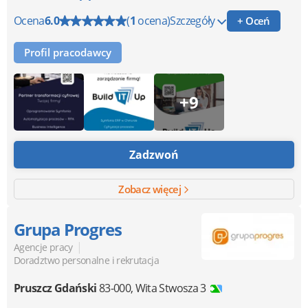
Ocena
6.0
(
1
ocena)
Szczegóły
+ Oceń
Profil pracodawcy
+9
Zadzwoń
Zobacz więcej
Grupa Progres
|
Agencje pracy
Doradztwo personalne i rekrutacja
Pruszcz Gdański
83-000
,
Wita Stwosza 3