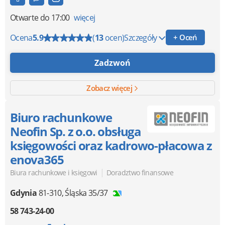
Otwarte
do 17:00
więcej
Ocena
5.9
(
13
ocen)
Szczegóły
+ Oceń
Zadzwoń
Zobacz więcej
Biuro rachunkowe
Neofin Sp. z o.o. obsługa
księgowości oraz kadrowo-płacowa z
enova365
|
Biura rachunkowe i księgowi
Doradztwo finansowe
Gdynia
81-310
,
Śląska 35/37
58 743-24-00