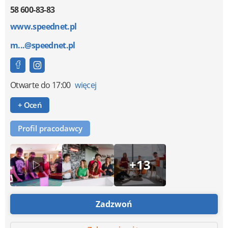
58 600-83-83
www.speednet.pl
m...@speednet.pl
Otwarte
do 17:00
więcej
+ Oceń
Profil pracodawcy
+13
Zadzwoń