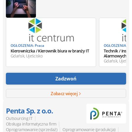
OGŁOSZENIA: Praca
OGŁOSZENIA: Pr
Kierowniczka / Kierownik biura w branży IT
Technik / Insta
Gdańsk, Ujeścisko
Alarmowych ora
Gdańsk, Ujeścis
Zadzwoń
Zobacz więcej
Penta Sp. z o.o.
|
Outsourcing IT
|
Obsługa informatyczna firm
|
|
Oprogramowanie (sprzedaż)
Oprogramowanie (produkcja)