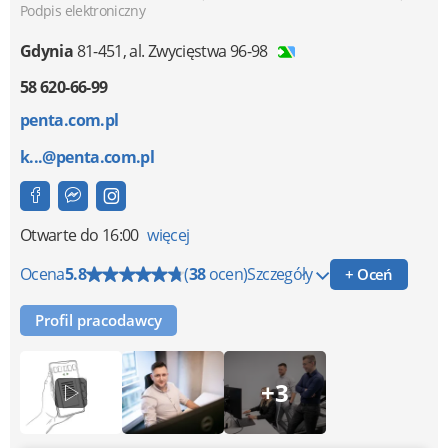
Podpis elektroniczny
Gdynia
81-451
,
al. Zwycięstwa 96-98
58 620-66-99
penta.com.pl
k...@penta.com.pl
Otwarte
do 16:00
więcej
Ocena
5.8
(
38
ocen)
Szczegóły
+ Oceń
Profil pracodawcy
+3