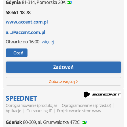
Gdynia
81-314
,
Pomorska 20A
58 661-18-78
www.accent.com.pl
a...@accent.com.pl
Otwarte
do 16:00
więcej
+ Oceń
Zadzwoń
Zobacz więcej
SPEEDNET
|
|
Oprogramowanie (produkcja)
Oprogramowanie (sprzedaż)
|
|
Aplikacje
Outsourcing IT
Projektowanie stron www
Gdańsk
80-309
,
al. Grunwaldzka 472C