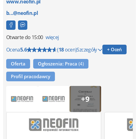
www.neofin.pl
b...@neofin.pl
Otwarte
do 15:00
więcej
Ocena
5.6
(
18
ocen)
Szczegóły
+ Oceń
Oferta
Ogłoszenia: Praca
(4)
Profil pracodawcy
+9