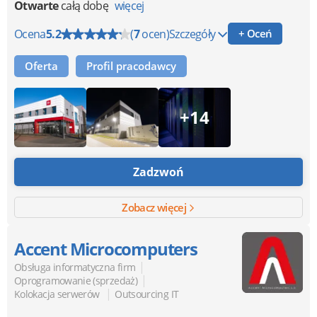
Otwarte
całą dobę
więcej
Ocena
5.2
(
7
ocen)
Szczegóły
+ Oceń
Oferta
Profil pracodawcy
+14
Zadzwoń
Zobacz więcej
Accent Microcomputers
|
Obsługa informatyczna firm
|
Oprogramowanie (sprzedaż)
|
Kolokacja serwerów
Outsourcing IT