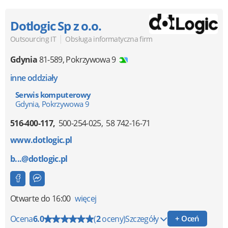
Dotlogic Sp z o.o.
|
Outsourcing IT
Obsługa informatyczna firm
Gdynia
81-589
,
Pokrzywowa 9
inne oddziały
Serwis komputerowy
Gdynia, Pokrzywowa 9
516-400-117
500-254-025
58 742-16-71
www.dotlogic.pl
b...@dotlogic.pl
Otwarte
do 16:00
więcej
Ocena
6.0
(
2
oceny)
Szczegóły
+ Oceń