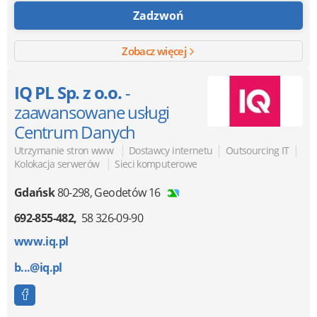
Zadzwoń
Zobacz więcej
IQ PL Sp. z o.o.
-
zaawansowane usługi
Centrum Danych
|
|
|
Utrzymanie stron www
Dostawcy internetu
Outsourcing IT
|
Kolokacja serwerów
Sieci komputerowe
Gdańsk
80-298
,
Geodetów 16
692-855-482
58 326-09-90
www.iq.pl
b...@iq.pl