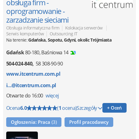
obsługa firm -
oprogramowanie -
zarzadzanie sieciami
|
|
Obsługa informatyczna firm
Kolokacja serwerów
|
Serwis komputerów
Outsourcing IT
Na terenie:
Gdańska, Sopotu, Gdyni, okolic Trójmiasta
Gdańsk
80-180
,
Baśniowa 14
504-024-840
58 308-90-90
www.itcentrum.com.pl
i...@itcentrum.com.pl
Otwarte
do 16:00
więcej
Ocena
6.0
(
1
ocena)
Szczegóły
+ Oceń
Ogłoszenia: Praca
(3)
Profil pracodawcy