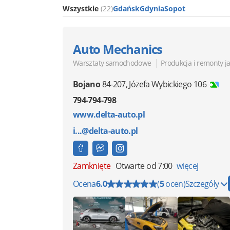
Wszystkie
(22)
Gdańsk
Gdynia
Sopot
Auto Mechanics
|
Warsztaty samochodowe
Produkcja i remonty j
Bojano
84-207
,
Józefa Wybickiego 106
794-794-798
www.delta-auto.pl
i...@delta-auto.pl
Zamknięte
Otwarte od 7:00
więcej
Ocena
6.0
(
5
ocen)
Szczegóły