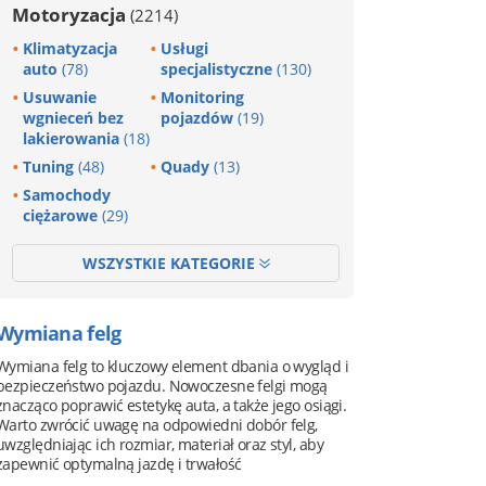
Motoryzacja
(2214)
Klimatyzacja
Usługi
auto
(78)
specjalistyczne
(130)
Usuwanie
Monitoring
wgnieceń bez
pojazdów
(19)
lakierowania
(18)
Tuning
(48)
Quady
(13)
Samochody
ciężarowe
(29)
WSZYSTKIE KATEGORIE
Wymiana felg
Wymiana felg to kluczowy element dbania o wygląd i
bezpieczeństwo pojazdu. Nowoczesne felgi mogą
znacząco poprawić estetykę auta, a także jego osiągi.
Warto zwrócić uwagę na odpowiedni dobór felg,
uwzględniając ich rozmiar, materiał oraz styl, aby
zapewnić optymalną jazdę i trwałość