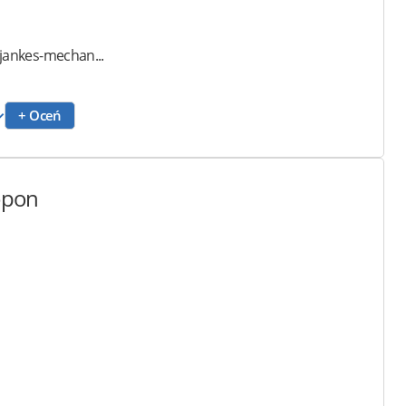
jankes-mechan...
+ Oceń
 opon