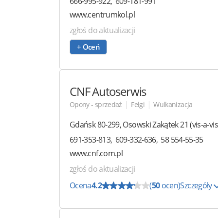
666-995-922
609-181-991
www.centrumkol.pl
zgłoś do aktualizacji
+ Oceń
CNF Autoserwis
|
|
Opony - sprzedaż
Felgi
Wulkanizacja
Gdańsk
80-299
,
Osowski Zakątek 21
(vis-a-v
691-353-813
609-332-636
58 554-55-35
www.cnf.com.pl
zgłoś do aktualizacji
Ocena
4.2
(
50
ocen)
Szczegóły