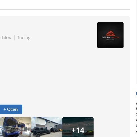
|
achtów
Tuning
+ Oceń
+14