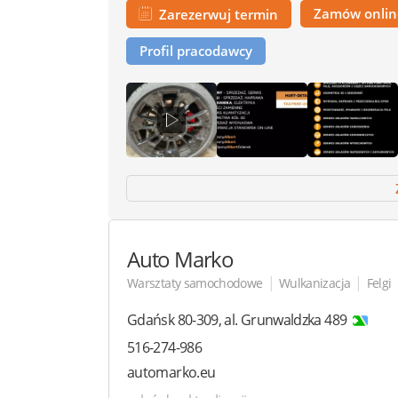
Zamów onli
Zarezerwuj termin
Profil pracodawcy
Auto Marko
|
|
Warsztaty samochodowe
Wulkanizacja
Felgi
Gdańsk
80-309
,
al. Grunwaldzka 489
516-274-986
automarko.eu