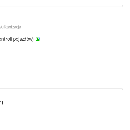
ulkanizacja
 kontroli pojazdów)
n