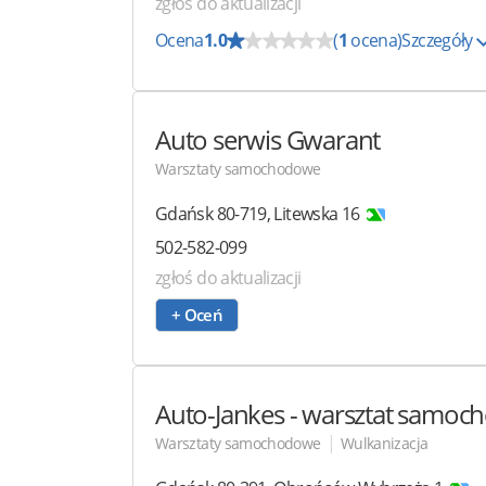
zgłoś do aktualizacji
Ocena
1.0
(
1
ocena)
Szczegóły
Auto serwis Gwarant
Warsztaty samochodowe
Gdańsk
80-719
,
Litewska 16
502-582-099
zgłoś do aktualizacji
+ Oceń
Auto-Jankes
- warsztat samo
|
Warsztaty samochodowe
Wulkanizacja