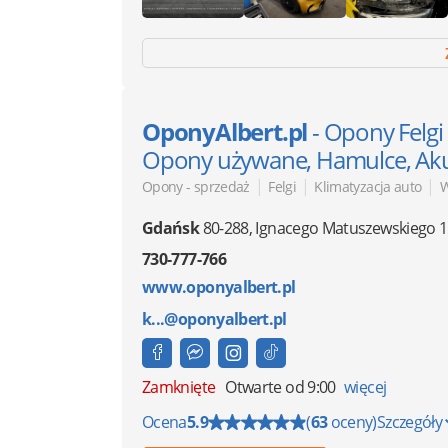
OponyAlbert.pl
- Opony Felgi
Opony używane, Hamulce, Aku
|
|
|
Opony - sprzedaż
Felgi
Klimatyzacja auto
W
Gdańsk
80-288
,
Ignacego Matuszewskiego 
730-777-766
www.oponyalbert.pl
k...@oponyalbert.pl
Zamknięte
Otwarte od 9:00
więcej
Ocena
5.9
(
63
oceny)
Szczegóły