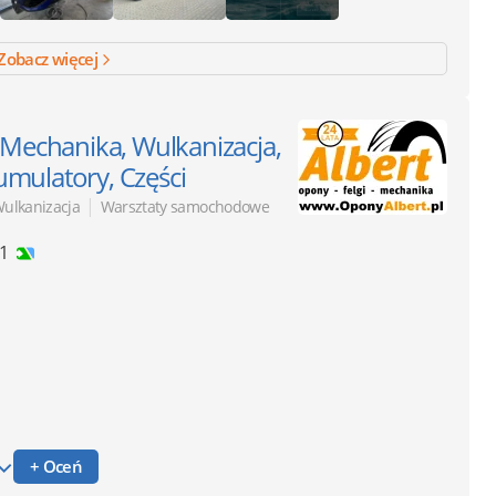
Zobacz więcej
 Mechanika, Wulkanizacja,
mulatory, Części
|
ulkanizacja
Warsztaty samochodowe
11
+ Oceń