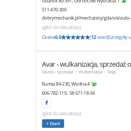
Gdańsk
80-391
,
Obrońców Wybrzeża 1
511-470-300
dobrymechanik.pl/mechanicy/gdansk/auto-
zgłoś do aktualizacji
Ocena
6.0
(
12
ocen)
Szczegóły
Avar
- wulkanizacja, sprzedaż
|
|
Opony - sprzedaż
Wulkanizacja
Felgi
Rumia
84-230
,
Wodna 4
606-782-119
58 671-18-36
zgłoś do aktualizacji
+ Oceń