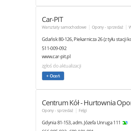
Car-PIT
|
|
Warsztaty samochodowe
Opony - sprzedaż
W
Gdańsk
80-126
,
Piekarnicza 26
(z tyłu stacji
511-009-092
www.car-pit.pl
zgłoś do aktualizacji
+ Oceń
Centrum Kół
- Hurtownia Opo
|
Opony - sprzedaż
Felgi
Gdynia
81-153
,
adm. Józefa Unruga 111