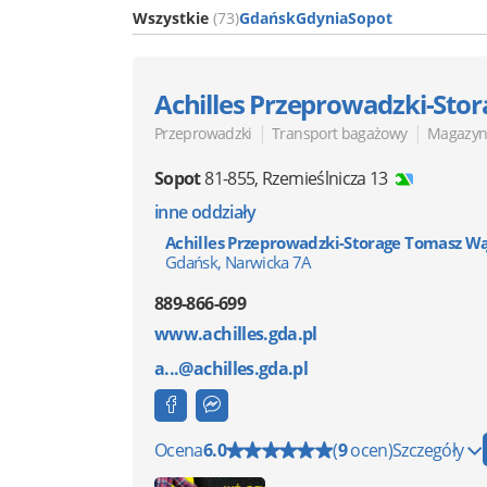
Wszystkie
(73)
Gdańsk
Gdynia
Sopot
Achilles Przeprowadzki-Stor
|
|
Przeprowadzki
Transport bagażowy
Magazyn
Sopot
81-855
,
Rzemieślnicza 13
inne oddziały
Achilles Przeprowadzki-Storage Tomasz W
Gdańsk, Narwicka 7A
889-866-699
www.achilles.gda.pl
a...@achilles.gda.pl
Ocena
6.0
(
9
ocen)
Szczegóły