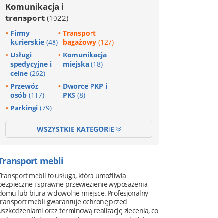
Komunikacja i
transport
(1022)
Firmy
Transport
kurierskie
(48)
bagażowy
(127)
Usługi
Komunikacja
spedycyjne i
miejska
(18)
celne
(262)
Przewóz
Dworce PKP i
osób
(117)
PKS
(8)
Parkingi
(79)
WSZYSTKIE KATEGORIE
Transport mebli
Transport mebli to usługa, która umożliwia
bezpieczne i sprawne przewiezienie wyposażenia
domu lub biura w dowolne miejsce. Profesjonalny
transport mebli gwarantuje ochronę przed
uszkodzeniami oraz terminową realizację zlecenia, co