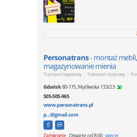
Personatrans
- montaż mebli,
magazynowanie mienia
|
|
Transport bagażowy
Transport ciężarowy
Prz
Gdańsk
80-175
,
Myśliwska 133/23
505-505-965
www.personatrans.pl
p...@gmail.com
Zamknięte
Otwarte od 8:00
więcej