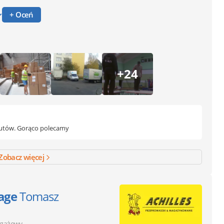
+ Oceń
+24
z zarzutów. Gorąco polecamy
Zobacz więcej
age
Tomasz
agażowy