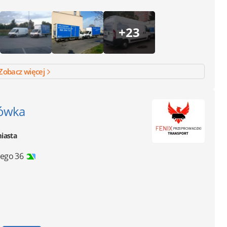
+23
Zobacz więcej
żówka
miasta
iego 36