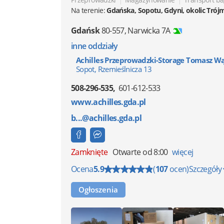
Na terenie:
Gdańska, Sopotu, Gdyni, okolic Trój
Gdańsk
80-557
,
Narwicka 7A
inne oddziały
Achilles Przeprowadzki-Storage Tomasz W
Sopot, Rzemieślnicza 13
508-296-535
601-612-533
www.achilles.gda.pl
b...@achilles.gda.pl
Zamknięte
Otwarte od 8:00
więcej
Ocena
5.9
(
107
ocen)
Szczegóły
Ogłoszenia