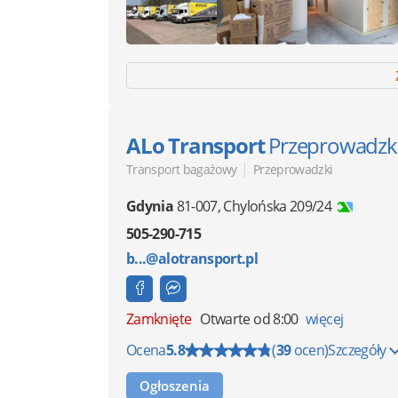
ALo Transport
Przeprowadzk
|
Transport bagażowy
Przeprowadzki
Gdynia
81-007
,
Chylońska 209/24
505-290-715
b...@alotransport.pl
Zamknięte
Otwarte od 8:00
więcej
Ocena
5.8
(
39
ocen)
Szczegóły
Ogłoszenia