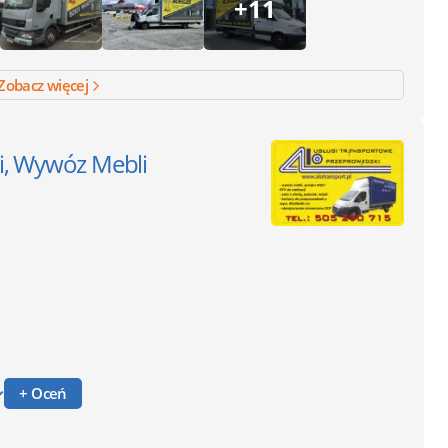
+11
Zobacz więcej
i, Wywóz Mebli
+ Oceń