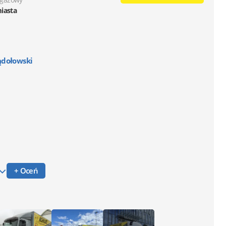
miasta
ądołowski
+ Oceń