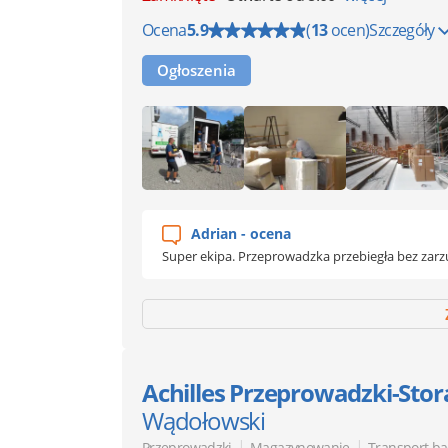
Ocena
5.9
(
13
ocen)
Szczegóły
Ogłoszenia
Adrian - ocena
Super ekipa. Przeprowadzka przebiegła be
Achilles Przeprowadzki-Stor
Wądołowski
|
|
Przeprowadzki
Magazynowanie
Transport b