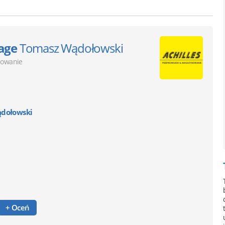
age
Tomasz Wądołowski
owanie
ądołowski
+ Oceń