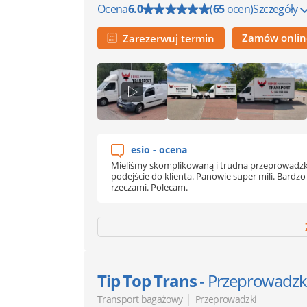
Ocena
6.0
(
65
ocen)
Szczegóły
Zamów onli
Zarezerwuj termin
esio - ocena
Mieliśmy skomplikowaną i trudna przeprowadzkę, 
podejście do klienta. Panowie super mili. Bardz
rzeczami. Polecam.
Tip Top Trans
- Przeprowadzk
|
Transport bagażowy
Przeprowadzki