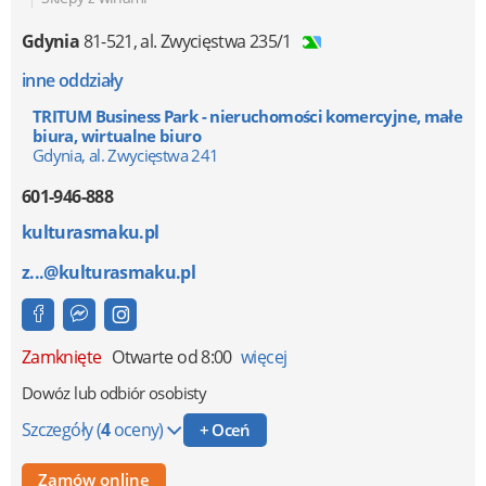
Gdynia
81-521
,
al. Zwycięstwa 235/1
inne oddziały
TRITUM Business Park - nieruchomości komercyjne, małe
biura, wirtualne biuro
Gdynia, al. Zwycięstwa 241
601-946-888
kulturasmaku.pl
z...@kulturasmaku.pl
Zamknięte
Otwarte od 8:00
więcej
Dowóz lub odbiór osobisty
Szczegóły
(
4
oceny)
+ Oceń
Zamów online