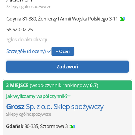
Sklepy ogólnospożywcze
Gdynia
81-380
,
Żołnierzy I Armii Wojska Polskiego 3-11
58 620-02-25
zgłoś do aktualizacji
Szczegóły
(
4
oceny)
+ Oceń
Zadzwoń
3 MIEJSCE
(współczynnik rankingowy
6.7
)
Jak wyliczamy współczynnik?
Grosz
Sp. z o.o. Sklep spożywczy
Sklepy ogólnospożywcze
Gdańsk
80-335
,
Sztormowa 3