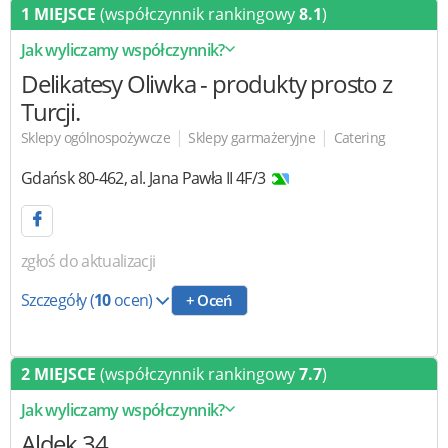
1 MIEJSCE
(współczynnik rankingowy
8.1
)
Jak wyliczamy współczynnik?
Delikatesy Oliwka
- produkty prosto z
Turcji.
|
|
Sklepy ogólnospożywcze
Sklepy garmażeryjne
Catering
Gdańsk
80-462
,
al. Jana Pawła II 4F/3
zgłoś do aktualizacji
Szczegóły
(
10
ocen)
+ Oceń
2 MIEJSCE
(współczynnik rankingowy
7.7
)
Jak wyliczamy współczynnik?
Aldek 34