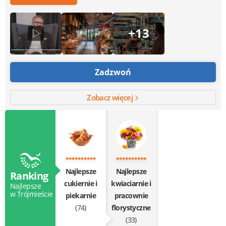
+13
Zadzwoń
Zobacz więcej
Najlepsze
Najlepsze
Ranking
cukiernie i
kwiaciarnie i
Najlepsze
w Trójmieście
piekarnie
pracownie
(74)
florystyczne
(33)