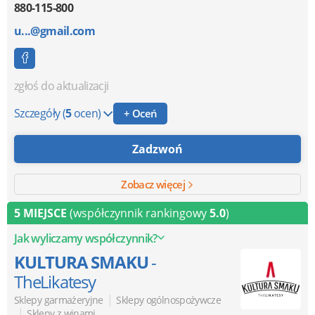
880-115-800
u...@gmail.com
zgłoś do aktualizacji
Szczegóły
(
5
ocen)
+ Oceń
Zadzwoń
Zobacz więcej
5 MIEJSCE
(współczynnik rankingowy
5.0
)
Jak wyliczamy współczynnik?
KULTURA SMAKU
-
TheLikatesy
|
Sklepy garmażeryjne
Sklepy ogólnospożywcze
|
Sklepy z winami