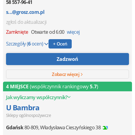
58 557-96-41
s...@grosz.com.pl
zgłoś do aktualizacji
Zamknięte
Otwarte od 6:00
więcej
Szczegóły
(
6
ocen)
+ Oceń
Zadzwoń
Zobacz więcej
4 MIEJSCE
(współczynnik rankingowy
5.7
)
Jak wyliczamy współczynnik?
U Bambra
Sklepy ogólnospożywcze
Gdańsk
80-809
,
Władysława Cieszyńskiego 38